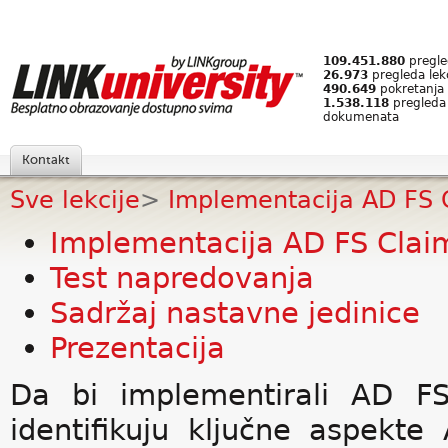
109.451.880
pregled
26.973
pregleda lek
490.649
pokretanja 
1.538.118
pregleda
dokumenata
Kontakt
Sve lekcije
>
Implementacija AD FS 
Implementacija AD FS Clai
Test napredovanja
Sadržaj nastavne jedinice
Prezentacija
Da bi implementirali AD FS
identifikuju ključne aspekte