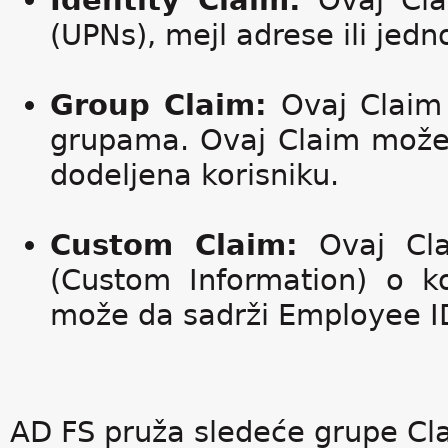
Identity Claim:
Ovaj Clai
(UPNs), mejl adrese ili j
Group Claim:
Ovaj Claim 
grupama. Ovaj Claim može 
dodeljena korisniku.
Custom Claim:
Ovaj Clai
(Custom Information) o k
može da sadrži Employee ID
AD FS pruža sledeće grupe Cl