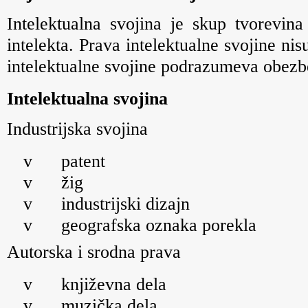
Intelektualna svojina je skup tvorevina
intelekta. Prava intelektualne svojine ni
intelektualne svojine podrazumeva obezb
Intelektualna svojina
Industrijska svojina
v
patent
v
žig
v
industrijski dizajn
v
geografska oznaka porekla
Autorska i srodna prava
v
književna dela
v
muzička dela