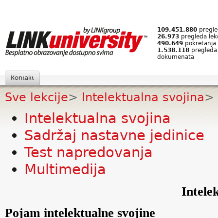
109.451.880
pregled
26.973
pregleda lek
490.649
pokretanja 
1.538.118
pregleda
dokumenata
Kontakt
Sve lekcije
>
Intelektualna svojina
>
Intelektualna svojina
Sadržaj nastavne jedinice
Test napredovanja
Multimedija
Intele
Pojam intelektualne svojine