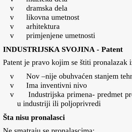
v
dramska
dela
v
likovna umetnost
v
arhitektura
v
primjenjene umetnosti
INDUSTRIJSKA SVOJINA - Patent
Patent je pravo kojim se štiti pronalazak i
v
Nov –nije obuhvaćen stanjem tehni
v
Ima inventivni nivo
v
Industrijska primena- predmet pr
u industriji ili poljoprivredi
Šta nisu pronalasci
Ne smatraju se pronalascima: