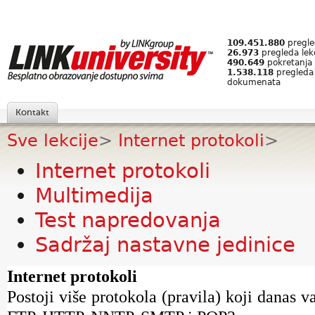
109.451.880
pregled
26.973
pregleda lek
490.649
pokretanja 
1.538.118
pregleda
dokumenata
Kontakt
Sve lekcije
>
Internet protokoli
>
Internet protokoli
Multimedija
Test napredovanja
Sadržaj nastavne jedinice
Internet protokoli
Postoji više protokola (pravila) koji danas v