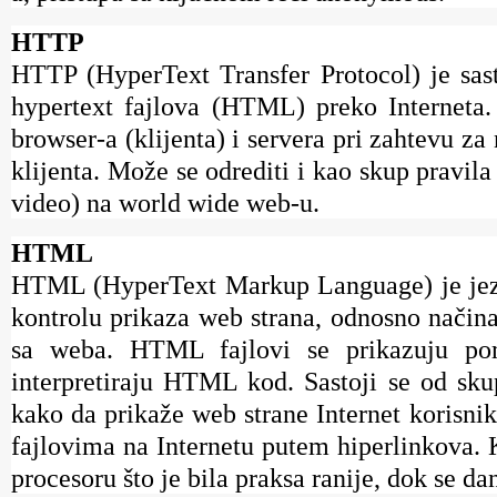
HTTP
HTTP (HyperText Transfer Protocol) je sas
hypertext fajlova (HTML) preko Interneta.
browser-a (klijenta) i servera pri zahtevu
klijenta. Može se odrediti i kao skup pravila 
video) na world wide web-u.
HTML
HTML (HyperText Markup Language) je jezik
kontrolu prikaza web strana, odnosno načina
sa weba. HTML fajlovi se prikazuju po
interpretiraju HTML kod. Sastoji se od sk
kako da prikaže web strane Internet korisn
fajlovima na Internetu putem hiperlinkova.
procesoru što je bila praksa ranije, dok se d