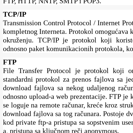
FTP, HTTP, NNTP, SMTP i POP3.
TCP/IP
Transmission Control Protocol / Internet Pro
kompletnog Interneta. Protokol omogućava 
okruženju. TCP/IP je protokol koji korist
odnosno paket komunikacionih protokola, koj
FTP
File Transfer Protocol je protokol koji 
standardni protokol za prenos fajlova sa j
download fajlova sa nekog udaljenog računa
odnosno upload-a web prezentacije. FTP je kl
se loguje na remote računar, kreće kroz str
download fajlova sa tog računara. Postoje dv
kod private ftp-a pristupa sa sopstvenim u
a, pristupa sa ključnom reči anonymous.