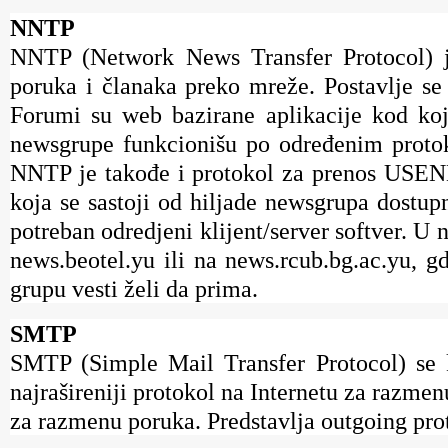
NNTP
NNTP (Network News Transfer Protocol) je 
poruka i članaka preko mreže. Postavlje se
Forumi su web bazirane aplikacije kod koj
newsgrupe funkcionišu po određenim protok
NNTP je takođe i protokol za prenos USE
koja se sastoji od hiljade newsgrupa dostup
potreban odredjeni klijent/server softver. U n
news.beotel.yu ili na news.rcub.bg.ac.yu, 
grupu vesti želi da prima.
SMTP
SMTP (Simple Mail Transfer Protocol) se ko
najrašireniji protokol na Internetu za razme
za razmenu poruka. Predstavlja outgoing prot