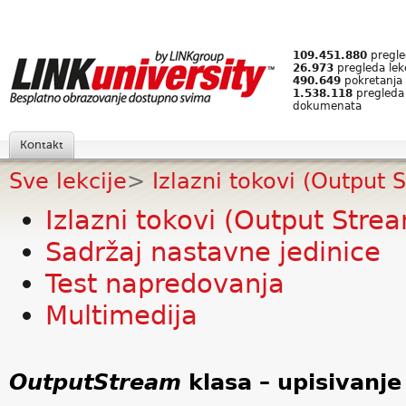
109.451.880
pregled
26.973
pregleda lek
490.649
pokretanja 
1.538.118
pregleda
dokumenata
Kontakt
Sve lekcije
>
Izlazni tokovi (Output 
Izlazni tokovi (Output Stre
Sadržaj nastavne jedinice
Test napredovanja
Multimedija
OutputStream
klasa – upisivanje