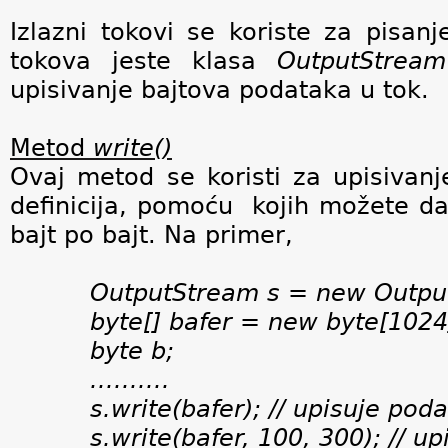
Izlazni tokovi se koriste za pisan
tokova jeste klasa
OutputStream
upisivanje bajtova podataka u tok.
Metod
write()
Ovaj metod se koristi za upisivan
definicija, pomo
ću
kojih
možete da 
bajt po bajt.
Na primer,
OutputStream s = new Outpu
byte[] bafer = new byte[1024
byte b;
..........
s.write(bafer); // upisuje poda
s.write(bafer, 100, 300); // u