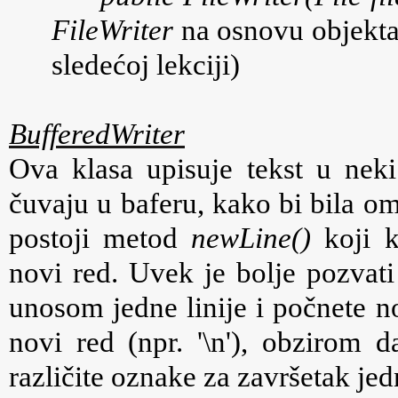
FileWriter
na osnovu objekta
sledećoj lekciji)
BufferedWriter
Ova klasa upisuje tekst u neki
čuvaju u baferu, kako bi bila o
postoji metod
newLine()
koji k
novi red. Uvek je bolje pozvati
unosom jedne linije i počnete n
novi red (npr. '\n')
, obzirom da
različite oznake za završetak jedn