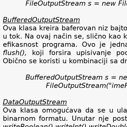
FileOutputStream s = new Fil
BufferedOutputStream
Ova klasa kreira baferovan niz bajt
u tok. Na ovaj način se, slično kao
efikasnost programa. Ovo je jed
flush(),
koji forsira upisivanje po
Obično se koristi u kombinaciji sa 
BufferedOutputStream s = n
FileOutputStream("imeF
DataOutputStream
Ova klasa omogućava da se u ulazn
binarnom formatu.
Unutar nje pos
writeBoolean(),writeInt(),writeDoubl