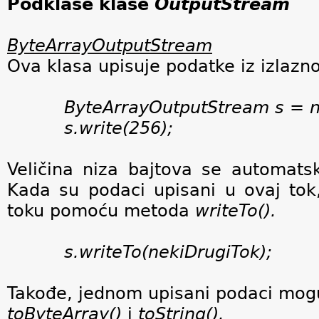
Podklase klase
OutputStream
ByteArrayOutputStream
Ova klasa upisuje podatke iz izlazno
ByteArrayOutputStream
s
= n
s.write(256);
Veličina niza bajtova se automats
Kada su podaci upisani u ovaj to
toku pomoću metoda
writeTo().
s.writeTo(nekiDrugiTok);
Takođe, jednom upisani podaci mog
toByteArray()
i
toString().