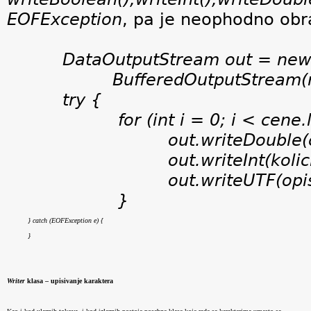
EOFException
, pa je neophodno obr
DataOutputStream out = ne
BufferedOutputStream(n
try {
for (int i = 0; i < cene
out.writeDouble(c
out.writeInt(kolic
out.writeUTF(opis
}
} catch (EOFException e) {
}
Writer
 klasa – upisivanje karaktera