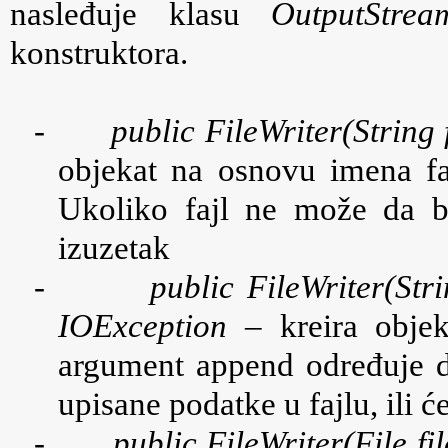
nasleđuje klasu
OutputStrea
konstruktora.
-
public FileWriter(String
objekat na osnovu imena fa
Ukoliko fajl ne može da bu
izuzetak
-
public FileWriter(St
IOException
– kreira objek
argument append određuje d
upisane podatke u fajlu, ili ć
-
public FileWriter(File f