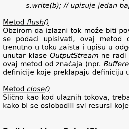
s.write(b); // upisuje jedan ba
Metod
flush()
Obzirom da izlazni tok može biti po
se podaci upisivati, ovaj metod 
trenutno u toku zaista i upišu u od
unutar klase
OutputStream
ne radi 
ovaj metod od značaja (npr.
Buffer
definicije koje preklapaju definiciju
Metod
close()
Slično kao kod ulaznih tokova, trebal
kako bi se oslobodili svi resursi koje