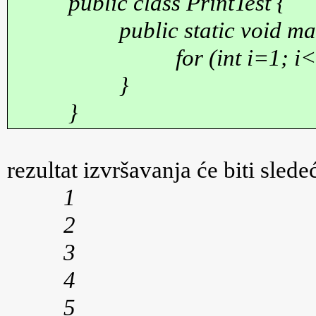
public class PrintTest {
public static void ma
for (int i=1; 
}
}
rezultat izvršavanja će biti sledeć
1
2
3
4
5