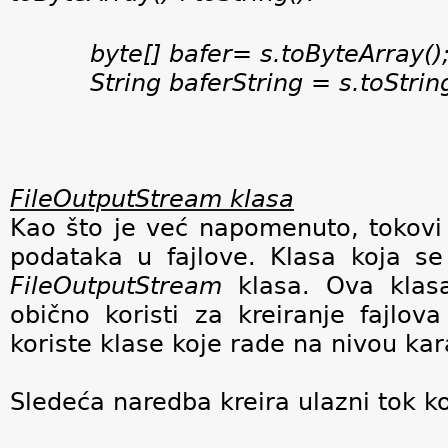
byte[] bafer= s.toByteArray();
String baferString = s.toString
FileOutputStream klasa
Kao što je već napomenuto, tokovi s
podataka u fajlove. Klasa koja se 
FileOutputStream
klasa. Ova klasa
obično koristi za kreiranje fajlova
koriste klase koje rade na nivou kar
Sledeća naredba kreira ulazni tok koji