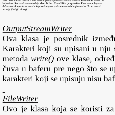
Kao i kod ulaznih tokova, i kod izlaznih postoje posebne klase koje rade sa karakterima umesto sa 
bajtovima. Sve ove klase nasleđuju klasu 
Writer
. Klasa 
Writer
 je apstraktna klasa unutar koje su 
definisana tri apstraktna metoda koje svaka njena podklasa mora da implementira. 
To su metodi 
write(),
flush()
 i 
close().
OutputStreamWriter
Ova klasa je posrednik između
Karakteri koji su upisani u nju
metoda
write()
ove klase, određe
čuva u baferu pre nego što se u
karakteri koji se upisuju nisu ba
FileWriter
Ovo je klasa koja se koristi za