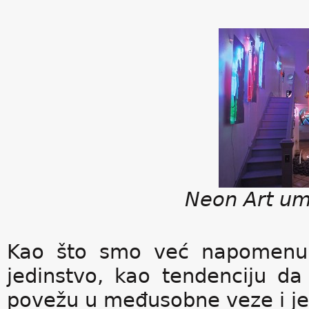
Neon Art ume
Kao što smo već napomenuli,
jedinstvo, kao tendenciju da
povežu u međusobne veze i jedn