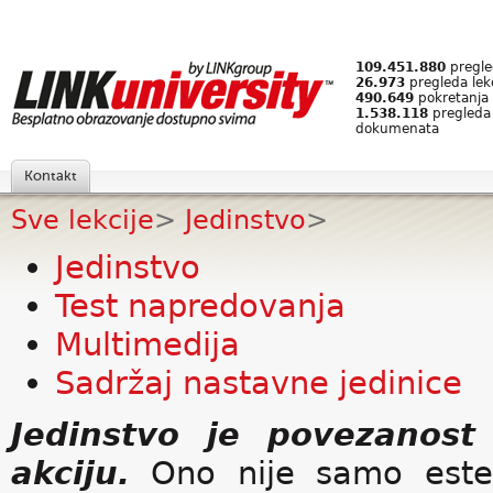
109.451.880
pregled
26.973
pregleda lek
490.649
pokretanja 
1.538.118
pregleda
dokumenata
Kontakt
Sve lekcije
>
Jedinstvo
>
Jedinstvo
Test napredovanja
Multimedija
Sadržaj nastavne jedinice
Jedinstvo je povezanost
akciju.
Ono nije samo estets