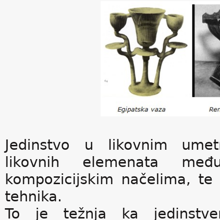
Jedinstvo u likovnim umet
likovnih elemenata međ
kompozicijskim načelima, te o
tehnika.
To je težnja ka jedinstve