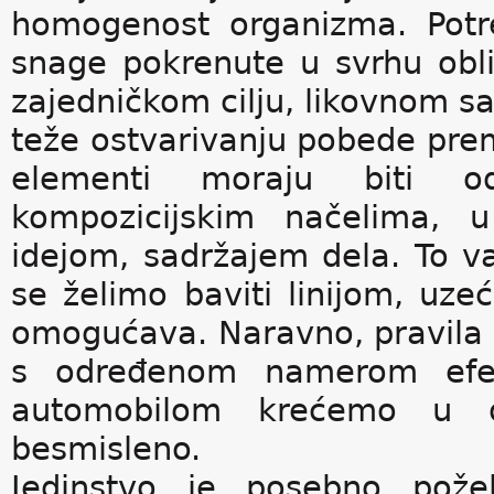
homogenost organizma. Potr
snage pokrenute u svrhu obl
zajedničkom cilju, likovnom sa
teže ostvarivanju pobede prema
elementi moraju biti o
kompozicijskim načelima, 
idejom, sadržajem dela. To va
se želimo baviti linijom, uz
omogućava. Naravno, pravila se
s određenom namerom efek
automobilom krećemo u obr
besmisleno.
Jedinstvo je posebno požel