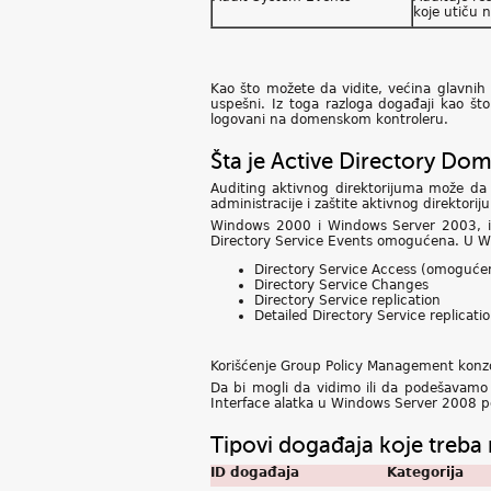
koje utiču 
Kao što možete da vidite, većina glavni
uspešni. Iz toga razloga događaji kao što
logovani na domenskom kontroleru.
Šta je Active Directory Dom
Auditing aktivnog direktorijuma može da p
administracije i zaštite aktivnog direktori
Windows 2000 i Windows Server 2003, imaj
Directory Service Events omogućena. U Wi
Directory Service Access (omogućen
Directory Service Changes
Directory Service replication
Detailed Directory Service replicati
Korišćenje Group Policy Management konzo
Da bi mogli da vidimo ili da podešavamo 
Interface alatka u Windows Server 2008 
Tipovi događaja koje treba n
ID događaja
Kategorija