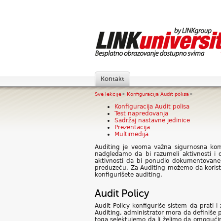
Kontakt
Sve lekcije
>
Konfiguracija Audit polisa
>
Konfiguracija Audit polisa
Test napredovanja
Sadržaj nastavne jedinice
Prezentacija
Multimedija
Auditing je veoma važna sigurnosna ko
nadgledamo da bi razumeli aktivnosti i 
aktivnosti da bi ponudio dokumentovane 
preduzeću. Za Auditing možemo da koristimo
konfigurišete auditing.
Audit Policy
Audit Policy konfiguriše sistem da prati i 
Auditing, administrator mora da definiše p
toga selektujemo da li želimo da omogući