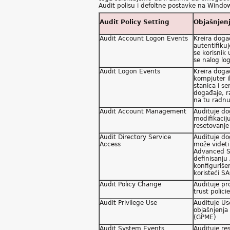
Audit polisu i defoltne postavke na Win
Audit Policy Setting
Objašnjen
Audit Account Logon Events
Kreira doga
autentifikuj
se korisnik
se nalog lo
Audit Logon Events
Kreira doga
kompjuter i
stanica i se
događaje, r
na tu radnu
Audit Account Management
Audituje dog
modifikaciju
resetovanje 
Audit Directory Service
Audituje do
Access
može videti
Advanced Se
definisanju
konfigurišem
koristeći SA
Audit Policy Change
Audituje pro
trust polici
Audit Privilege Use
Audituje Use
objašnjenja
(GPME)
Audit System Events
Audituje re