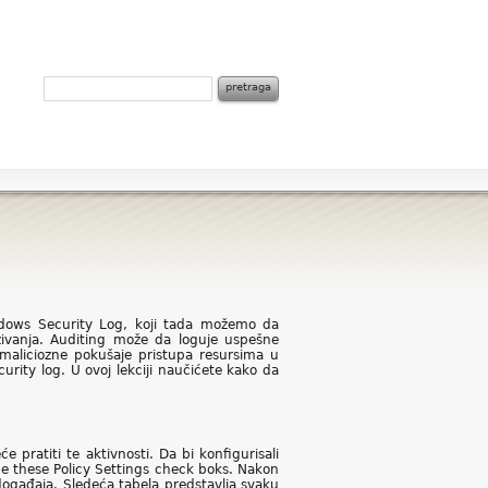
dows Security Log, koji tada možemo da
živanja. Auditing može da loguje uspešne
maliciozne pokušaje pristupa resursima u
urity log. U ovoj lekciji naučićete kako da
e pratiti te aktivnosti. Da bi konfigurisali
ine these Policy Settings check boks. Nakon
ogađaja. Sledeća tabela predstavlja svaku