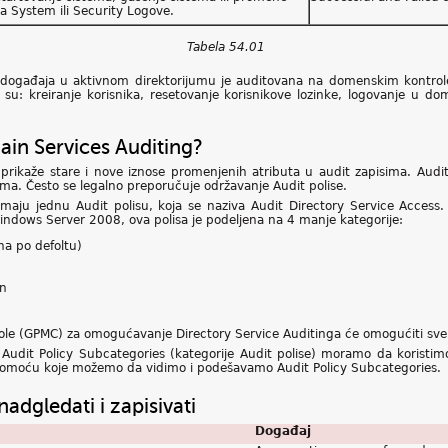
na System ili Security Logove.
Tabela 54.01
h događaja u aktivnom direktorijumu je auditovana na domenskim kontro
 su: kreiranje korisnika, resetovanje korisnikove lozinke, logovanje u d
ain Services Auditing?
rikaže stare i nove iznose promenjenih atributa u audit zapisima. Audit
juma. Često se legalno preporučuje održavanje Audit polise.
u jednu Audit polisu, koja se naziva Audit Directory Service Access. Ov
ndows Server 2008, ova polisa je podeljena na 4 manje kategorije:
a po defoltu)
on
le (GPMC) za omogućavanje Directory Service Auditinga će omogućiti sve 
Audit Policy Subcategories (kategorije Audit polise) moramo da koristim
pomoću koje možemo da vidimo i podešavamo Audit Policy Subcategories.
adgledati i zapisivati
Doga
đaj