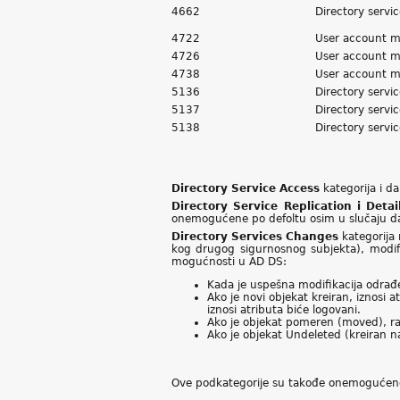
4662
Directory servi
4722
User account 
4726
User account 
4738
User account 
5136
Directory servi
5137
Directory servi
5138
Directory servi
Directory Service Access
kategorija i d
Directory Service Replication i Detai
onemogućene po defoltu osim u slučaju da 
Directory Services Changes
kategorija 
kog drugog sigurnosnog subjekta), modifi
mogućnosti u AD DS:
Kada je uspešna modifikacija odrađe
Ako je novi objekat kreiran, iznosi a
iznosi atributa biće logovani.
Ako je objekat pomeren (moved), ra
Ako je objekat Undeleted (kreiran n
Ove podkategorije su takođe onemogućene