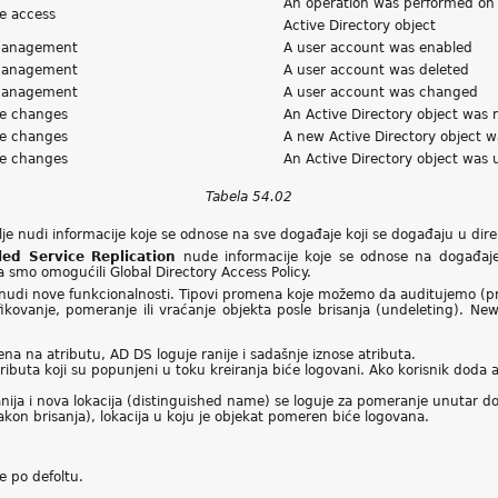
An operation was performed on
ce access
Active Directory object
management
A user account was enabled
management
A user account was deleted
management
A user account was changed
ce changes
An Active Directory object was 
ce changes
A new Active Directory object w
ce changes
An Active Directory object was 
Tabela 54.02
alje nudi informacije koje se odnose na sve događaje koji se događaju u di
led Service Replication
nude informacije koje se odnose na događaje 
smo omogućili Global Directory Access Policy.
nudi nove funkcionalnosti. Tipovi promena koje možemo da auditujemo (prati
kovanje, pomeranje ili vraćanje objekta posle brisanja (undeleting). Ne
na na atributu, AD DS loguje ranije i sadašnje iznose atributa.
tributa koji su popunjeni u toku kreiranja biće logovani. Ako korisnik doda a
nija i nova lokacija (distinguished name) se loguje za pomeranje unutar 
akon brisanja), lokacija u koju je objekat pomeren biće logovana.
 po defoltu.