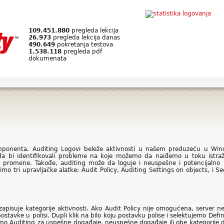
109.451.880
pregleda lekcija
26.973
pregleda lekcija danas
490.649
pokretanja testova
1.538.118
pregleda pdf
dokumenata
mponenta. Auditing Logovi beleže aktivnosti u našem preduzeću u Win
da bi identifikovali probleme na koje možemo da naiđemo u toku istra
promene. Takođe, auditing može da loguje i neuspešne i potencijalno 
 tri upravljačke alatke: Audit Policy, Auditing Settings on objects, i Sec
zapisuje kategorije aktivnosti. Ako Audit Policy nije omogućena, server neć
ostavke u polisi. Dupli klik na bilo koju postavku polise i selektujemo Def
mo Auditing za uspešne događaje, neuspešne događaje ili obe kategorije d