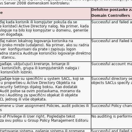
dows Server 2008 domenskom kontroleru:
Defoltne postavke 
je
Domain Controllers
đaj kada korisnik ili kompjuter pokuša da se
Successful and failed 
e koristeći Active Directory nalog. Na primer, kada
 uloguje na bilo koji kompjuter u domenu, generiše
gon događaja.
đaj nakon lokalnog logovanja korisnika na
Successful and Failed 
li preko mreže (udaljeno). Na primer, ako su radna
rver konfigurisani da prate i zapisuju logon
adna stanica Audituje korisničko logovanje direktno
 stanicu.
ađaje, uključujući kreiranje, brisanje ili
Successful account ma
 korisničkih, grupa ili kompjuterskih naloga i
korisničkih lozinki.
gađaje koje su specifični u system SACL, koji se
Successful directory s
 u properties-u Active Directory Objekta na
objects SACLs specify a
curity Settings dijalog boksu. Kao dodatak
 Audit polise sa ovim postavkama, moramo da
o i Auditing za specifični objekat ili objekte
CL jednog ili više objekata.
mene u User assignment Policies, audit policies ili
Successful Policy chan
es
 of Privilege ili User right. Pogledajte tekst
No auditing is perform
 za ovu polisu u Group Policy Management Editoru
startovanje sistema, gašenje sistema ili promene
Successful and Failed 