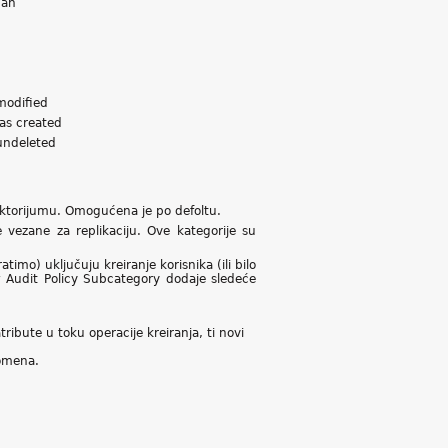
 an
modified
as created
undeleted
rektorijumu. Omogućena je po defoltu.
vezane za replikaciju. Ove kategorije su
mo) uključuju kreiranje korisnika (ili bilo
w Audit Policy Subcategory dodaje sledeće
tribute u toku operacije kreiranja, ti novi
domena.