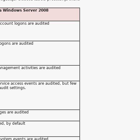
za Windows Server 2008
account logons are audited
logons are audited
nagement activities are audited
ervice access events are audited, but few
udit settings.
ges are audited
ed, by default
system events are audited