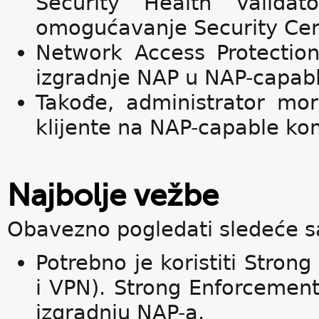
Security Health Validat
omogućavanje Security Cen
Network Access Protection
izgradnje NAP u NAP-capabl
Takođe, administrator mo
klijente na NAP-capable ko
Najbolje vežbe
Obavezno pogledati sledeće s
Potrebno je koristiti Stro
i VPN). Strong Enforcement
izgradnju NAP-a.