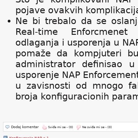
pojave ovakvih komplikacij
Ne bi trebalo da se oslan
Real-time Enforcmenet
odlaganja i usporenja u N
pomaže da kompjuteri bu
administrator definisao u
usporenje NAP Enforcement-a 
u zavisnosti od mnogo fak
broja konfiguracionih para
Dodaj komentar
Sviđa mi se -
(0)
Ne sviđa mi se -
(0)