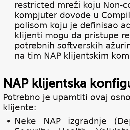
restricted mreži koju Non-co
kompjuter dovode u Compila
polisom koju je definisao a
klijenti mogu da pristupe 
potrebnih softverskih ažurir
na tim NAP klijentskim kom
NAP klijentska konfig
Potrebno je upamtiti ovaj osn
klijente:
Neke NAP izgradnje (De