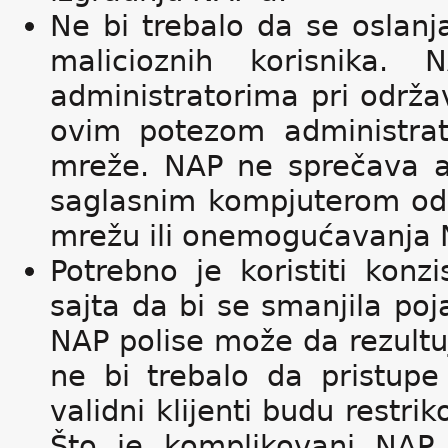
Ne bi trebalo da se oslan
malicioznih korisnika.
administratorima pri održa
ovim potezom administrato
mreže. NAP ne sprečava au
saglasnim kompjuterom od 
mrežu ili onemogućavanja 
Potrebno je koristiti konz
sajta da bi se smanjila poj
NAP polise može da rezultuje
ne bi trebalo da pristupe
validni klijenti budu restri
Što je komplikovani NAP 