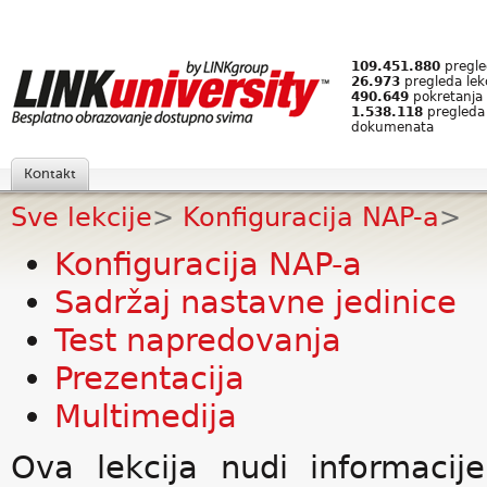
109.451.880
pregled
26.973
pregleda lek
490.649
pokretanja 
1.538.118
pregleda
dokumenata
Kontakt
Sve lekcije
>
Konfiguracija NAP-a
>
Konfiguracija NAP-a
Sadržaj nastavne jedinice
Test napredovanja
Prezentacija
Multimedija
Ova lekcija nudi informacij