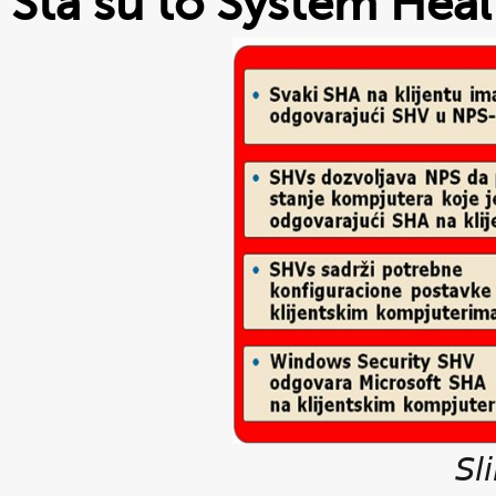
Šta su to System Healt
Sl