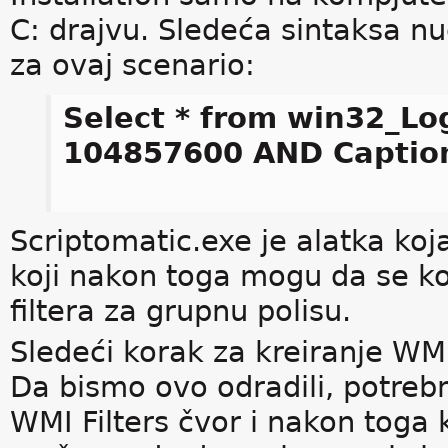
C: drajvu. Sledeća sintaksa nu
za ovaj scenario:
Select * from win32_Lo
104857600 AND Caption
Scriptomatic.exe je alatka koja
koji nakon toga mogu da se ko
filtera za grupnu polisu.
Sledeći korak za kreiranje WMI
Da bismo ovo odradili, potreb
WMI Filters čvor i nakon toga