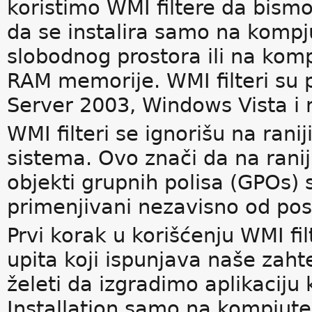
koristimo WMI filtere da bismo
da se instalira samo na kompj
slobodnog prostora ili na kom
RAM memorije. WMI filteri su
Server 2003, Windows Vista i
WMI filteri se ignorišu na ra
sistema. Ovo znači da na rani
objekti grupnih polisa (GPOs) 
primenjivani nezavisno od post
Prvi korak u korišćenju WMI fil
upita koji ispunjava naše za
želeti da izgradimo aplikaciju 
Installation samo na kompjute