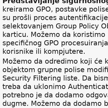
Predstavljanje sigurnosnog
kreiramo GPO, postavke polise
su prošli proces autentifikac
selektovanjem Group Policy Ob
karticu. Možemo da koristimo 
specifičnog GPO procesuiranja
korisnike ili kompjutere.
Možemo da odredimo koji će kor
objektom grupne polise modifi
Security Filtering liste. Da bi
treba da uklonimo Authenticat
potrebno je da dodamo odgova
dugme. Možemo da dodamo bilo