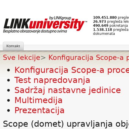
109.451.880
pregled
26.973
pregleda lek
490.649
pokretanja 
1.538.118
pregleda
dokumenata
Kontakt
Sve lekcije
>
Konfiguracija Scope-a 
Konfiguracija Scope-a proc
Test napredovanja
Sadržaj nastavne jedinice
Multimedija
Prezentacija
Scope (domet) upravljanja ob