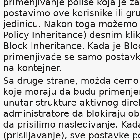
primenjivanje polise koja je
postavimo ove korisnike ili g
jedinicu. Nakon toga možemo 
Policy Inheritance) desnim kl
Block Inheritance. Kada je Bl
primenjivaće se samo postavk
na kontejner.
Sa druge strane, možda ćemo 
koje moraju da budu primenjen
unutar strukture aktivnog direk
administratore da blokiraju 
da prisilimo nasleđivanje. Kad
(prisiljavanje), sve postavke p