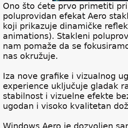
Ono što ćete prvo primetiti pr
poluprovidan efekat Aero stakl
koji prikazuje dinamičke refle
animations). Stakleni poluprov
nam pomaže da se fokusiramo n
nas okružuje.
Iza nove grafike i vizualnog 
experience uključuje gladak r
stabilnost i vizuelne efekte b
ugodan i visoko kvalitetan doži
Windows Aero je dozvoljen s