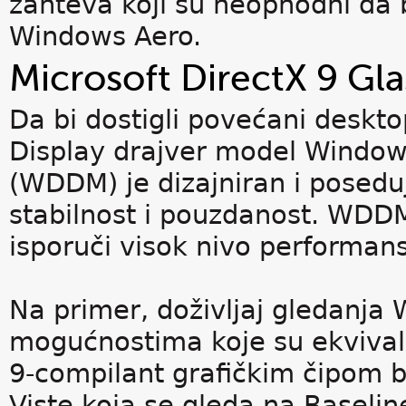
zahteva koji su neophodni da
Windows Aero.
Microsoft DirectX 9 Gla
Da bi dostigli povećani deskto
Display drajver model Windows
(WDDM) je dizajniran i posedu
stabilnost i pouzdanost. WD
isporuči visok nivo performansi
Na primer, doživljaj gledanja
mogućnostima koje su ekvival
9-compilant grafičkim čipom 
Viste koja se gleda na Baseli