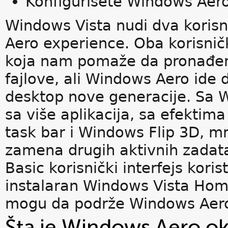
Konfigurišete Windows Aer
Windows Vista nudi dva korisni
Aero experience. Oba korisničk
koja nam pomaže da pronađemo
fajlove, ali Windows Aero ide d
desktop nove generacije. Sa W
sa više aplikacija, sa efektim
task bar i Windows Flip 3D, mn
zamena drugih aktivnih zadat
Basic korisnički interfejs kori
instalaran Windows Vista Home
mogu da podrže Windows Aer
Šta je Windows Aero o