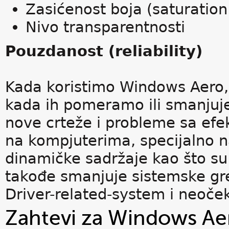
Zasićenost boja (saturation
Nivo transparentnosti
Pouzdanost (reliability)
Kada koristimo Windows Aero, o
kada ih pomeramo ili smanjuj
nove crteže i probleme sa efe
na kompjuterima, specijalno n
dinamičke sadržaje kao što su
takođe smanjuje sistemske gr
Driver-related-system i neoče
Zahtevi za Windows Ae