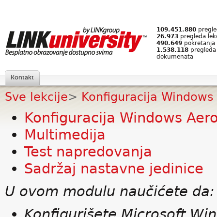
109.451.880
pregled
26.973
pregleda lek
490.649
pokretanja 
1.538.118
pregleda
dokumenata
Kontakt
Sve lekcije
>
Konfiguracija Windows
Konfiguracija Windows Aer
Multimedija
Test napredovanja
Sadržaj nastavne jedinice
U ovom modulu naučićete da:
Konfigurišete Microsoft Wi