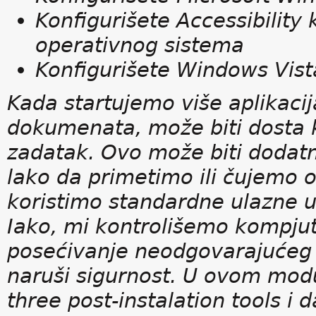
Konfigurišete Accessibility
operativnog sistema
Konfigurišete Windows Vist
Kada startujemo više aplikacij
dokumenata, može biti dosta 
zadatak. Ovo može biti doda
lako da primetimo ili čujemo 
koristimo standardne ulazne ur
Iako, mi kontrolišemo kompjute
posećivanje neodgovarajućeg 
naruši sigurnost. U ovom modu
three post-instalation tools i d