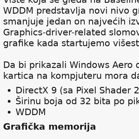
WDDM predstavlja novi nivo graf
smanjuje jedan on najvećih i
Graphics-driver-related slom
grafike kada startujemo višest
Da bi prikazali Windows Aero d
kartica na kompjuteru mora d
DirectX 9 (sa Pixel Shader 2
Širinu boja od 32 bita po pi
WDDM
Grafička memorija