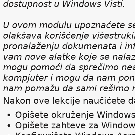
dostupnost u Windows Visti.
U ovom modulu upoznaćete se 
olakšava korišćenje višestruki
pronalaženju dokumenata i in
vam nove alatke koje se nala
mogu pomoći da sprečimo neau
kompjuter i mogu da nam ponud
nam pomažu da sami rešimo 
Nakon ove lekcije naučićete d
Opišete okruženje Windows
Opišete zahteve za Window