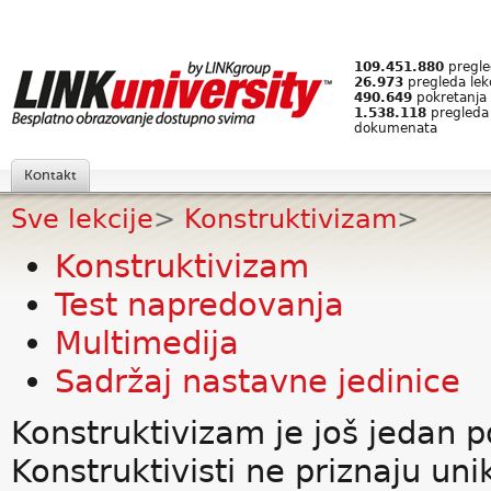
109.451.880
pregled
26.973
pregleda lek
490.649
pokretanja 
1.538.118
pregleda
dokumenata
Kontakt
Sve lekcije
>
Konstruktivizam
>
Konstruktivizam
Test napredovanja
Multimedija
Sadržaj nastavne jedinice
Konstruktivizam je još jedan
Konstruktivisti ne priznaju un