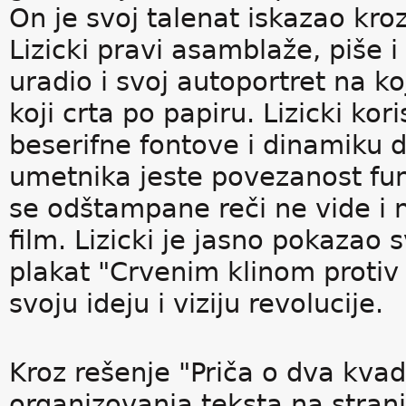
On je svoj talenat iskazao kroz
Lizicki pravi asamblaže, piše i
uradio i svoj autoportret na 
koji crta po papiru. Lizicki kor
beserifne fontove i dinamiku 
umetnika jeste povezanost fun
se odštampane reči ne vide i n
film. Lizicki je jasno pokazao s
plakat "Crvenim klinom protiv 
svoju ideju i viziju revolucije.
Kroz rešenje "Priča o dva kvad
organizovanja teksta na stran