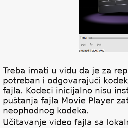
Treba imati u vidu da je za re
potreban i odgovarajući kode
fajla. Kodeci inicijalno nisu in
puštanja fajla Movie Player zat
neophodnog kodeka.
Učitavanje video fajla sa loka