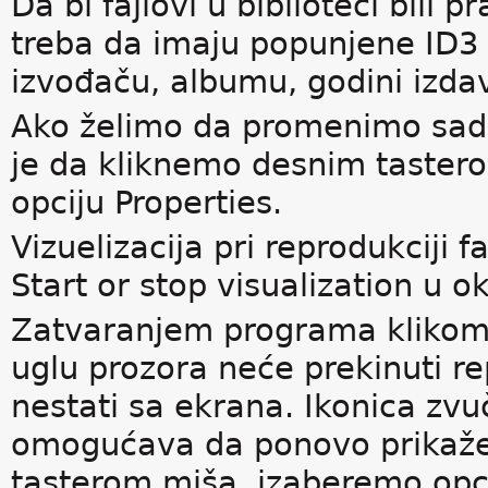
Da bi fajlovi u biblioteci bili 
treba da imaju popunjene ID3
izvođaču, albumu, godini izdav
Ako želimo da promenimo sadrž
je da kliknemo desnim tastero
opciju Properties.
Vizuelizacija pri reprodukciji
Start or stop visualization u o
Zatvaranjem programa kliko
uglu prozora neće prekinuti re
nestati sa ekrana. Ikonica zvu
omogućava da ponovo prikaže
tasterom miša, izaberemo opci