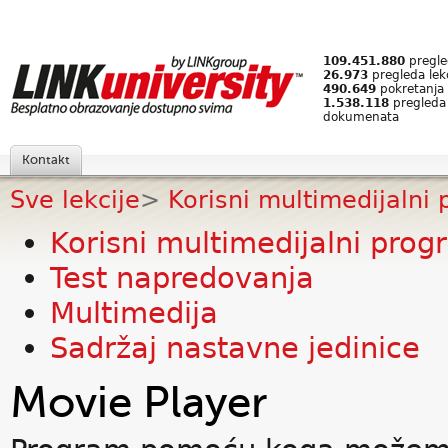
109.451.880
pregled
26.973
pregleda lek
490.649
pokretanja 
1.538.118
pregleda
dokumenata
Kontakt
Sve lekcije
>
Korisni multimedijalni
Korisni multimedijalni prog
Test napredovanja
Multimedija
Sadržaj nastavne jedinice
Movie Player