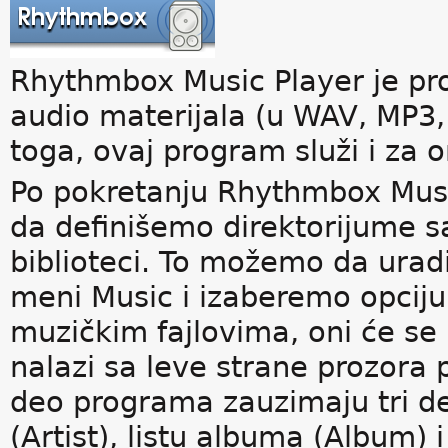
Rhythmbox Music Player je pro
audio materijala (u WAV, MP3,
toga, ovaj program služi i za o
Po pokretanju Rhythmbox Mus
da definišemo direktorijume sa 
biblioteci. To možemo da ura
meni Music i izaberemo opciju 
muzičkim fajlovima, oni će se p
nalazi sa leve strane prozora 
deo programa zauzimaju tri del
(Artist), listu albuma (Album)