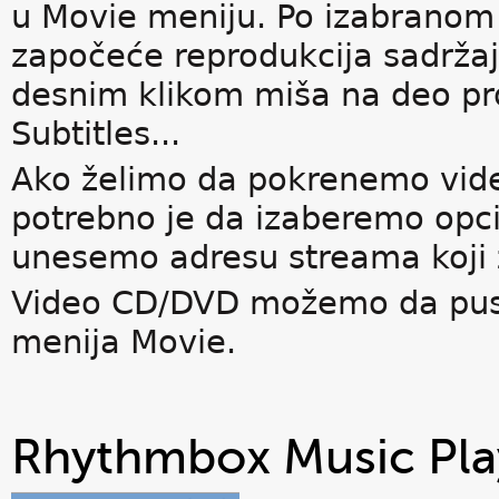
u Movie meniju. Po izabranom 
započeće reprodukcija sadržaja 
desnim klikom miša na deo pro
Subtitles...
Ako želimo da pokrenemo video
potrebno je da izaberemo opci
unesemo adresu streama koji 
Video CD/DVD možemo da pusti
menija Movie.
Rhythmbox Music Pla