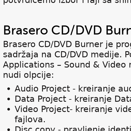
potvrdićemo izbor i fajl sa sn
Brasero CD/DVD Bur
Brasero CD/DVD Burner je pro
sadržaja na CD/DVD medije. P
Applications – Sound & Video 
nudi olpcije:
Audio Project - kreiranje au
Data Project - kreiranje Da
Video Project- kreiranje vi
fajlova.
Disc copy - pravljenje iden