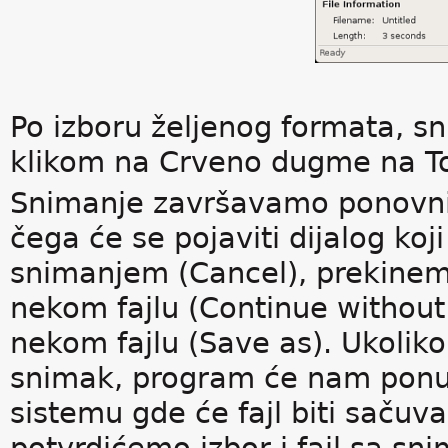
Po izboru željenog formata,
klikom na Crveno dugme na To
Snimanje završavamo ponovni
čega će se pojaviti dijalog ko
snimanjem (Cancel), prekine
nekom fajlu (Continue without
nekom fajlu (Save as). Ukoli
snimak, program će nam ponudi
sistemu gde će fajl biti saču