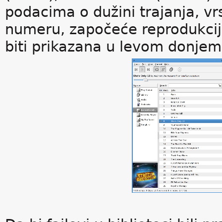
podacima o dužini trajanja, vr
numeru, započeće reprodukcija 
biti prikazana u levom donje