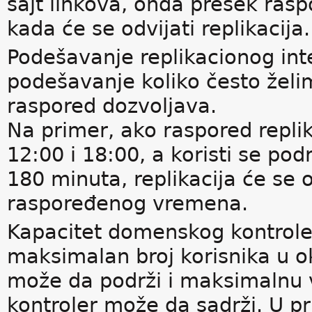
sajt linkova, onda presek rasp
kada će se odvijati replikacija.
Podešavanje replikacionog int
podešavanje koliko često želim
raspored dozvoljava.
Na primer, ako raspored replik
12:00 i 18:00, a koristi se po
180 minuta, replikacija će se 
raspoređenog vremena.
Kapacitet domenskog kontrolera
maksimalan broj korisnika u ok
može da podrži i maksimalnu 
kontroler može da sadrži. U p