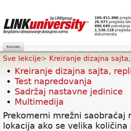
109.451.880
pregled
26.973
pregleda lek
490.649
pokretanja 
1.538.118
pregleda
dokumenata
Kontakt
Sve lekcije
>
Kreiranje dizajna sajta,
Kreiranje dizajna sajta, repl
Test napredovanja
Sadržaj nastavne jedinice
Multimedija
Prekomerni mrežni saobraćaj 
lokacija ako se velika količina