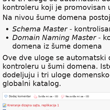
kontroleru koji je promovisan
Na nivou šume domena postoj
Schema Master
- kontrolisa
Domain Naming Master
- k
domena iz šume domena
Ove dve uloge se automatski
kontroleru u šumi domena. I
dodeljuju i tri uloge domensko
globalni katalog.
Dodaj komentar
Sviđa mi se -
(0)
Ne sviđa mi se -
(0)
Kreiranje dizajna sajta, replikacija 1