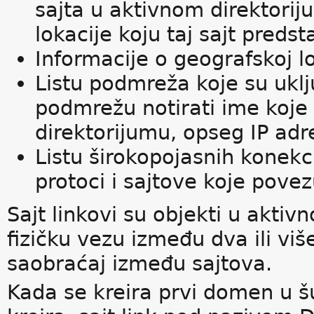
sajta u aktivnom direktorij
lokacije koju taj sajt predsta
Informacije o geografskoj lo
Listu podmreža koje su ukl
podmrežu notirati ime koje 
direktorijumu, opseg IP ad
Listu širokopojasnih konekci
protoci i sajtove koje povez
Sajt linkovi su objekti u aktiv
fizičku vezu između dva ili viš
saobraćaj između sajtova.
Kada se kreira prvi domen u š