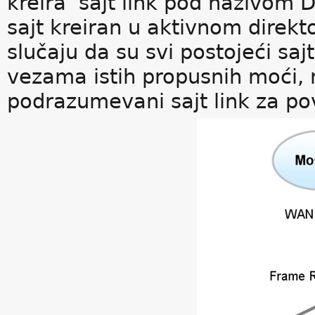
kreira sajt link pod nazivom 
sajt kreiran u aktivnom direktor
slučaju da su svi postojeći sa
vezama istih propusnih moći, m
podrazumevani sajt link za pov