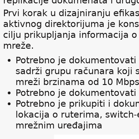
replikacije dokumenata i drug
Prvi korak u dizajniranju efika
aktivnog direktorijuma je kons
cilju prikupljanja informacija 
mreže.
Potrebno je dokumentovati 
sadrži grupu računara koji 
mreži brzinama od 10 Mbps 
Potrebno je dokumentovati s
Potrebno je prikupiti i dok
lokacija o ruterima, switch
mrežnim uređajima