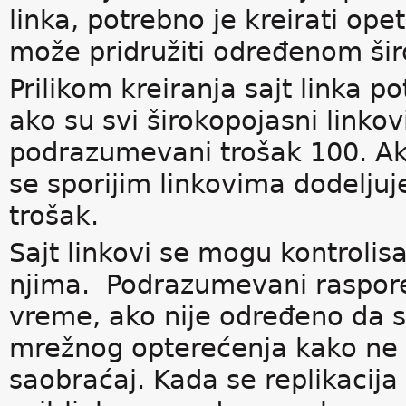
linka, potrebno je kreirati ope
može pridružiti određenom ši
Prilikom kreiranja sajt linka po
ako su svi širokopojasni linkov
podrazumevani trošak 100. Ak
se sporijim linkovima dodeljuj
trošak.
Sajt linkovi se mogu kontrolis
njima. Podrazumevani raspored
vreme, ako nije određeno da 
mrežnog opterećenja kako ne 
saobraćaj. Kada se replikacija