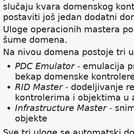
slučaju kvara domenskog kontr
postaviti još jedan dodatni do
Uloge operacionih mastera po
šume domena.
Na nivou domena postoje tri u
PDC Emulator
- emulacija 
bekap domenske kontrolere
RID Master
- dodeljivanje r
kontrolerima i objektima u 
Infrastructure Master
- sni
objekte
Sve tri uloge se automatski 