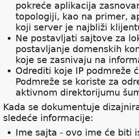
pokreće aplikacija zasnova
topologiji, kao na primer, a
koji server je najbliži klijen
Ne postavljati sajtove za lo
postavljanje domenskih kont
koje se zasnivaju na informa
Odrediti koje IP podmreže ć
Podmreže se koriste za odre
aktivnom direktorijumu š
Kada se dokumentuje dizajniran
sledeće informacije:
Ime sajta - ovo ime će biti 