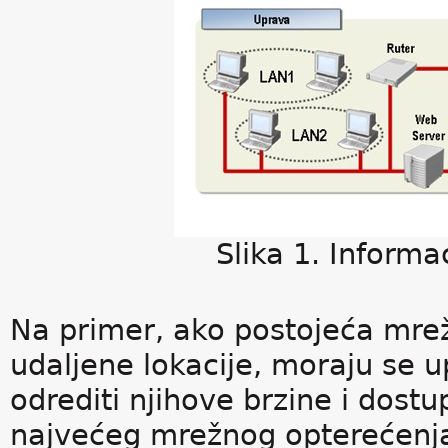
Slika 1. Informa
Na primer, ako postojeća mrežn
udaljene lokacije, moraju se u
odrediti njihove brzine i dost
najvećeg mrežnog opterećenja