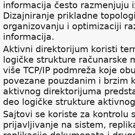
informacija često razmenjuju
Dizajniranje prikladne topolo
organizovanju i optimizaciji r
informacija.
Aktivni direktorijum koristi term
logičke strukture računarske mr
više TCP/IP podmreža koje o
povezane pouzdanim i brzim ko
aktivnog direktorijuma predstav
deo logičke strukture aktivnog
Sajtovi se koriste za kontrolu
prijavljivanje na sistem, repli