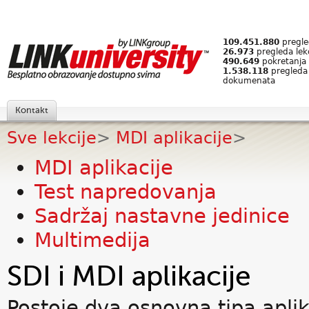
109.451.880
pregled
26.973
pregleda lek
490.649
pokretanja 
1.538.118
pregleda
dokumenata
Kontakt
Sve lekcije
>
MDI aplikacije
>
MDI aplikacije
Test napredovanja
Sadržaj nastavne jedinice
Multimedija
SDI i MDI aplikacije
Postoje dva osnovna tipa aplik