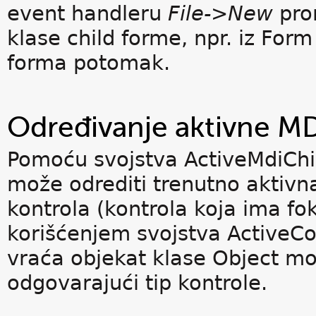
event handleru
File->New
pro
klase child forme, npr. iz For
forma potomak.
Određivanje aktivne M
Pomoću svojstva ActiveMdiChil
može odrediti trenutno aktiv
kontrola (kontrola koja ima f
korišćenjem svojstva ActiveCon
vraća objekat klase Object mor
odgovarajući tip kontrole.