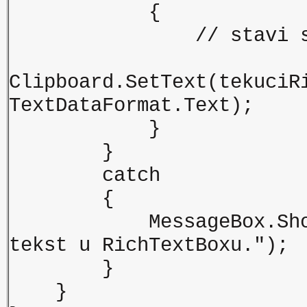
{
// stavi selektova
Clipboard.SetText(tekuciR
TextDataFormat.Text);
}
}
catch
{
MessageBox.Show("Pot
tekst u RichTextBoxu.");
}
}