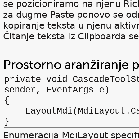
se pozicioniramo na njenu Ric
za dugme Paste ponovo se odre
kopiranje teksta u njenu aktiv
Čitanje teksta iz Clipboarda s
Prostorno aranžiranje
private void CascadeToolS
sender, EventArgs e)
{
LayoutMdi(MdiLayout.Ca
}
Enumeracija MdiLayout specific