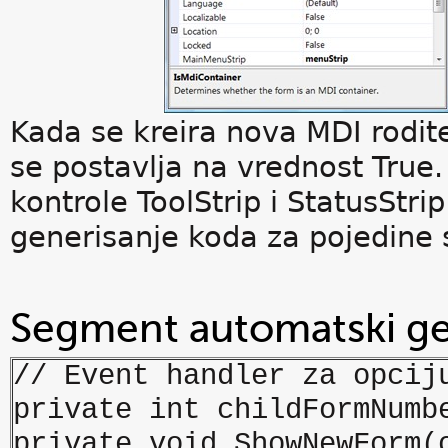
Kada se kreira nova MDI rodit
se postavlja na vrednost True
kontrole ToolStrip i StatusStr
generisanje koda za pojedine 
Segment automatski ge
// Event handler za opcij
private int childFormNumb
private void ShowNewForm(