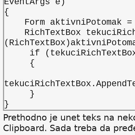
EventArgs e)
{
Form aktivniPotomak = t
RichTextBox tekuciRich
(RichTextBox)aktivniPotom
if (tekuciRichTextBox
{
tekuciRichTextBox.AppendT
}
}
Prethodno je unet teks na neko
Clipboard. Sada treba da pređ