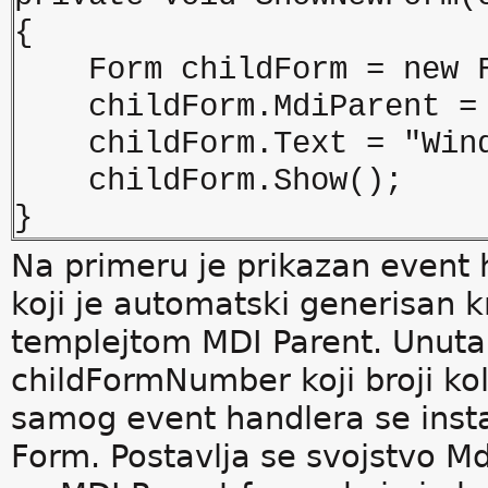
{
Form childForm = new F
childForm.MdiParent = 
childForm.Text = "Windo
childForm.Show();
}
Na primeru je prikazan event 
koji je automatski generisan 
templejtom MDI Parent. Unutar
childFormNumber koji broji kol
samog event handlera se insta
Form. Postavlja se svojstvo Md