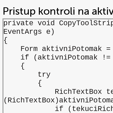
Pristup kontroli na akti
private void CopyToolStri
EventArgs e)
{
Form aktivniPotomak = t
if (aktivniPotomak != 
{
try
{
RichTextBox tekuci
(RichTextBox)aktivniPotom
if (tekuciRichText