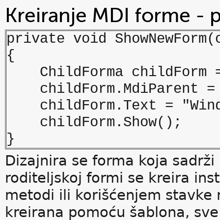
Kreiranje MDI forme - 
private void ShowNewForm(
{
ChildForma childForm = 
childForm.MdiParent = 
childForm.Text = "Windo
childForm.Show();
}
Dizajnira se forma koja sadrži
roditeljskoj formi se kreira in
metodi ili korišćenjem stavke 
kreirana pomoću šablona, sve š