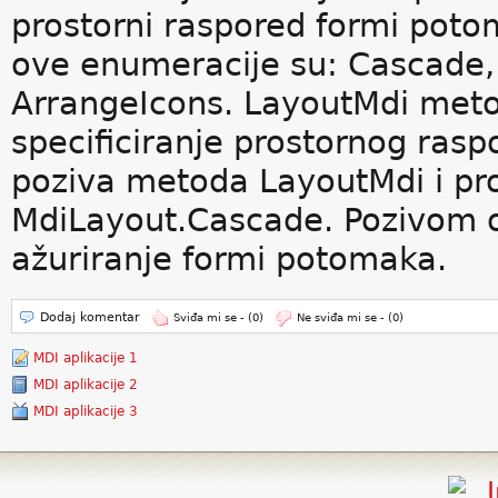
prostorni raspored formi pot
ove enumeracije su: Cascade, T
ArrangeIcons. LayoutMdi metod
specificiranje prostornog ras
poziva metoda LayoutMdi i pro
MdiLayout.Cascade. Pozivom 
ažuriranje formi potomaka.
Dodaj komentar
Sviđa mi se -
(0)
Ne sviđa mi se -
(0)
MDI aplikacije 1
MDI aplikacije 2
MDI aplikacije 3