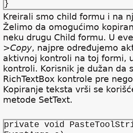
}
Kreirali smo child formu i na 
Želimo da omogućimo kopiranje
neku drugu Child formu. U ev
>Copy
, najpre određujemo ak
aktivnoj kontroli na toj formi,
kontroli. Korisnik je dužan da 
RichTextBox kontrole pre nego
Kopiranje teksta vrši se koriš
metode SetText.
private void PasteToolStr