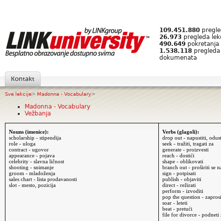
109.451.880
pregled
26.973
pregleda lek
490.649
pokretanja 
1.538.118
pregleda
dokumenata
Kontakt
Sve lekcije
>
Madonna - Vocabulary
>
Madonna - Vocabulary
Vežbanja
Nouns (imenice):
Verbs (glagoli):
scholarship - stipendija
drop out - napustiti, odust
role - uloga
seek - tražiti, tragati za
contract - ugovor
generate - proizvesti
appearance - pojava
reach - dostići
celebrity - slavna ličnost
shape - oblikovati
shooting - snimanje
branch out - proširiti se n
groom - mladoženja
sign - potpisati
sales chart - lista prodavanosti
publish - objaviti
slot - mesto, pozicija
direct - režirati
perform - izvoditi
pop the question - zaprosi
soar - leteti
beat - pretući
file for divorce - podneti