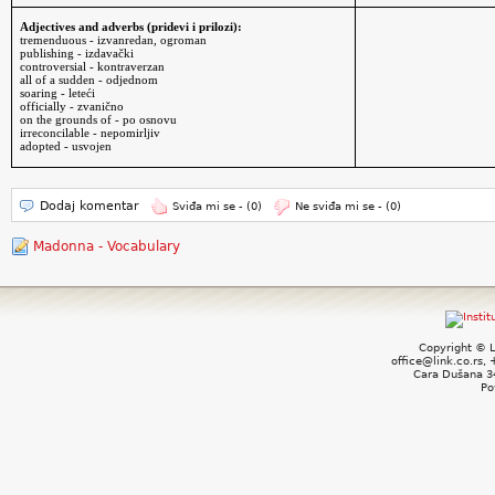
Adjectives and adverbs (pridevi i prilozi):
tremenduous - izvanredan, ogroman
publishing -
izdavački
controversial - kontraverzan
all of a sudden - odjednom
soaring - leteći
officially - zvanično
on the grounds of - po osnovu
irreconcilable - nepomirljiv
adopted - usvojen
Dodaj komentar
Sviđa mi se -
(0)
Ne sviđa mi se -
(0)
Madonna - Vocabulary
Copyright © L
office@link.co.rs,
Cara Dušana 34
Po