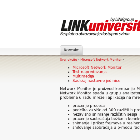
Kontakt
Sve lekcije
>
Microsoft Network Monitor
>
Microsoft Network Monitor
Test napredovanja
Multimedija
Sadržaj nastavne jedinice
Network Monitor je proizvod kompanije Mic
Network Monitor spada u grupu analizator
problema u radu mreže i aplikacija na mreži
praćenje procesa
podrška za više od 300 različitih pr
nezavisno snimanje različitih sesija
praćenje saobraćaja bežičnih konekc
snimanje i prikaz frejmova u real
snifovanje saobraćaja u p-modu rad