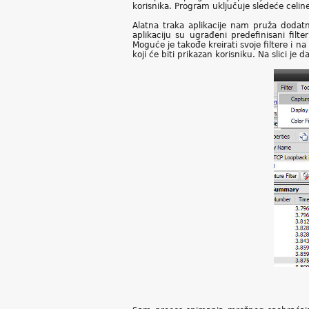
korisnika. Program uključuje sledeće celi
Alatna traka aplikacije nam pruža doda
aplikaciju su ugrađeni predefinisani fil
Moguće je takođe kreirati svoje filtere i na
koji će biti prikazan korisniku. Na slici je d