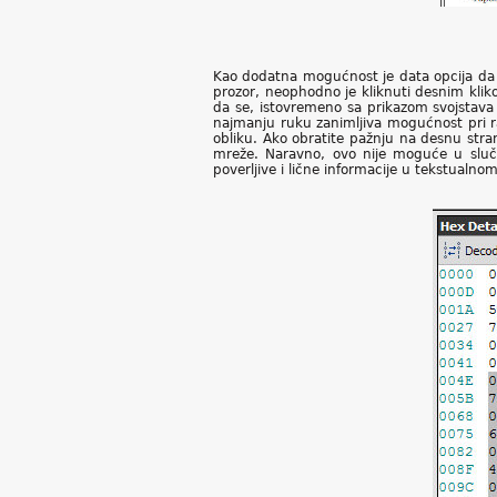
Kao dodatna mogućnost je data opcija da se
prozor, neophodno je kliknuti desnim kli
da se, istovremeno sa prikazom svojstava 
najmanju ruku zanimljiva mogućnost pri ra
obliku. Ako obratite pažnju na desnu stra
mreže. Naravno, ovo nije moguće u slučaju
poverljive i lične informacije u tekstualno