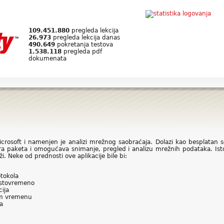
109.451.880
pregleda lekcija
26.973
pregleda lekcija danas
490.649
pokretanja testova
1.538.118
pregleda pdf
dokumenata
rosoft i namenjen je analizi mrežnog saobraćaja. Dolazi kao besplatan so
a paketa i omogućava snimanje, pregled i analizu mrežnih podataka. Ist
. Neke od prednosti ove aplikacije bile bi:
otokola
 istovremeno
ija
nom vremenu
a