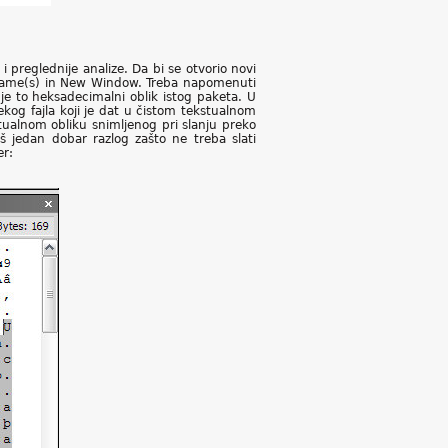
 preglednije analize. Da bi se otvorio novi
 Frame(s) in New Window. Treba napomenuti
je to heksadecimalni oblik istog paketa. U
kog fajla koji je dat u čistom tekstualnom
tualnom obliku snimljenog pri slanju preko
oš jedan dobar razlog zašto ne treba slati
er: