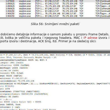
Slika 56: Snimljeni mrežni paketi
o dobićemo detaljnije informacije o samom paketu u prozoru Frame Details. 
stili, kolika je veličina paketa i njegovog headera, MAC i
IP adrese
izvora i
rta izvora i destinacije, ACK broj, itd. Primer je na sledećoj slici: