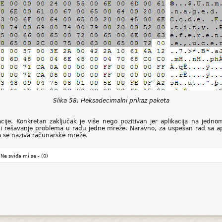
Slika 58: Heksadecimalni prikaz paketa
ije. Konkretan zaključak je više nego pozitivan jer aplikacija na jednom
 i rešavanje problema u radu jedne mreže. Naravno, za uspešan rad sa a
ja se naziva računarske mreže.
Ne sviđa mi se -
(0)