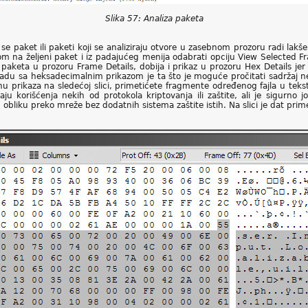
Slika 57: Analiza paketa
 paket ili paketi koji se analiziraju otvore u zasebnom prozoru radi lakše i
kom na željeni paket i iz padajućeg menija odabrati opciju View Selected
paketa u prozoru Frame Details, dobija i prikaz u prozoru Hex Details jer 
du sa heksadecimalnim prikazom je ta što je moguće pročitati sadržaj ne
nu prikaza na sledećoj slici, primetićete fragmente određenog fajla u teks
 korišćenja nekih od protokola kriptovanja ili zaštite, ali je sigurno j
m obliku preko mreže bez dodatnih sistema zaštite istih. Na slici je dat prim