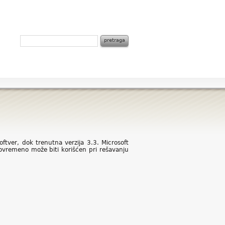
ftver, dok trenutna verzija 3.3. Microsoft
ovremeno može biti korišćen pri rešavanju