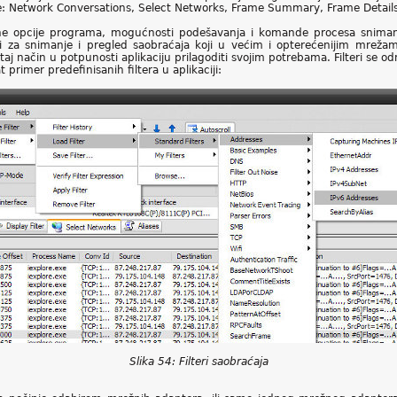
ne: Network Conversations, Select Networks, Frame Summary, Frame Details
tne opcije programa, mogućnosti podešavanja i komande procesa sniman
teri za snimanje i pregled saobraćaja koji u većim i opterećenijim mreža
 taj način u potpunosti aplikaciju prilagoditi svojim potrebama. Filteri se o
at primer predefinisanih filtera u aplikaciji:
Slika 54: Filteri saobraćaja