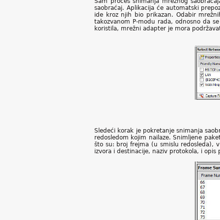
Sam proces snimanja mrežnog saobraćaja
saobraćaj. Aplikacija će automatski prepo
ide kroz njih bio prikazan. Odabir mrež
takozvanom P-modu rada, odnosno da se 
koristila, mrežni adapter je mora podržavati
Sledeći korak je pokretanje snimanja saobr
redosledom kojim nailaze. Snimljene pake
što su: broj frejma (u smislu redosleda),
izvora i destinacije, naziv protokola, i opi