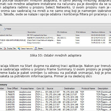
 počinje odabirom mrežnih adaptera, ili samo jednog mrežnog adaptera
znati sve mrežne adaptere instalirane na računaru pa je dovoljno da se sa
nih adaptera radimo u prozoru Select Networks. U ovom prozoru nam je 
snima sav saobraćaj na mreži a ne samo onaj koji je namenjen izabrano
. Takođe, ovde se nalaze i opcije odabira i korišćenja filtera pri praćenju i a
Slika 55: Odabir mrežnih adaptera
aćaja klikom na Start dugme na alatnoj traci aplikacije. Nakon par trenut
te saobraćaja vidimo u prozoru Frame Summary. U ovom prozoru je pregl
 vreme kada je paket snimljen (u odnosu na početak snimanja), koji je pr
s paketa sa potrebnim informacijama. Primer je na sledećoj slici: