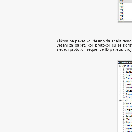
Klikom na paket koji želimo da analiziram
vezani za paket, koji protokoli su se kori
sledeći protokol, sequence ID paketa, broj po