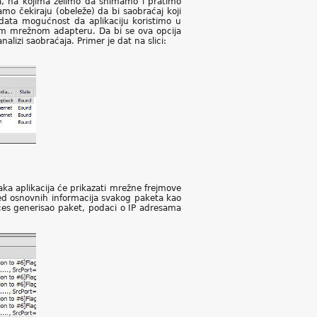
, na kojima želimo da snimamo i pratimo
mo čekiraju (obeleže) da bi saobraćaj koji
data mogućnost da aplikaciju koristimo u
m mrežnom adapteru. Da bi se ova opcija
nalizi saobraćaja. Primer je dat na slici:
aka aplikacija će prikazati mrežne frejmove
ed osnovnih informacija svakog paketa kao
oces generisao paket, podaci o IP adresama