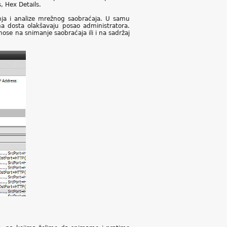
, Hex Details.
ja i analize mrežnog saobraćaja. U samu
ma dosta olakšavaju posao administratora.
dnose na snimanje saobraćaja ili i na sadržaj