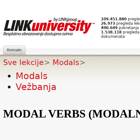
109.451.880
pregled
26.973
pregleda lek
490.649
pokretanja 
1.538.118
pregleda
dokumenata
Kontakt
Sve lekcije
>
Modals
>
Modals
Vežbanja
MODAL VERBS (MODALN