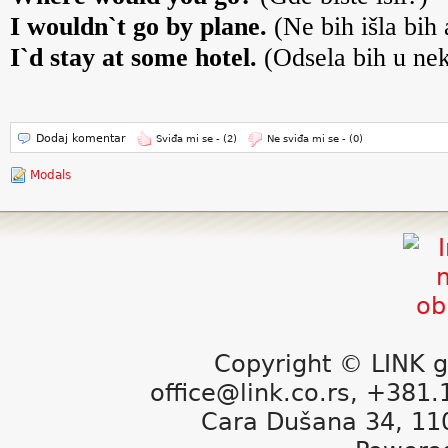
I wouldn`t go by plane.
(Ne bih išla bih
I`d stay at some hotel.
(Odsela bih u ne
Dodaj komentar
Sviđa mi se -
(2)
Ne sviđa mi se -
(0)
Modals
Copyright © LINK g
office@link.co.rs, +381
Cara Dušana 34, 11