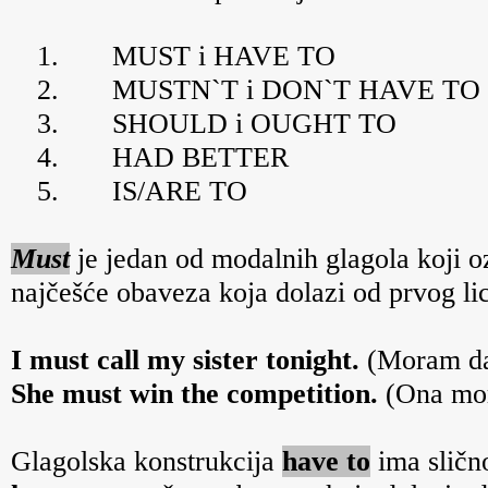
1.
MUST i HAVE TO
2.
MUSTN`T i DON`T HAVE TO
3.
SHOULD i OUGHT TO
4.
HAD BETTER
5.
IS/ARE TO
Must
je jedan od modalnih glagola koji 
najčešće obaveza koja dolazi od prvog lic
I must call my sister tonight.
(Moram da
She must win the competition.
(Ona mor
Glagolska konstrukcija
have to
ima
sličn