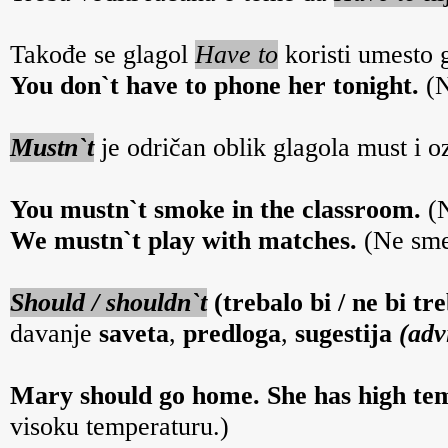
Takođe se glagol
Have to
koristi umesto
You don`t have to phone her tonight.
(N
Mustn`t
je odričan oblik glagola must i 
You mustn`t smoke in the classroom.
(N
We mustn`t play with matches.
(Ne smem
Should / shouldn`t
(trebalo bi / ne bi tr
davanje
saveta
,
predloga
,
sugestija
(adv
Mary should go home. She has high te
visoku temperaturu.)