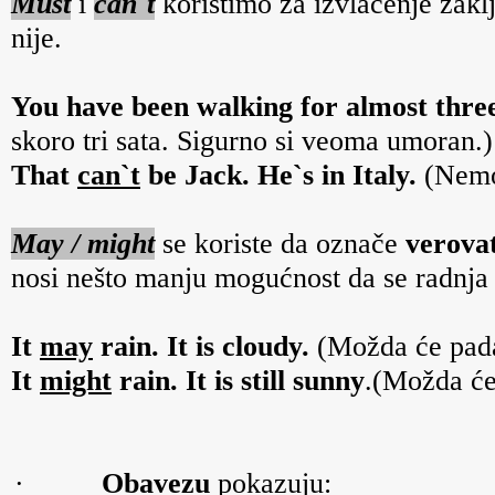
Must
i
can`t
koristimo
za izvlačenje zakl
nije.
You have been walking for almost thre
skoro tri sata. Sigurno si veoma umoran.)
That
can`t
be Jack. He`s in Italy.
(Nemog
May / might
se koriste da označe
verova
nosi nešto manju mogućnost da se radnja 
It
may
rain. It is cloudy.
(Možda će padat
It
might
rain. It is still sunny
.(Možda će 
·
Obavezu
pokazuju: