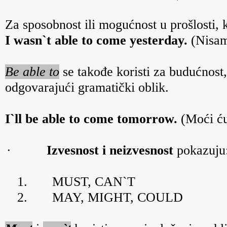
Za sposobnost ili mogućnost u prošlosti, k
I wasn`t able to come yesterday.
(Nisam
Be able to
se takođe koristi za budućnost
odgovarajući gramatički oblik.
I`ll be able to come tomorrow.
(Moći ću
·
Izvesnost i neizvesnost
pokazuju
1.
MUST, CAN`T
2.
MAY, MIGHT, COULD