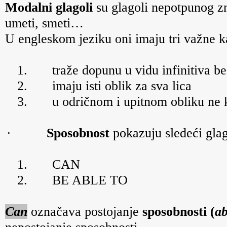
Modalni glagoli
su glagoli nepotpunog z
umeti, smeti…
U engleskom jeziku oni imaju tri važne ka
1.
traže dopunu u vidu infinitiva b
2.
imaju isti oblik za sva lica
3.
u odričnom i upitnom obliku ne 
·
Sposobnost
pokazuju sledeći glag
1.
CAN
2.
BE ABLE TO
Can
označava postojanje
sposobnosti (
ab