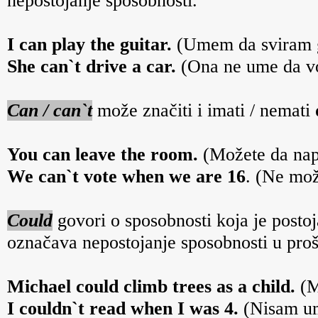
nepostojanje sposobnosti.
I can play the guitar.
(Umem da sviram g
She can`t drive a car.
(Ona ne ume da vo
Can / can`t
može značiti i imati / nemati
You can leave the room.
(Možete da napu
We can`t vote when we are 16
. (Ne mo
Could
govori o sposobnosti koja je postoj
označava nepostojanje sposobnosti u prošl
Michael could climb trees as a child.
(M
I couldn`t read when I was 4.
(Nisam um