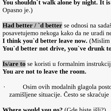
You shouldn`t walk alone by night. It i
Opasno je.)
Had better / `d better
se odnosi na sadaš
posavetujemo nekoga kako da ne uradi ne
I think you`d better leave now.
(Mislim 
You`d better not drive, you`ve drunk t
Is/are to
se koristi u formalnim instrukc
You are not to leave the room.
·
Osim ovih modalnih glagola posto
zamišljene situacije. Često se skraćuje i
Where would you go?
(Gde biste išli?)