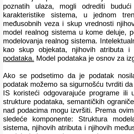
poznatih ulaza, mogli odrediti budući
karakteristike sistema, u jednom tre
međusobnih veza i skup vrednosti njihov
model realnog sistema u kome deluje, p
modelovanja realnog sistema. Intelektualn
kao skup objekata, njihovih atributa 
podataka.
Model podataka je osnov za iz
Ako se podsetimo da je podatak nosila
podatak možemo sa sigurnošću tvrditi da k
IS koristeći odgovarajuće programe ili 
strukture podataka, semantičkih ograničen
nad podacima mogu izvršiti. Prema ovim 
sledeće komponente: Struktura model
sistema, njihovih atributa i njihovih me