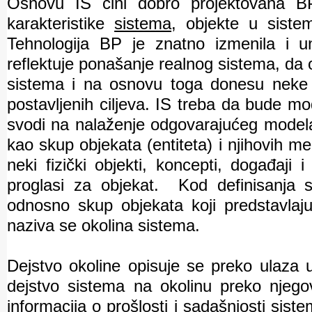
Osnovu IS čini dobro projektovana BP,
karakteristike
sistema
, objekte u siste
Tehnologija BP je znatno izmenila i u
reflektuje ponašanje realnog sistema, da
sistema i na osnovu toga donesu neke o
postavljenih ciljeva. IS treba da bude mo
svodi na nalaženje odgovarajućeg modela 
kao skup objekata (entiteta) i njihovih
neki fizički objekti, koncepti, događaji
proglasi za objekat.
Kod definisanja s
odnosno skup objekata koji predstavlaj
naziva se okolina sistema.
Dejstvo okoline opisuje se preko ulaza 
dejstvo sistema na okolinu preko njego
informacija o prošlosti i sadašnjosti sis