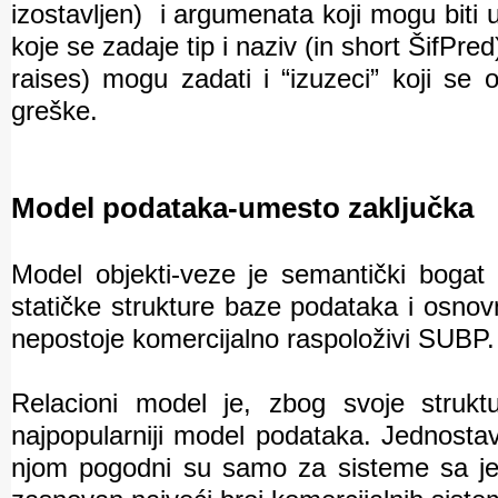
izostavljen)
i argumenata koji mogu biti ula
koje se zadaje tip i naziv (in short ŠifPred
raises) mogu zadati i “izuzeci” koji se
greške.
Model podataka-umesto zaključka
Model objekti-veze je semantički bogat
statičke strukture baze podataka i osnovn
nepostoje komercijalno raspoloživi SUBP.
Relacioni model je, zbog svoje struk
najpopularniji model podataka. Jednosta
njom pogodni su samo za sisteme sa je