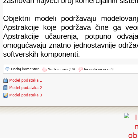
zasnovan najveći broj komercijalnih siste
Objektni modeli podržavaju modelovanj
Apstrakcije koje podržava čine ga ve
Apstrakcije učaurenja, potpuno odvaja
omogućavaju znatno jednostavnije održav
softverskih komponenti.
Dodaj komentar
Sviđa mi se -
(10)
Ne sviđa mi se -
(0)
Model podataka 1
Model podataka 2
Model podataka 3