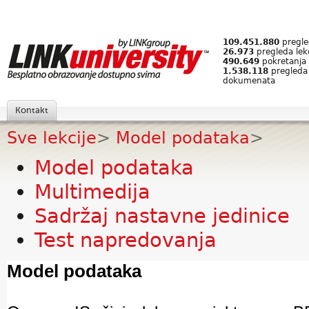
109.451.880
pregled
26.973
pregleda lek
490.649
pokretanja 
1.538.118
pregleda
dokumenata
Kontakt
Sve lekcije
>
Model podataka
>
Model podataka
Multimedija
Sadržaj nastavne jedinice
Test napredovanja
Model podataka