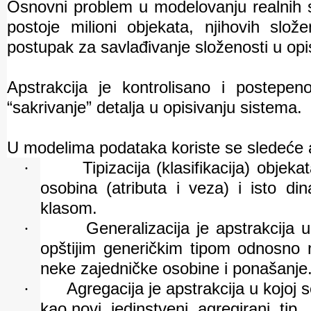
Osnovni problem u modelovanju realnih 
postoje milioni objekata, njihovih slož
postupak za savlađivanje složenosti u op
Apstrakcija je kontrolisano i postepen
“sakrivanje” detalja u opisivanju sistema.
U modelima podataka koriste se sledeće a
·
Tipizacija (klasifikacija) objek
osobina (atributa i veza) i isto di
klasom.
·
Generalizacija je apstrakcija u
opštijim generičkim tipom odnosno n
neke zajedničke osobine i ponašanje
·
Agregacija je apstrakcija u kojoj 
kao novi, jedinstveni, agregirani
tip.