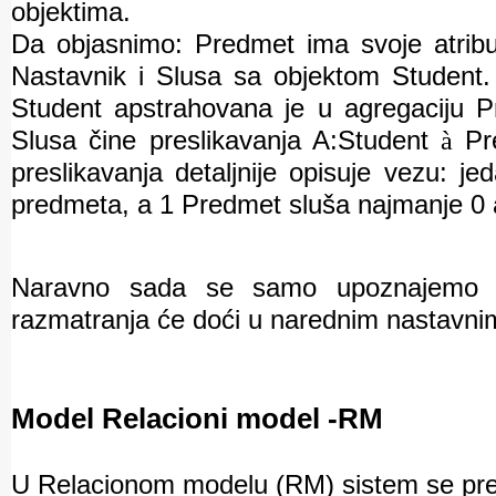
objektima.
Da objasnimo: Predmet ima svoje atrib
Nastavnik i Slusa sa objektom Student.
Student apstrahovana je u agregaciju P
Slusa čine preslikavanja A:Student
à
Pr
preslikavanja detaljnije opisuje vezu: j
predmeta, a 1 Predmet sluša najmanje 0 
Naravno sada se samo upoznajemo u
razmatranja će doći u narednim nastavni
Model Relacioni model -RM
U Relacionom modelu (RM) sistem se preds