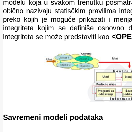
modelu koja u svakom trenutku posmatra
obično nazivaju statisčkim pravilima int
preko kojih je moguće prikazati i menja
integriteta kojim se definiše osnovno
<OPER
integriteta se može predstaviti kao
Savremeni modeli podataka