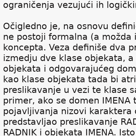
ograničenja vezujući ih logičk
Očigledno je, na osnovu defini
ne postoji formalna (a možda i
koncepta. Veza definiše dva pr
izmedju dve klase objekata, a 
objekata i odgovarajućeg dome
kao klase objekata tada bi atr
preslikavanje u vezi te klase
primer, ako se domen IMENA tr
pojavljivanja nizovi karaktera 
predstavljao preslikavanje RA
RADNIK i objekata IMENA. Isto 