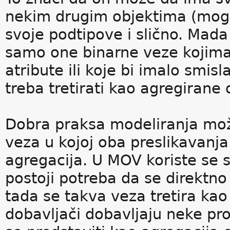
nekim drugim objektima (mogu
svoje podtipove i slično. Mad
samo one binarne veze kojima
atribute ili koje bi imalo smis
treba tretirati kao agregirane 
Dobra praksa modeliranja mož
veza u kojoj oba preslikavanja
agregacija. U MOV koriste se 
postoji potreba da se direktno 
tada se takva veza tretira kao
dobavljači dobavljaju neke pr