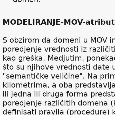
MODELIRANJE-MOV-atribut,
S obzirom da domeni u MOV i
poredjenje vrednosti iz različi
kao greška. Medjutim, poneka
što su njihove vrednosti date 
"semantičke veličine". Na pri
kilometrima, a oba predstavlja
ili jedna ili druga forma pred
poredjenje različitih domena (
definisati pravila (procedure)