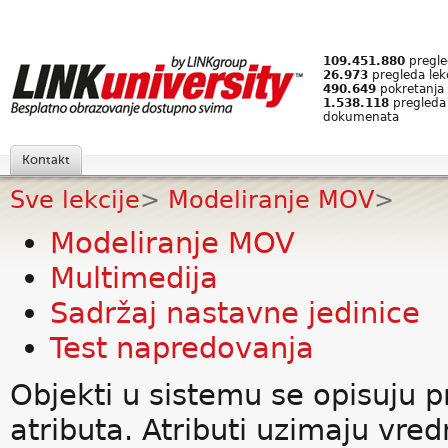
109.451.880
pregled
26.973
pregleda lek
490.649
pokretanja 
1.538.118
pregleda
dokumenata
Kontakt
Sve lekcije
>
Modeliranje MOV
>
Modeliranje MOV
Multimedija
Sadržaj nastavne jedinice
Test napredovanja
Objekti u sistemu se opisuju p
atributa. Atributi uzimaju vre