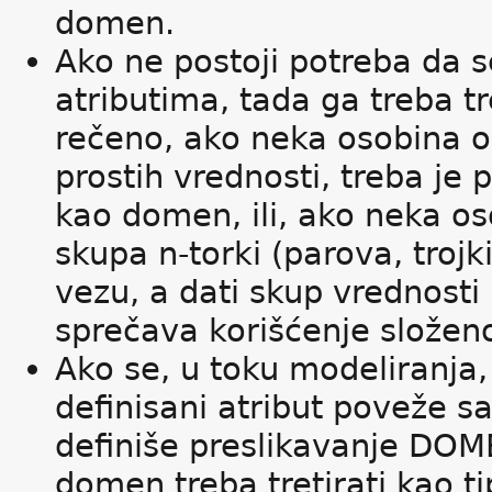
domen.
Ako ne postoji potreba da s
atributima, tada ga treba t
rečeno, ako neka osobina o
prostih vrednosti, treba je p
kao domen, ili, ako neka os
skupa n-torki (parova, trojk
vezu, a dati skup vrednosti
sprečava korišćenje složeno
Ako se, u toku modeliranja
definisani atribut poveže 
definiše preslikavanje DOM
domen treba tretirati kao ti