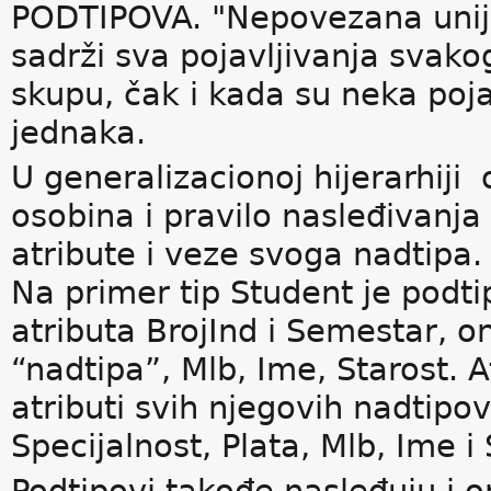
PODTIPOVA. "Nepovezana unija
sadrži sva pojavljivanja svako
skupu, čak i kada su neka pojav
jednaka.
U generalizacionoj hijerarhiji
osobina i pravilo nasleđivanja
atribute i veze svoga nadtipa.
Na primer tip Student je podti
atributa BrojInd i Semestar, o
“nadtipa”, Mlb, Ime, Starost. At
atributi svih njegovih nadtipova
Specijalnost, Plata, Mlb, Ime i 