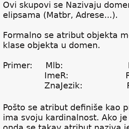
Ovi skupovi se Nazivaju dome
elipsama (Matbr, Adrese...).
Formalno se atribut objekta mo
klase objekta u domen.
Primer: Mlb: R
ImeR: Radni
ZnaJezik: Rad
Pošto se atribut definiše kao p
ima svoju kardinalnost. Ako j
onda se takav atribut naziva j