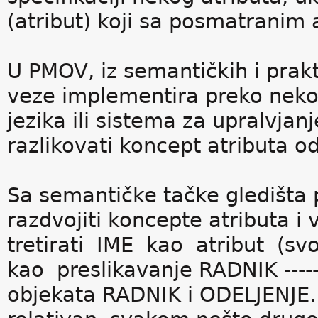
(atribut) koji sa posmatranim 
U PMOV, iz semantičkih i prakt
veze implementira preko nekog
jezika ili sistema za upralvj
razlikovati koncept atributa o
Sa semantičke tačke gledišta p
razdvojiti koncepte atributa i
tretirati IME kao atribut (s
kao preslikavanje RADNIK ---
objekata RADNIK i ODELJENJE. 