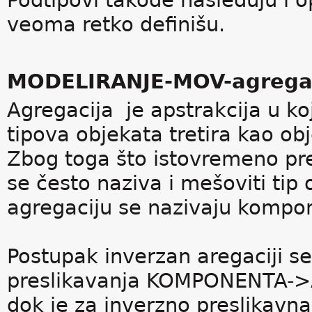
Podtipovi takođe nasleđuju i 
veoma retko definišu.
MODELIRANJE-MOV-agregaci
Agregacija je apstrakcija u koj
tipova objekata tretira kao ob
Zbog toga što istovremeno pred
se često naziva i mešoviti tip 
agregaciju se nazivaju kompo
Postupak inverzan aregaciji s
preslikavanja KOMPONENTA->AG
dok je za inverzno preslikavna