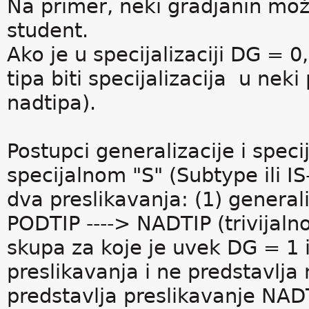
Na primer, neki gradjanin mož
student.
Ako je u specijalizaciji DG = 
tipa biti specijalizacija u nek
nadtipa).
Postupci generalizacije i speci
specijalnom "S" (Subtype ili IS
dva preslikavanja: (1) general
PODTIP ----> NADTIP (trivijaln
skupa za koje je uvek DG = 1 
preslikavanja i ne predstavlja 
predstavlja preslikavanje NA