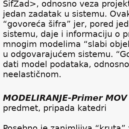
ŠifZad>, odnosno veza projekta
jedan zadatak u sistemu. Ovak
“govoreća šifra” jer, pored jed
sistemu, daje i informaciju o
mnogim modelima “slabi objekt
u odgovarajućem sistemu. “Gov
dati model podataka, odnosno
neelastičnom.
MODELIRANJE-Primer MOV
predmet, pripada katedri
Posebno je zanimljiva “kruta”