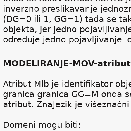
inverzno preslikavanje jednoz
(DG=0 ili 1, GG=1) tada se tak
objekta, jer jedno pojavljivan
određuje jedno pojavljivanje o
MODELIRANJE-MOV-atribut,
Atribut Mlb je identifikator ob
granica granica GG=M onda se
atribut. ZnaJezik je višeznačni 
Domeni mogu biti: