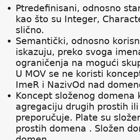
Ptredefinisani, odnosno st
kao što su Integer, Characte
slično.
Semantički, odnosno korisn
iskazuju, preko svoga imen
ograničenja na mogući sku
U MOV se ne koristi koncep
ImeR i NazivOd nad domen
Koncept složenog domena ko
agregaciju drugih prostih i
preporučuje. Plate su slože
prostih domena . Složen dom
domen.