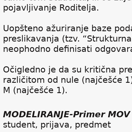
pojavljivanje Roditelja.
Uopšteno ažuriranje baze pod
preslikavanja (tzv. “Strukturna
neophodno definisati odgovara
Očigledno je da su kritična p
različitom od nule (najčešće 1
M (najčešće 1).
MODELIRANJE-Primer MOV
student, prijava, predmet