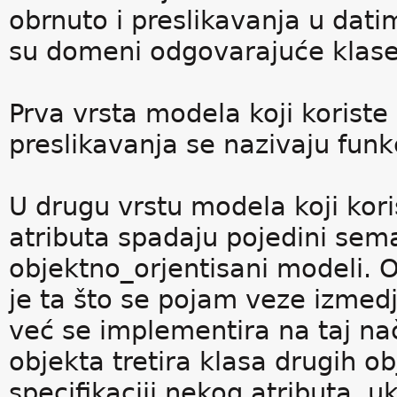
obrnuto i preslikavanja u datim
su domeni odgovarajuće klase
Prva vrsta modela koji korist
preslikavanja se nazivaju fun
U drugu vrstu modela koji kor
atributa spadaju pojedini sem
objektno_orjentisani modeli. 
je ta što se pojam veze izmedj
već se implementira na taj na
objekta tretira klasa drugih 
specifikaciji nekog atributa, u