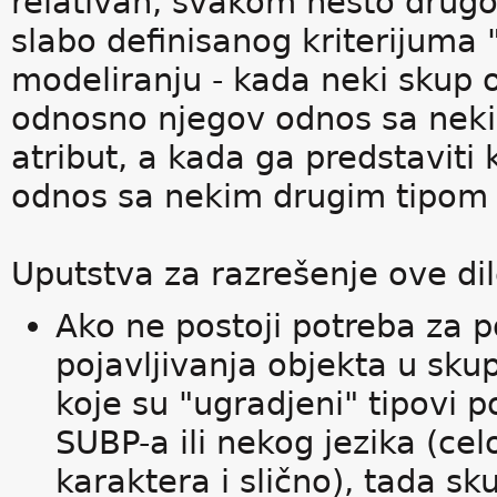
relativan, svakom nešto drugo 
slabo definisanog kriterijuma 
modeliranju - kada neki skup 
odnosno njegov odnos sa nek
atribut, a kada ga predstaviti
odnos sa nekim drugim tipom 
Uputstva za razrešenje ove di
Ako ne postoji potreba za 
pojavljivanja objekta u skup
koje su "ugradjeni" tipovi
SUBP-a ili nekog jezika (cel
karaktera i slično), tada sk