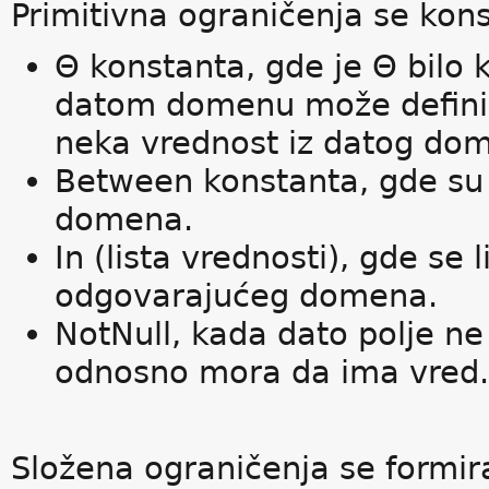
Primitivna ograničenja se kons
Θ konstanta, gde je Θ bilo 
datom domenu može definis
neka vrednost iz datog do
Between konstanta, gde su 
domena.
In (lista vrednosti), gde se 
odgovarajućeg domena.
NotNull, kada dato polje ne
odnosno mora da ima vred.
Složena ograničenja se formiraj