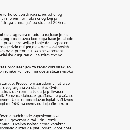
koliko se utvrdi veći iznos od onog
 primenom formule i onog koji je
o "druga primanja" po stopi od 20% na
otkazu ugovora o radu, a najkasnije na
drugog poslodavca kod koga kasnije takođe
raksi postavlja pitanje da li zaposleni
rada je dalo mišljenje da nema zakonskih
ava na otpremninu. Ako se zaposleni
alidsko osiguranje i na zdravstveno
za proglašenjem za tehnološki višak, to
o radniku koji već ima dosta staža i visoku
ne zarade. Prosečnom zaradom smatra se
ličkog organa za statistiku. Ovde
ade, s obzirom na to da je prihvaćen
eni). Porez na dohodak građana ne plaća se
nom. Ukoliko poslodavac isplati viši iznos
topi do 20% na osnovicu koju čini bruto
laćivanja nadoknade zaposlenima za
om ili ugovorom o radu da utvrdi
mnine). Ovakva isplata nema karakter
slodavac dužan da plati porez i doprinose