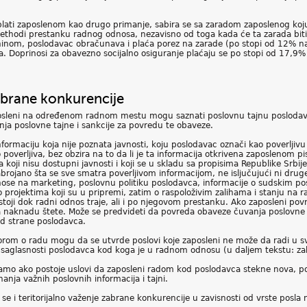
plati zaposlenom kao drugo primanje, sabira se sa zaradom zaposlenog koj
ethodi prestanku radnog odnosa, nezavisno od toga kada će ta zarada bit
nom, poslodavac obračunava i plaća porez na zarade (po stopi od 12% na 
a. Doprinosi za obavezno socijalno osiguranje plaćaju se po stopi od 17,9%
zabrane konkurencije
posleni na određenom radnom mestu mogu saznati poslovnu tajnu posloda
a poslovne tajne i sankcije za povredu te obaveze.
formaciju koja nije poznata javnosti, koju poslodavac označi kao poverljivu i
o poverljiva, bez obzira na to da li je ta informacija otkrivena zaposlenom
a koji nisu dostupni javnosti i koji se u skladu sa propisima Republike Srbi
rojano šta se sve smatra poverljivom informacijom, ne isljučujući ni druge 
nose na marketing, poslovnu politiku poslodavca, informacije o sudskim po
 projektima koji su u pripremi, zatim o raspoloživim zalihama i stanju na r
toji dok radni odnos traje, ali i po njegovom prestanku. Ako zaposleni pov
 naknadu štete. Može se predvideti da povreda obaveze čuvanja poslovne t
od strane poslodavca.
rom o radu mogu da se utvrde poslovi koje zaposleni ne može da radi u svoj
ez saglasnosti poslodavca kod koga je u radnom odnosu (u daljem tekstu: z
amo ako postoje uslovi da zaposleni radom kod poslodavca stekne nova, po
anja važnih poslovnih informacija i tajni.
 i teritorijalno važenje zabrane konkurencije u zavisnosti od vrste posla n