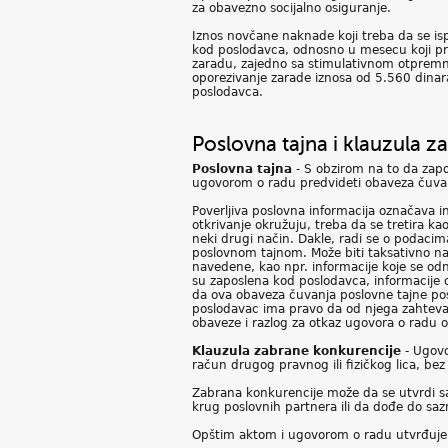
za obavezno socijalno osiguranje.
Iznos novčane naknade koji treba da se is
kod poslodavca, odnosno u mesecu koji pr
zaradu, zajedno sa stimulativnom otpremni
oporezivanje zarade iznosa od 5.560 dinar
poslodavca.
Poslovna tajna i klauzula 
Poslovna tajna
- S obzirom na to da za
ugovorom o radu predvideti obaveza čuvanj
Poverljiva poslovna informacija označava in
otkrivanje okružuju, treba da se tretira ka
neki drugi način. Dakle, radi se o podacim
poslovnom tajnom. Može biti taksativno nab
navedene, kao npr. informacije koje se od
su zaposlena kod poslodavca, informacije o
da ova obaveza čuvanja poslovne tajne pos
poslodavac ima pravo da od njega zahteva
obaveze i razlog za otkaz ugovora o radu 
Klauzula zabrane konkurencije
- Ugovo
račun drugog pravnog ili fizičkog lica, b
Zabrana konkurencije može da se utvrdi s
krug poslovnih partnera ili da dođe do sazn
Opštim aktom i ugovorom o radu utvrđuje se