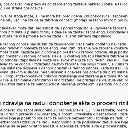
je, poslodavac ima pravo da od zaposlenog zahteva naknadu štete, a takođ
adu od strane poslodavca.
ova, te stoga može, a i ne mora biti predviđena. Od poslodavca i zaposleno
 biti, već i na šta će se zabrana odnositi (moraju se tačno utvrditi poslov
oslodavac može dati saglasnost da, i pored toga što je ugovorena zabrana 
ora biti data u pisanoj formi, a daje se na zahtev zaposlenog. Poslodavac
e otuda ne krši propise ako ne izađe u susret zahtevu zaposlenog.
ja radnog odnosa nije dužan da zaposlenom plaća neku dodatnu naknadu n
 deo redovnih obaveza zaposlenog. Međutim, trajanje ove zabrane konkurenc
ože trajati najduže još 2 godine po prestanku radnog odnosa, ali je posl
 po prestanku radnog odnosa. Dakle, u ovakvoj situaciji klauzula zabrane 
odnosa i zaposleni ne može ni u svoje ime ni za svoj račun, kao ni u ime i
davac to ne odobri. Produženo dejstvo zabrane ima svoju "cenu", a visin
nja naknade dospeva s danom prestanka radnog odnosa, kada nastaju i pr
egovim istekom u slučaju neispunjavanja obaveze poslodavca da plati nakna
i propust zakonodavca prilikom regulisanja ove zabrane je u tome što nij
i čije je zanimanje deficitarno i vrlo traženo) ne pristaju da klauzula važi
dekvatna zamena za nemogućnost bavljenja profesijom u periodu do 2 god
i zdravlja na radu i donošenje akta o proceni rizi
oslodavac koji zapošljava preko 10 radnika (dakle, 11 i više radnika) prem
a i drugih pratećih dokumenata, a potom i Pravilnika o bezbednosti i zdra
nosno koje je posebno obučeno za poslove bezbednosti i zdravlja na radu. 
bezbednosti i zdravlja na radu, neophodno je da poslodavac zaduži lice koje
rešenje da se jednokratno angažuje agencija za izradu akta o proceni rizik