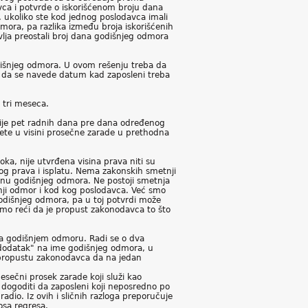
vca i potvrde o iskorišćenom broju dana
ukoliko ste kod jednog poslodavca imali
ra, pa razlika između broja iskorišćenih
ja preostali broj dana godišnjeg odmora
išnjeg odmora. U ovom rešenju treba da
je da se navede datum kad zaposleni treba
 tri meseca.
ije pet radnih dana pre dana određenog
ete u visini prosečne zarade u prethodna
ka, nije utvrđena visina prava niti su
og prava i isplatu. Nema zakonskih smetnji
inu godišnjeg odmora. Ne postoji smetnja
išnji odmor i kod kog poslodavca. Već smo
dišnjeg odmora, pa u toj potvrdi može
žemo reći da je propust zakonodavca to što
na godišnjem odmoru. Radi se o dva
o "dodatak" na ime godišnjeg odmora, u
o propustu zakonodavca da na jedan
esečni prosek zarade koji služi kao
 dogoditi da zaposleni koji neposredno po
adio. Iz ovih i sličnih razloga preporučuje
osa regresa.