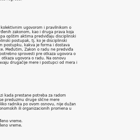
 kolektivnim ugovorom i pravilnikom o
rđenih zakonom, kao i druga prava koja
a opštim aktima predviđaju disciplinski
ski postupak, tj. ko je disciplinski
om postupku, kakva je forma i dostava
dluke. Međutim, Zakon o radu ne predviđa
 potrebno sprovesti pre otkaza ugovora o
od otkaza ugovora o radu. Na osnovu
vaju drugačije mere i postupci od mera i
azi kada prestane potreba za radom
da se preduzmu druge slične mere
oliko radnika po ovom osnovu, nije dužan
onomskih ili organizacionih promena u
eđeno vreme.
eđeno vreme.