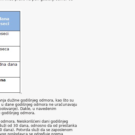
nja dužine godišnjeg odmora, kao što su
 se u dane godišnjeg odmora ne uračunavaju
(bolovanje). Dakle, u navedenim
je godišnjeg odmora.
 odmora. Neiskorišćeni dani godišnjeg
 duži od 30 dana, odnosno da od prestanka
0 dana). Potvrda služi da se zaposlenom
ovog poslodavca se određuje prema