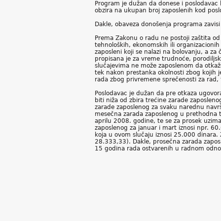
Program je dužan da donese i poslodavac k
obzira na ukupan broj zaposlenih kod pos
Dakle, obaveza donošenja programa zavisi 
Prema Zakonu o radu ne postoji zaštita od
tehnoloških, ekonomskih ili organizacioni
zaposleni koji se nalazi na bolovanju, a z
propisana je za vreme trudnoće, porodiljs
slučajevima ne može zaposlenom da otkaže
tek nakon prestanka okolnosti zbog kojih j
rada zbog privremene sprečenosti za rad, 
Poslodavac je dužan da pre otkaza ugovor
biti niža od zbira trećine zarade zaposl
zarade zaposlenog za svaku narednu nav
mesečna zarada zaposlenog u prethodna tr
aprilu 2008. godine, te se za prosek uzima
zaposlenog za januar i mart iznosi npr. 6
koja u ovom slučaju iznosi 25.000 dinara.
28.333,33). Dakle, prosečna zarada zaposl
15 godina rada ostvarenih u radnom odnos