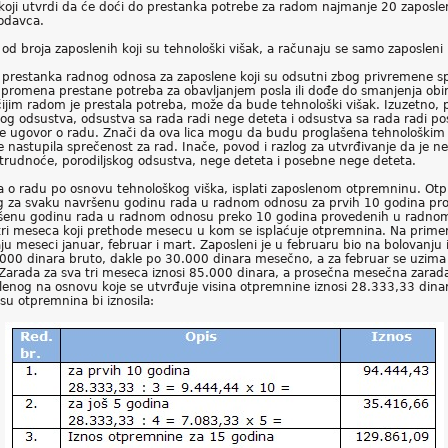
oji utvrdi da će doći do prestanka potrebe za radom najmanje 20 zaposle
lodavca.
od broja zaposlenih koji su tehnološki višak, a računaju se samo zaposle
 prestanka radnog odnosa za zaposlene koji su odsutni zbog privremene sp
h promena prestane potreba za obavljanjem posla ili dođe do smanjenja o
a čijim radom je prestala potreba, može da bude tehnološki višak. Izuzetno
kog odsustva, odsustva sa rada radi nege deteta i odsustva sa rada radi p
 ugovor o radu. Znači da ova lica mogu da budu proglašena tehnološkim v
e nastupila sprečenost za rad. Inače, povod i razlog za utvrđivanje da je ne
trudnoće, porodiljskog odsustva, nege deteta i posebne nege deteta.
a o radu po osnovu tehnološkog viška, isplati zaposlenom otpremninu. Ot
enog za svaku navršenu godinu rada u radnom odnosu za prvih 10 godina pr
ršenu godinu rada u radnom odnosu preko 10 godina provedenih u radno
i meseca koji prethode mesecu u kom se isplaćuje otpremnina. Na primer
ju meseci januar, februar i mart. Zaposleni je u februaru bio na bolovanju
0.000 dinara bruto, dakle po 30.000 dinara mesečno, a za februar se uzim
 Zarada za sva tri meseca iznosi 85.000 dinara, a prosečna mesečna zarad
enog na osnovu koje se utvrđuje visina otpremnine iznosi 28.333,33 dinar
u otpremnina bi iznosila: