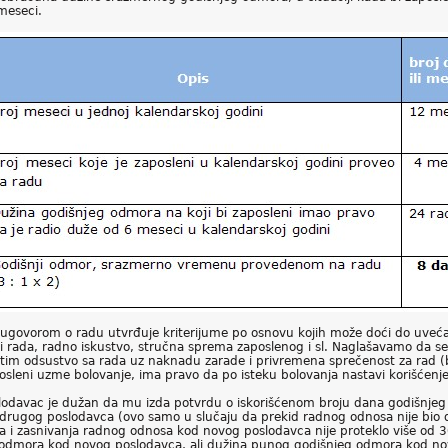
meseci.
 ugovorom o radu utvrđuje kriterijume po osnovu kojih može doći do uveća
lovi rada, radno iskustvo, stručna sprema zaposlenog i sl. Naglašavamo da
zatim odsustvo sa rada uz naknadu zarade i privremena sprečenost za rad 
aposleni uzme bolovanje, ima pravo da po isteku bolovanja nastavi korišćen
lodavac je dužan da mu izda potvrdu o iskorišćenom broju dana godišnjeg
d drugog poslodavca (ovo samo u slučaju da prekid radnog odnosa nije bio
i zasnivanja radnog odnosa kod novog poslodavca nije proteklo više od 3
g odmora kod novog poslodavca, ali dužina punog godišnjeg odmora kod n