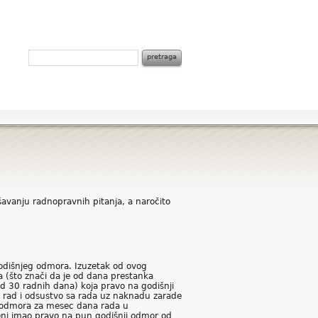
avanju radnopravnih pitanja, a naročito
odišnjeg odmora. Izuzetak od ovog
a (što znači da je od dana prestanka
 30 radnih dana) koja pravo na godišnji
 rad i odsustvo sa rada uz naknadu zarade
g odmora za mesec dana rada u
leni imao pravo na pun godišnji odmor od