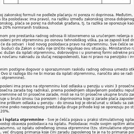
zakonskoj formuli ne podleže plaćanju ni poreza ni doprinosa. Međutim, u
šta poslodavac ima pravo), na razliku između zakonskog iznosa dobijenog
nskog, plaća se porez na dohodak građana, tj. ta razlika se oporezuje ka
za 20% normiranih troškova.
lenom pre prestanka radnog odnosa ili istovremeno sa uručenjem rešenja o 
osleni primi otpremninu po osnovu tehnološkog viška, pa se zaposli kod 
e da ostvari i kod novog poslodavca pravo na otpremninu. Sve češće se u p
dući da Zakon o radu nije izričito regulisao ovu situaciju. Ministarstvo 
ac dužan da isplati otpremninu, dobrovoljno i u pismenoj formi odrekne pr
novčanu naknadu za slučaj nezaposlenosti, kao ni pravo na penzijsko i inv
lenim postigne dogovor o sporazumnom raskidu radnog odnosa umesto otka
Ovo iz razloga što ne bi morao da isplati otpremninu, naročito ako se radi 
n otpremnine).
posleni ima pravo na otpremninu kod odlaska u penziju u visini 3 proseč
prosečna zarada tog radnika), prema poslednjem objavljenom podatku repub
remnine od tri prosečne zarade, misli se na tri prosečne ukupne bruto zar
zuje u bruto iznosu (sa porezom i doprinosima koje iz zarade plaća zaposl
 prilikom odlaska u penziju - do iznosa koji je obračunat u skladu sa zako
mnine preko neoporezivog predstavlja druge prihode koji se oporezuju po s
 20%.
 i isplata otpremnine
- Sve je češća pojava u praksi stimulativnog isp
postoji obaveza poslodavca na isplatu. Poslodavac može svojim opštim akt
azumno, uz isplatu određenog iznosa otpremnine (tzv. stimulativne otpre
, već drugog primanja koje čini zaradu zaposlenog te je na to primanje po