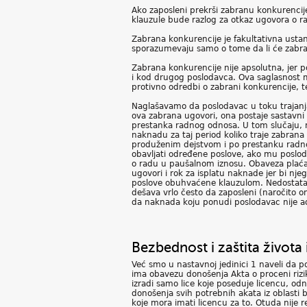
Ako zaposleni prekrši zabranu konkurenci
klauzule bude razlog za otkaz ugovora o r
Zabrana konkurencije je fakultativna ustan
sporazumevaju samo o tome da li će zabrane
Zabrana konkurencije nije apsolutna, jer p
i kod drugog poslodavca. Ova saglasnost m
protivno odredbi o zabrani konkurencije, t
Naglašavamo da poslodavac u toku trajan
ova zabrana ugovori, ona postaje sastavni
prestanka radnog odnosa. U tom slučaju, m
naknadu za taj period koliko traje zabrana
produženim dejstvom i po prestanku radnog 
obavljati određene poslove, ako mu poslo
o radu u paušalnom iznosu. Obaveza plaća
ugovori i rok za isplatu naknade jer bi nj
poslove obuhvaćene klauzulom. Nedostatak 
dešava vrlo često da zaposleni (naročito on
da naknada koju ponudi poslodavac nije a
Bezbednost i zaštita života 
Već smo u nastavnoj jedinici 1 naveli da p
ima obavezu donošenja Akta o proceni rizik
izradi samo lice koje poseduje licencu, od
donošenja svih potrebnih akata iz oblasti 
koje mora imati licencu za to. Otuda nije 