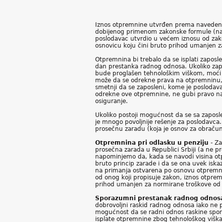
Iznos otpremnine utvrđen prema navedenoj 
dobijenog primenom zakonske formule (na 
poslodavac utvrdio u većem iznosu od zako
osnovicu koju čini bruto prihod umanjen 
Otpremnina bi trebalo da se isplati zapos
dan prestanka radnog odnosa. Ukoliko zap
bude proglašen tehnološkim viškom, moći ć
može da se odrekne prava na otpremninu, bu
smetnji da se zaposleni, kome je poslodav
odrekne ove otpremnine, ne gubi pravo na 
osiguranje.
Ukoliko postoji mogućnost da se sa zapos
je mnogo povoljnije rešenje za poslodavca. 
prosečnu zaradu (koja je osnov za obraču
Otpremnina pri odlasku u penziju
- Za
prosečna zarada u Republici Srbiji (a ne 
napominjemo da, kada se navodi visina otp
bruto princip zarade i da se ona uvek iska
na primanja ostvarena po osnovu otpremnine
od onog koji propisuje zakon, iznos otpre
prihod umanjen za normirane troškove od
Sporazumni prestanak radnog odnosa
dobrovoljni raskid radnog odnosa iako ne 
mogućnost da se radni odnos raskine spor
isplate otpremnine zbog tehnološkog viška