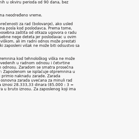
nih u okviru perioda od 90 dana, bez
ni na neodređeno vreme.
rečenosti za rad (bolovanje), ako usled
bima posla kod poslodavca. Prema tome,
, posebna zaštita od otkaza ugovora o radu
osebne nege deteta jer poslodavac u ovim
iškom, ali im radni odnos može prestati
ki zaposleni višak ne može biti odsustvo sa
premnina kod tehnološkog viška ne može
ovedenih u radnom odnosu i četvrtine
m odnosu. Zaradom se smatra prosečna
: Zaposlenom se isplaćuje otpremnina u
 i primio naknadu zarade. Zarada
a osnovna zarada uvećana za minuli rad
a iznosi 28.333,33 dinara (85.000 : 3 =
a u bruto iznosu. Za zaposlenog koji ima