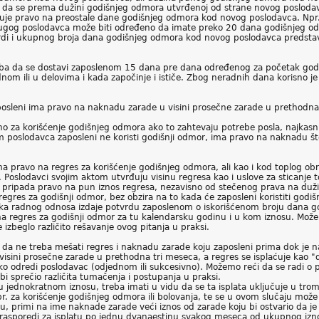
i da se prema dužini godišnjeg odmora utvrđenoj od strane novog posloda
e pravo na preostale dane godišnjeg odmora kod novog poslodavca. Npr. 
gog poslodavca može biti određeno da imate preko 20 dana godišnjeg odmo
i i ukupnog broja dana godišnjeg odmora kod novog poslodavca predstavl
eba da se dostavi zaposlenom 15 dana pre dana određenog za početak god
dnom ili u delovima i kada započinje i ističe. Zbog neradnih dana korisno 
osleni ima pravo na naknadu zarade u visini prosečne zarade u prethodna
 za korišćenje godišnjeg odmora ako to zahtevaju potrebe posla, najkasn
 poslodavca zaposleni ne koristi godišnji odmor, ima pravo na naknadu št
a pravo na regres za korišćenje godišnjeg odmora, ali kao i kod toplog obro
Poslodavci svojim aktom utvrđuju visinu regresa kao i uslove za sticanje t
 pripada pravo na pun iznos regresa, nezavisno od stečenog prava na duž
regres za godišnji odmor, bez obzira na to kada će zaposleni koristiti god
ka radnog odnosa izdaje potvrdu zaposlenom o iskorišćenom broju dana go
avo na regres za godišnji odmor za tu kalendarsku godinu i u kom iznosu. Mo
 izbeglo različito rešavanje ovog pitanja u praksi.
 da ne treba mešati regres i naknadu zarade koju zaposleni prima dok je 
 u visini prosečne zarade u prethodna tri meseca, a regres se isplaćuje ka
kako odredi poslodavac (odjednom ili sukcesivno). Možemo reći da se radi 
bi sprečio različita tumačenja i postupanja u praksi.
u jednokratnom iznosu, treba imati u vidu da se ta isplata uključuje u trom
r. za korišćenje godišnjeg odmora ili bolovanja, te se u ovom slučaju može
, primi na ime naknade zarade veći iznos od zarade koju bi ostvario da je r
r rasporedi za isplatu po jednu dvanaestinu svakog meseca od ukupnog izn