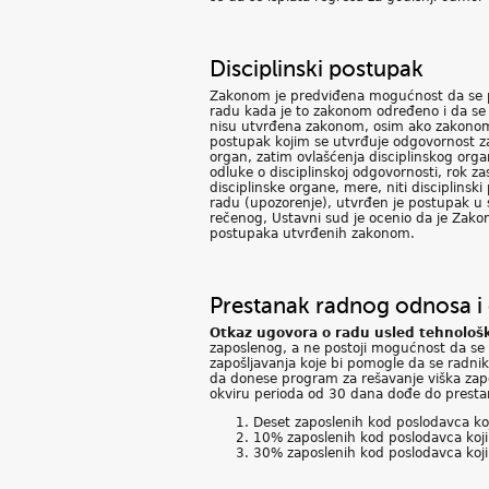
Disciplinski postupak
Zakonom je predviđena mogućnost da se pr
radu kada je to zakonom određeno i da se
nisu utvrđena zakonom, osim ako zakonom 
postupak kojim se utvrđuje odgovornost zap
organ, zatim ovlašćenja disciplinskog orga
odluke o disciplinskoj odgovornosti, rok z
disciplinske organe, mere, niti disciplins
radu (upozorenje), utvrđen je postupak u 
rečenog, Ustavni sud je ocenio da je Zako
postupaka utvrđenih zakonom.
Prestanak radnog odnosa i
Otkaz ugovora o radu usled tehnološ
zaposlenog, a ne postoji mogućnost da se 
zapošljavanja koje bi pomogle da se radni
da donese program za rešavanje viška zapo
okviru perioda od 30 dana dođe do presta
Deset zaposlenih kod poslodavca k
10% zaposlenih kod poslodavca koj
30% zaposlenih kod poslodavca koj