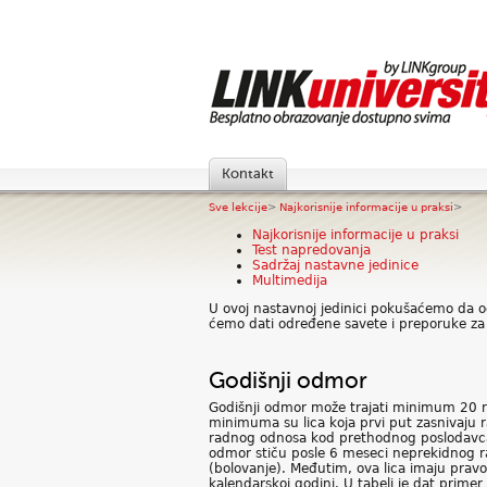
Kontakt
Sve lekcije
>
Najkorisnije informacije u praksi
>
Najkorisnije informacije u praksi
Test napredovanja
Sadržaj nastavne jedinice
Multimedija
U ovoj nastavnoj jedinici pokušaćemo da o
ćemo dati određene savete i preporuke za 
Godišnji odmor
Godišnji odmor može trajati minimum 20 r
minimuma su lica koja prvi put zasnivaju r
radnog odnosa kod prethodnog poslodavca 
odmor stiču posle 6 meseci neprekidnog r
(bolovanje). Međutim, ova lica imaju pr
kalendarskoj godini. U tabeli je dat prim