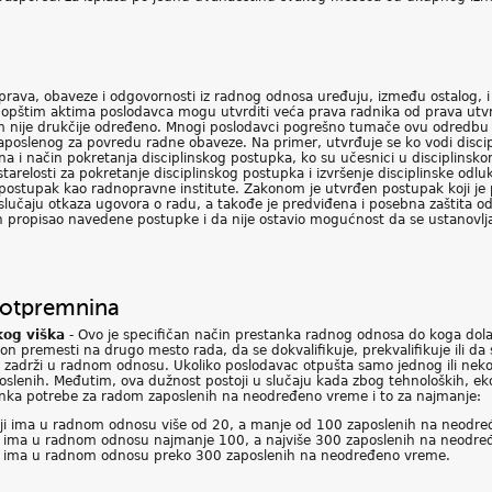
ava, obaveze i odgovornosti iz radnog odnosa uređuju, između ostalog, i
 opštim aktima poslodavca mogu utvrditi veća prava radnika od prava utv
nije drukčije određeno. Mnogi poslodavci pogrešno tumače ovu odredbu p
oslenog za povredu radne obaveze. Na primer, utvrđuje se ko vodi disciplin
na i način pokretanja disciplinskog postupka, ko su učesnici u disciplinsk
astarelosti za pokretanje disciplinskog postupka i izvršenje disciplinske o
ki postupak kao radnopravne institute. Zakonom je utvrđen postupak koji je
slučaju otkaza ugovora o radu, a takođe je predviđena i posebna zaštita 
n propisao navedene postupke i da nije ostavio mogućnost da se ustanovlja
 otpremnina
kog viška
- Ovo je specifičan način prestanka radnog odnosa do koga dol
on premesti na drugo mesto rada, da se dokvalifikuje, prekvalifikuje ili 
k zadrži u radnom odnosu. Ukoliko poslodavac otpušta samo jednog ili nek
slenih. Međutim, ova dužnost postoji u slučaju kada zbog tehnoloških, ek
nka potrebe za radom zaposlenih na neodređeno vreme i to za najmanje:
oji ima u radnom odnosu više od 20, a manje od 100 zaposlenih na neodr
i ima u radnom odnosu najmanje 100, a najviše 300 zaposlenih na neodr
i ima u radnom odnosu preko 300 zaposlenih na neodređeno vreme.