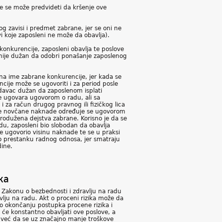
e se može predvideti da kršenje ove
g zavisi i predmet zabrane, jer se oni ne
i koje zaposleni ne može da obavlja).
konkurencije, zaposleni obavlja te poslove
 nije dužan da odobri ponašanje zaposlenog
a ime zabrane konkurencije, jer kada se
ije može se ugovoriti i za period posle
odavac dužan da zaposlenom isplati
se ugovara ugovorom o radu, ali sa
 za račun drugog pravnog ili fizičkog lica
a te novčane naknade određuje se ugovorom
odužena dejstva zabrane. Korisno je da se
du, zaposleni bio slobodan da obavlja
e ugovorio visinu naknade te se u praksi
 po prestanku radnog odnosa, jer smatraju
ine.
ka
a Zakonu o bezbednosti i zdravlju na radu
vlju na radu. Akt o proceni rizika može da
Po okončanju postupka procene rizika i
 će konstantno obavljati ove poslove, a
a, već da se uz značajno manje troškove