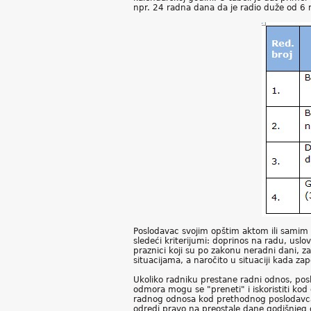
npr. 24 radna dana da je radio duže od 6 
Poslodavac svojim opštim aktom ili samim
sledeći kriterijumi: doprinos na radu, us
praznici koji su po zakonu neradni dani, 
situacijama, a naročito u situaciji kada z
Ukoliko radniku prestane radni odnos, pos
odmora mogu se "preneti" i iskoristiti ko
radnog odnosa kod prethodnog poslodavca 
odredi pravo na preostale dane godišnje