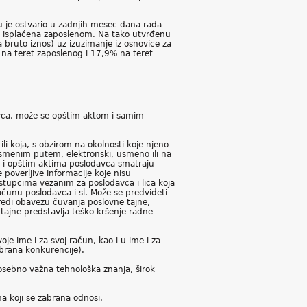
u je ostvario u zadnjih mesec dana rada
i isplaćena zaposlenom. Na tako utvrđenu
bruto iznos) uz izuzimanje iz osnovice za
 na teret zaposlenog i 17,9% na teret
vca, može se opštim aktom i samim
li koja, s obzirom na okolnosti koje njeno
 pismenim putem, elektronski, usmeno ili na
je i opštim aktima poslodavca smatraju
poverljive informacije koje nisu
stupcima vezanim za poslodavca i lica koja
ačunu poslodavca i sl. Može se predvideti
redi obavezu čuvanja poslovne tajne,
ajne predstavlja teško kršenje radne
e ime i za svoj račun, kao i u ime i za
abrana konkurencije).
sebno važna tehnološka znanja, širok
a koji se zabrana odnosi.