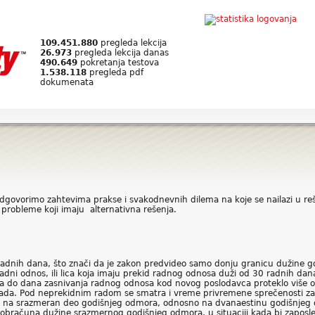
109.451.880
pregleda lekcija
26.973
pregleda lekcija danas
490.649
pokretanja testova
1.538.118
pregleda pdf
dokumenata
dgovorimo zahtevima prakse i svakodnevnih dilema na koje se nailazi u reš
probleme koji imaju alternativna rešenja.
adnih dana, što znači da je zakon predvideo samo donju granicu dužine g
adni odnos, ili lica koja imaju prekid radnog odnosa duži od 30 radnih dan
do dana zasnivanja radnog odnosa kod novog poslodavca proteklo više od
ada. Pod neprekidnim radom se smatra i vreme privremene sprečenosti za
avo na srazmeran deo godišnjeg odmora, odnosno na dvanaestinu godišnje
er obračuna dužine srazmernog godišnjeg odmora, u situaciji kada bi zapos