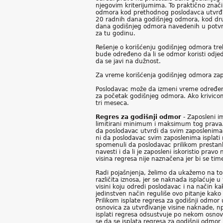
njegovim kriterijumima. To praktično znač
odmora kod prethodnog poslodavca utvrđuj
20 radnih dana godišnjeg odmora, kod dru
dana godišnjeg odmora navedenih u potvrd
za tu godinu.
Rešenje o korišćenju godišnjeg odmora tr
bude određeno da li se odmor koristi odje
da se javi na dužnost.
Za vreme korišćenja godišnjeg odmora zap
Poslodavac može da izmeni vreme određeno
za početak godišnjeg odmora. Ako krivicom
tri meseca.
Regres za godišnji odmor
- Zaposleni im
limitirani minimum i maksimum tog prava. 
da poslodavac utvrdi da svim zaposlenima
ni da poslodavac svim zaposlenima isplati 
spomenuli da poslodavac prilikom prestan
navesti i da li je zaposleni iskoristio pr
visina regresa nije naznačena jer bi se time
Radi pojašnjenja, želimo da ukažemo na to
različita iznosa, jer se naknada isplaćuje
visini koju odredi poslodavac i na način 
jedinstven način reguliše ovo pitanje kako 
Prilikom isplate regresa za godišnji odmor 
osnovica za utvrđivanje visine naknade, np
isplati regresa odsustvuje po nekom osnovu
se da se isplata regresa za godišnji odmo