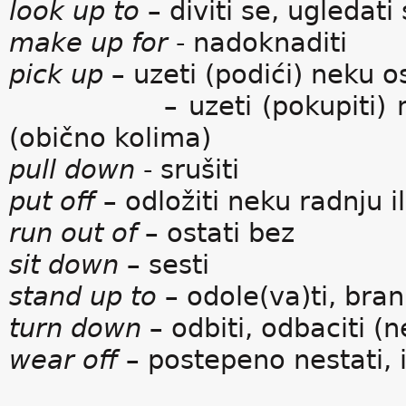
look up to
– diviti se, ugledati
make up for
- nadoknaditi
pick up
– uzeti (podići) neku os
– uzeti (pokupiti) neku o
(obično kolima)
pull down
- srušiti
put off
– odložiti neku radnju i
run out of
– ostati bez
sit down
– sesti
stand up to
– odole(va)ti, brani
turn down
– odbiti, odbaciti (
wear off
– postepeno nestati, i