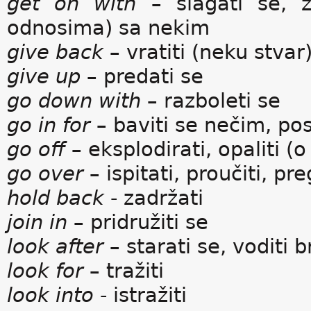
get on with
– slagati se, ži
odnosima) sa nekim
give back
– vratiti (neku stvar
give up
– predati se
go down with
– razboleti se
go in for
– baviti se nečim, po
go off
– eksplodirati, opaliti (o 
go over
– ispitati, proučiti, pr
hold back
- zadržati
join in
– pridružiti se
look after
– starati se, voditi b
look for
– tražiti
look into
- istražiti