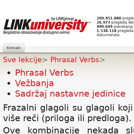
109.451.880
pregled
26.973
pregleda lek
490.649
pokretanja 
1.538.118
pregleda
dokumenata
Kontakt
Sve lekcije
>
Phrasal Verbs
>
Phrasal Verbs
Vežbanja
Sadržaj nastavne jedinice
Frazalni glagoli su glagoli koj
više reči (priloga ili predloga).
Ove kombinacije nekada sl