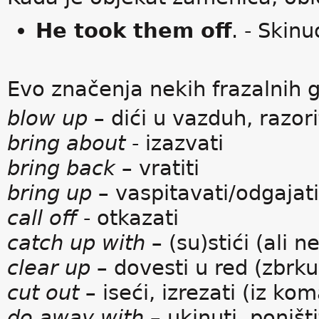
He took them off
. - Skinu
Evo značenja nekih frazalnih g
blow up
– dići u vazduh, razori
bring about
- izazvati
bring back
– vratiti
bring up
– vaspitavati/odgajat
call off
- otkazati
catch up with
– (su)stići (ali ne
clear up
– dovesti u red (zbrku
cut out
– iseći, izrezati (iz kom
do away with
– ukinuti, poništi