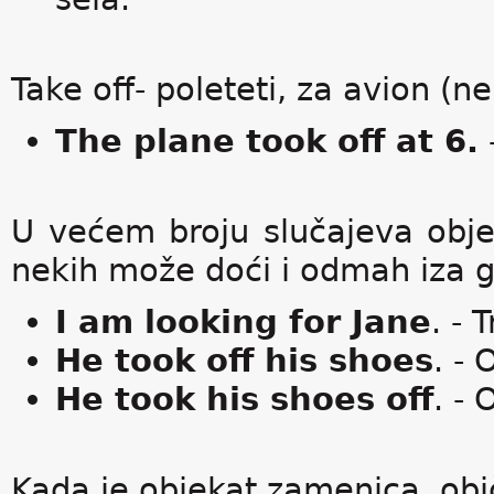
Take off- poleteti, za avion (n
The plane took off at 6.
U većem broju slučajeva objek
nekih može doći i odmah iza g
I am looking for Jane
. - 
He took off his shoes
. - 
He took his shoes off
. - 
Kada je objekat zamenica, obi