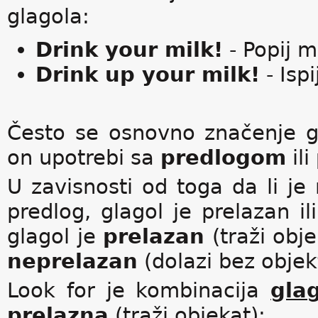
glagola:
Drink your milk!
- Popij m
Drink up your milk!
- Isp
Često se osnovno značenje g
on upotrebi sa
predlogom
ili
U zavisnosti od toga da li je 
predlog, glagol je prelazan il
glagol je
prelazan
(traži obje
neprelazan
(dolazi bez objek
Look for je kombinacija
gla
prelazna
(traži objekat):