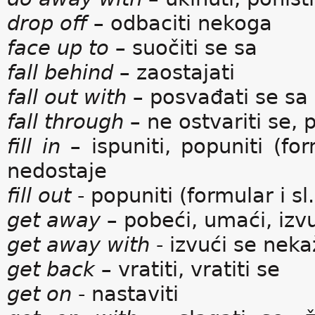
drop off
– odbaciti nekoga
face up to
– suočiti se sa
fall behind
– zaostajati
fall out with
– posvađati se sa
fall through
– ne ostvariti se, 
fill in
– ispuniti, popuniti (for
nedostaje
fill out
- popuniti (formular i sl.
get away
– pobeći, umaći, izvu
get away with
- izvući se nek
get back
– vratiti, vratiti se
get on
- nastaviti