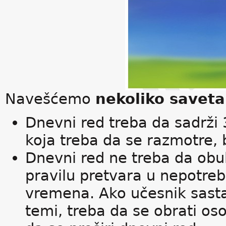
Navešćemo
nekoliko savet
Dnevni red treba da sadrži 3
koja treba da se razmotre, 
Dnevni red ne treba da obuh
pravilu pretvara u nepotre
vremena. Ako učesnik sasta
temi, treba da se obrati os