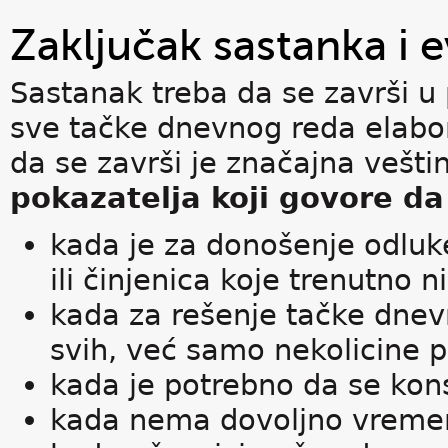
Zaključak sastanka i e
Sastanak treba da se završi u 
sve tačke dnevnog reda elabor
da se završi je značajna vešt
pokazatelja koji govore da
kada je za donošenje odluke
ili činjenica koje trenutno 
kada za rešenje tačke dnev
svih, već samo nekolicine p
kada je potrebno da se kon
kada nema dovoljno vremen