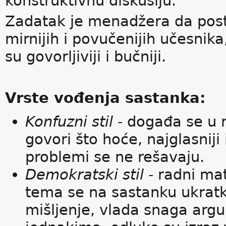
konstruktivnu diskusiju.
Zadatak je menadžera da posta
mirnijih i povučenijih učesnika
su govorljiviji i bučniji.
Vrste vođenja sastanka:
Konfuzni stil
- događa se u 
govori što hoće, najglasniji
problemi se ne rešavaju.
Demokratski stil
- radni mat
tema se na sastanku ukratko
mišljenje, vlada snaga argu