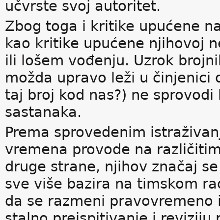
učvrste svoj autoritet.
Zbog toga i kritike upućene n
kao kritike upućene njihovoj 
ili lošem vođenju. Uzrok broj
možda upravo leži u činjenici 
taj broj kod nas?) ne sprovodi
sastanaka.
Prema sprovedenim istraživa
vremena provode na različiti
druge strane, njihov značaj 
sve više bazira na timskom rad
da se razmeni pravovremeno i
stalno preispitivanje i reviziju