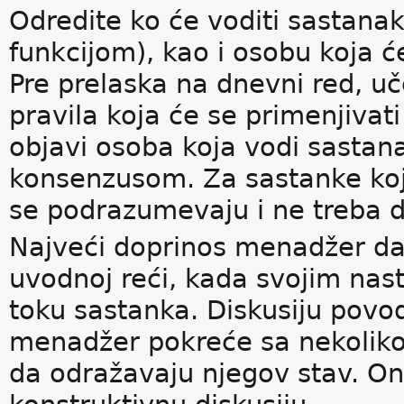
Odredite ko će voditi sastanak
funkcijom), kao i osobu koja ć
Pre prelaska na dnevni red, uč
pravila koja će se primenjiva
objavi osoba koja vodi sastana
konsenzusom. Za sastanke koji
se podrazumevaju i ne treba d
Najveći doprinos menadžer daj
uvodnoj reći, kada svojim na
toku sastanka. Diskusiju pov
menadžer pokreće sa nekoliko 
da odražavaju njegov stav. O