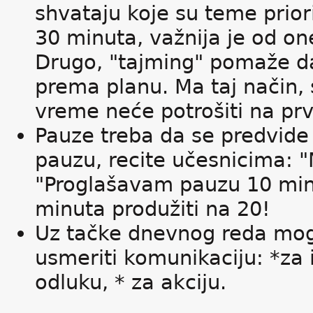
shvataju koje su teme prior
30 minuta, važnija je od on
Drugo, "tajming" pomaže da 
prema planu. Ma taj način, 
vreme neće potrošiti na prv
Pauze treba da se predvide
pauzu, recite učesnicima: "
"Proglašavam pauzu 10 minu
minuta produžiti na 20!
Uz tačke dnevnog reda mog
usmeriti komunikaciju: *za i
odluku, * za akciju.