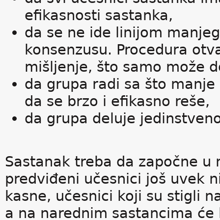
efikasnosti sastanka,
da se ne ide linijom manje
konsenzusu. Procedura otva
mišljenje, što samo može do
da grupa radi sa što manje l
da se brzo i efikasno reše,
da grupa deluje jedinstveno
Sastanak treba da započne u n
predviđeni učesnici još uvek ni
kasne, učesnici koji su stigli
a na narednim sastancima će b