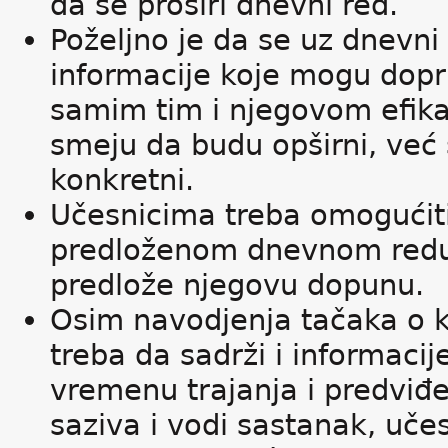
da se proširi dnevni red.
Poželjno je da se uz dnevni 
informacije koje mogu dopri
samim tim i njegovom efikas
smeju da budu opširni, već 
konkretni.
Učesnicima treba omogućiti
predloženom dnevnom redu i
predlože njegovu dopunu.
Osim navodjenja tačaka o ko
treba da sadrži i informaci
vremenu trajanja i predvi
saziva i vodi sastanak, uče