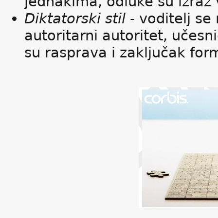
jednakima, odluke su izraz 
Diktatorski stil
- voditelj se
autoritarni autoritet, učesni
su rasprava i zaključak for