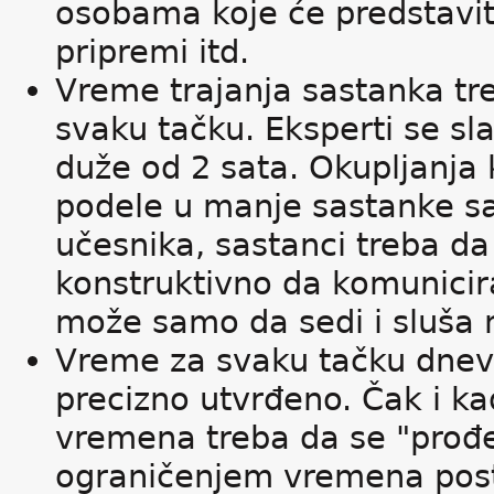
osobama koje će predstavi
pripremi itd.
Vreme trajanja sastanka tr
svaku tačku. Eksperti se sla
duže od 2 sata. Okupljanja 
podele u manje sastanke sa 
učesnika, sastanci treba da
konstruktivno da komunicira
može samo da sedi i sluša n
Vreme za svaku tačku dnev
precizno utvrđeno. Čak i ka
vremena treba da se "prođ
ograničenjem vremena posti