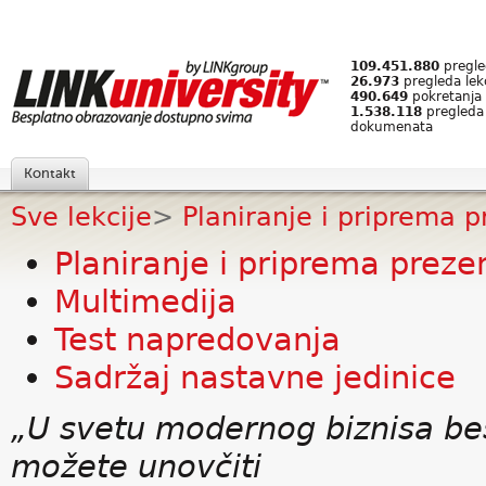
109.451.880
pregled
26.973
pregleda lek
490.649
pokretanja 
1.538.118
pregleda
dokumenata
Kontakt
Sve lekcije
>
Planiranje i priprema p
Planiranje i priprema preze
Multimedija
Test napredovanja
Sadržaj nastavne jedinice
„U svetu modernog biznisa bes
možete unovčiti