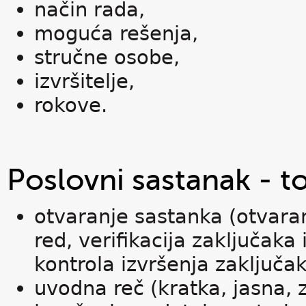
način rada,
moguća rešenja,
stručne osobe,
izvršitelje,
rokove.
Poslovni sastanak - t
otvaranje sastanka (otvara
red, verifikacija zaključaka
kontrola izvršenja zaključa
uvodna reč (kratka, jasna, z