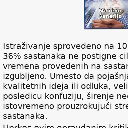
Istraživanje sprovedeno na 1
36% sastanaka ne postigne cilj
vremena provedenih na sastan
izgubljeno. Umesto da pojašnj
kvalitetnih ideja ili odluka, v
posledicu konfuziju, širenje n
istovremeno prouzrokujući stre
sastanaka.
Uprkos ovim opravdanim kriti