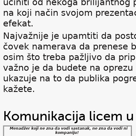
učiniti od nekoga brilijantnog 
na koji način svojom prezent
efekat.
Najvažnije je upamtiti da post
čovek namerava da prenese b
osim što treba pažljivo da pri
važno je da budete na oprezu i
ukazuje na to da publika pogr
kažete.
Komunikacija licem u 
Menadžer koji ne zna da vodi sastanak, ne zna da vodi ni
kompaniju!