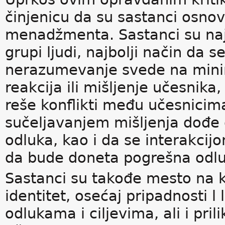
činjenicu da su sastanci osnov
menadžmenta. Sastanci su najb
grupi ljudi, najbolji način da s
nerazumevanje svede na minim
reakcija ili mišljenje učesnika,
reše konflikti među učesnicima
sučeljavanjem mišljenja dođe d
odluka, kao i da se interakci
da bude doneta pogrešna odlu
Sastanci su takođe mesto na ko
identitet, osećaj pripadnosti l
odlukama i ciljevima, ali i pri