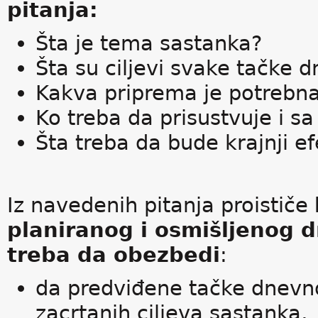
pitanja:
Šta je tema sastanka?
Šta su ciljevi svake tačke 
Kakva priprema je potrebn
Ko treba da prisustvuje i 
Šta treba da bude krajnji e
Iz navedenih pitanja proističe
planiranog i osmišljenog 
treba da obezbedi
:
da predviđene tačke dnevn
zacrtanih ciljeva sastanka,