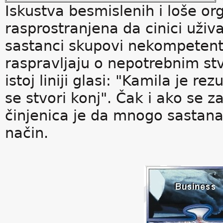
Iskustva besmislenih i loše or
rasprostranjena da cinici uživa
sastanci skupovi nekompetent
raspravljaju o nepotrebnim st
istoj liniji glasi: "Kamila je r
se stvori konj". Čak i ako se
činjenica je da mnogo sastana
način.