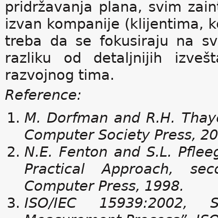
pridržavanja plana, svim zain
izvan kompanije (klijentima, k
treba da se fokusiraju na s
razliku od detaljnijih izve
razvojnog tima.
Reference:
M. Dorfman and R.H. Thaye
Computer Society Press, 20
N.E. Fenton and S.L. Pflee
Practical Approach, se
Computer Press, 1998.
ISO/IEC 15939:2002, S