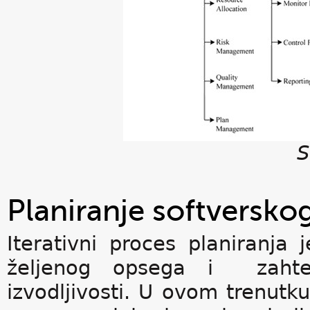
S
Planiranje softversko
Iterativni proces planiranja
željenog opsega i zahtev
izvodljivosti. U ovom trenutku