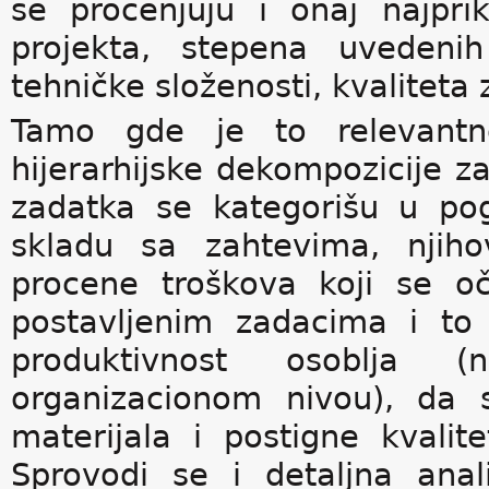
se procenjuju i onaj najpri
projekta, stepena uvedenih
tehničke složenosti, kvaliteta 
Tamo gde je to relevantno
hijerarhijske dekompozicije z
zadatka se kategorišu u pog
skladu sa zahtevima, njiho
procene troškova koji se oč
postavljenim zadacima i to
produktivnost osoblja 
organizacionom nivou), da 
materijala i postigne kvali
Sprovodi se i detaljna anali