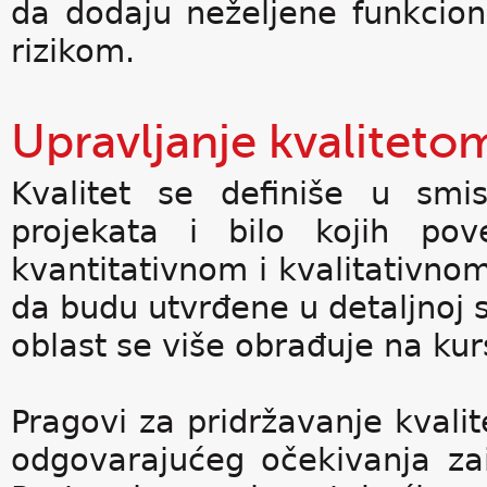
da dodaju neželjene funkciona
rizikom.
Upravljanje kvaliteto
Kvalitet se definiše u smis
projekata i bilo kojih pov
kvantitativnom i kvalitativnom
da budu utvrđene u detaljnoj s
oblast se više obrađuje na kur
Pragovi za pridržavanje kvalit
odgovarajućeg očekivanja zai