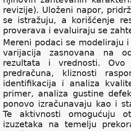
revizije). Uloženi napor, pridr
se istražuju, a korišćenje re
proverava i evaluiraju se zahte
Mereni podaci se modeliraju i 
varijacija zasnovana na od
rezultata i vrednosti. Ovo
predračuna, kliznosti rasp
identifikacija i analiza kva
primer, analiza gustine defeka
ponovo izračunavaju kao i sta
Te aktivnosti omogućuju otk
izuzetaka na temelju prekor