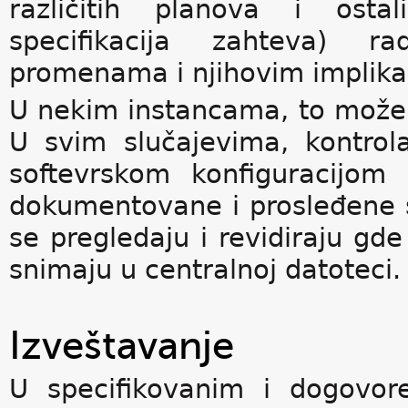
različitih planova i osta
specifikacija zahteva) ra
promenama i njihovim implika
U nekim instancama, to može v
U svim slučajevima, kontrol
softevrskom konfiguracijom
dokumentovane i prosleđene 
se pregledaju i revidiraju gde
snimaju u centralnoj datoteci.
Izveštavanje
U specifikovanim i dogovore