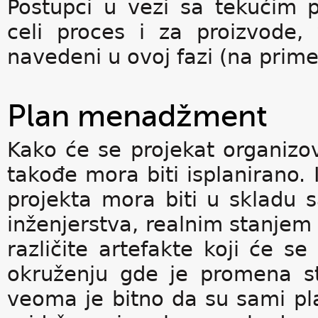
Postupci u vezi sa tekućim p
celi proces i za proizvode, v
navedeni u ovoj fazi (na primer
Plan menadžment
Kako će se projekat organizova
takođe mora biti isplanirano. 
projekta mora biti u skladu
inženjerstva, realnim stanjem 
različite artefakte koji će se
okruženju gde je promena st
veoma je bitno da su sami pl