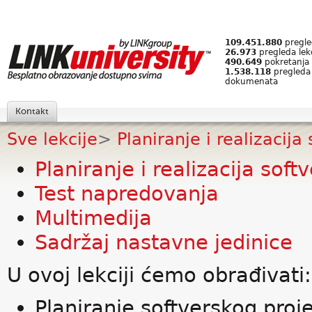
109.451.880
pregled
26.973
pregleda lek
490.649
pokretanja 
1.538.118
pregleda
dokumenata
Kontakt
Sve lekcije
>
Planiranje i realizacija
Planiranje i realizacija sof
Test napredovanja
Multimedija
Sadržaj nastavne jedinice
U ovoj lekciji ćemo obrađivati:
Planiranje softverskog proj