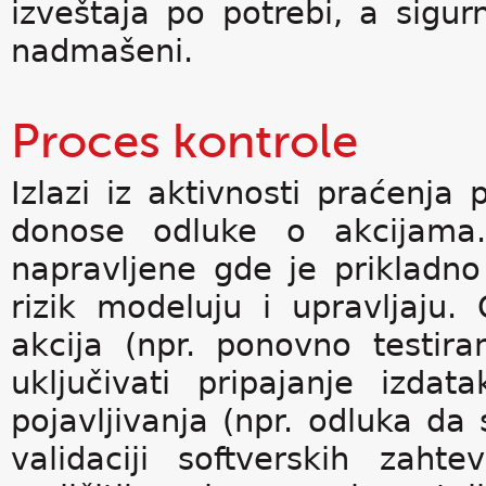
izveštaja po potrebi, a sigur
nadmašeni.
Proces kontrole
Izlazi iz aktivnosti praćenja
donose odluke o akcijama
napravljene gde je prikladno
rizik modeluju i upravljaju
akcija (npr. ponovno testir
uključivati pripajanje izda
pojavljivanja (npr. odluka da s
validaciji softverskih zaht