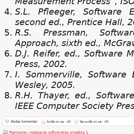
Measurement Process”, ISO
S.L. Pfleeger, Software 
second ed., Prentice Hall, 
R.S. Pressman, Softwar
Approach, sixth ed., McGraw
D.J. Reifer, ed., Softwar
Press, 2002.
I. Sommerville, Software 
Wesley, 2005.
R.H. Thayer, ed., Softwar
IEEE Computer Society Pres
Dodaj komentar
Sviđa mi se -
(0)
Ne sviđa mi se -
(0)
Planiranje i realizacija softverskog projekta 1