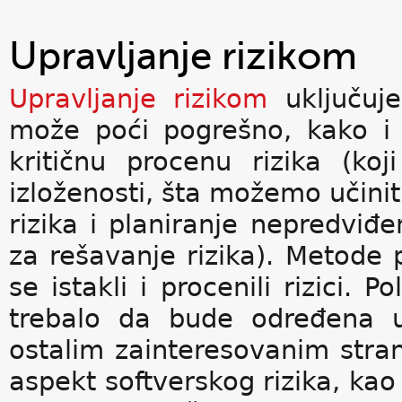
Upravljanje rizikom
Upravljanje rizikom
uključuje 
može poći pogrešno, kako i 
kritičnu procenu rizika (koj
izloženosti, šta možemo učinit
rizika i planiranje nepredviđen
za rešavanje rizika). Metode p
se istakli i procenili rizici. 
trebalo da bude određena 
ostalim zainteresovanim stra
aspekt softverskog rizika, kao 