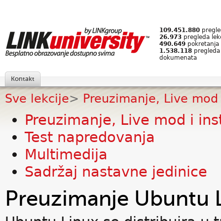
109.451.880
pregled
26.973
pregleda lek
490.649
pokretanja 
1.538.118
pregleda
dokumenata
Kontakt
Sve lekcije
>
Preuzimanje, Live mod i
Preuzimanje, Live mod i ins
Test napredovanja
Multimedija
Sadržaj nastavne jedinice
Preuzimanje Ubuntu 