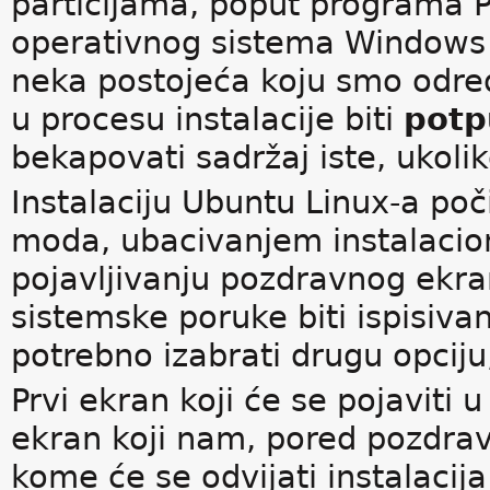
particijama, poput programa Pa
operativnog sistema Windows Vi
neka postojeća koju smo odredi
u procesu instalacije biti
potp
bekapovati sadržaj iste, ukolik
Instalaciju Ubuntu Linux-a poč
moda, ubacivanjem instalacio
pojavljivanju pozdravnog ekra
sistemske poruke biti ispisiva
potrebno izabrati drugu opciju,
Prvi ekran koji će se pojaviti 
ekran koji nam, pored pozdravn
kome će se odvijati instalacija