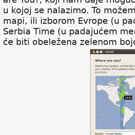
u kojoj se nalazimo. To možemo
mapi, ili izborom Evrope (u p
Serbia Time (u padajućem men
će biti obeležena zelenom bo