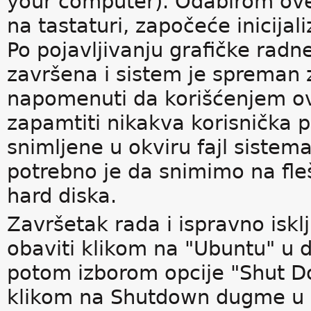
your computer). Odabirom ove 
na tastaturi, započeće inicija
Po pojavljivanju grafičke radne
završena i sistem je spreman 
napomenuti da korišćenjem o
zapamtiti nikakva korisnička 
snimljene u okviru fajl siste
potrebno je da snimimo na fleš
hard diska.
Završetak rada i ispravno is
obaviti klikom na "Ubuntu" u
potom izborom opcije "Shut Dow
klikom na Shutdown dugme u di