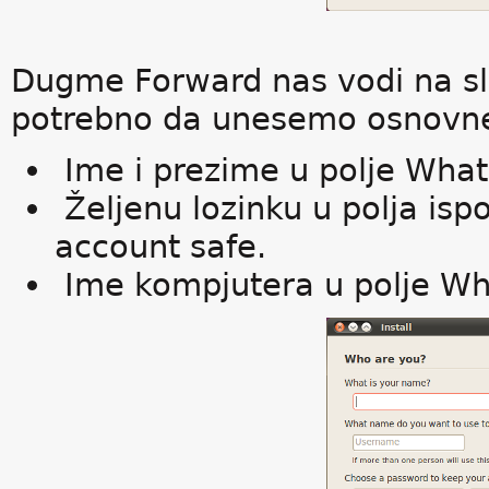
Dugme Forward nas vodi na sl
potrebno da unesemo osnovne
Ime i prezime u polje What
Željenu lozinku u polja is
account safe.
Ime kompjutera u polje Wha