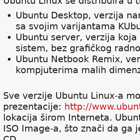
Ubuntu Linux se distribuira u tr
Ubuntu Desktop, verzija n
sa svojim varijantama KUb
Ubuntu server, verzija koja 
sistem, bez grafičkog radn
Ubuntu Netbook Remix, ver
kompjuterima malih dimenz
Sve verzije Ubuntu Linux-a mo
prezentacije:
http://www.ubun
lokacija širom Interneta. Ubun
ISO Image-a, što znači da ga 
CD.