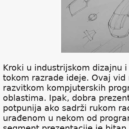
Kroki u industrijskom dizajnu 
tokom razrade ideje. Ovaj vid 
razvitkom kompjuterskih progr
oblastima. Ipak, dobra prezent
potpunija ako sadrži rukom r
urađenom u nekom od program
segment prezentacije je bitan