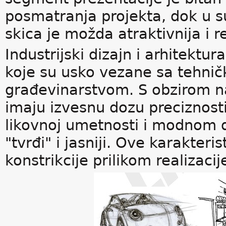
posmatranja projekta, dok u 
skica je možda atraktivnija i rea
Industrijski dizajn i arhitektu
koje su usko vezane sa tehni
građevinarstvom. S obzirom na
imaju izvesnu dozu preciznosti
likovnoj umetnosti i modnom d
"tvrđi" i jasniji. Ove karakteri
konstrikcije prilikom realizacij