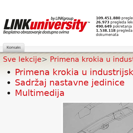
109.451.880
pregled
26.973
pregleda lek
490.649
pokretanja 
1.538.118
pregleda
dokumenata
Kontakt
Sve lekcije
>
Primena krokia u indust
Primena krokia u industrijsk
Sadržaj nastavne jedinice
Multimedija