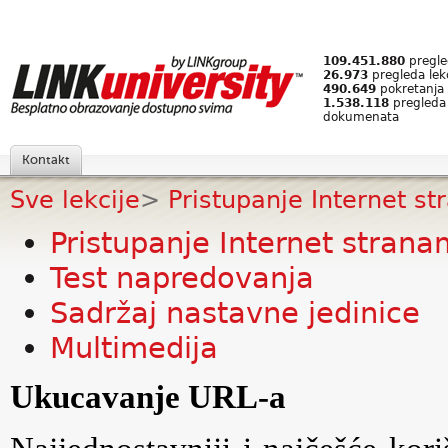
109.451.880
pregled
26.973
pregleda lek
490.649
pokretanja 
1.538.118
pregleda
dokumenata
Kontakt
Sve lekcije
>
Pristupanje Internet s
Pristupanje Internet stran
Test napredovanja
Sadržaj nastavne jedinice
Multimedija
Ukucavanje URL-a