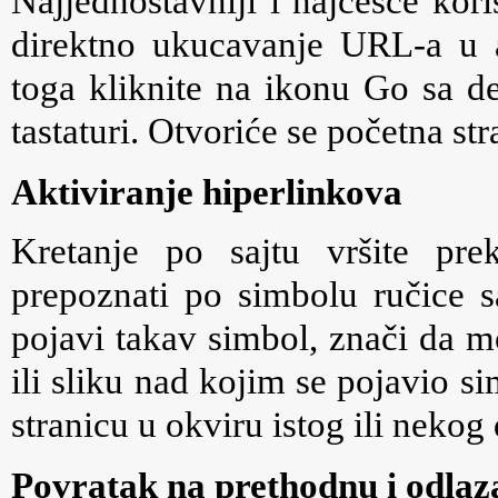
Najjednostavniji i najčešće kor
direktno ukucavanje URL-a u 
toga kliknite na ikonu Go sa des
tastaturi. Otvoriće se početna str
Aktiviranje hiperlinkova
Kretanje po sajtu vršite pre
prepoznati po simbolu ručice 
pojavi takav simbol, znači da m
ili sliku nad kojim se pojavio s
stranicu u okviru istog ili nekog
Povratak na prethodnu i odlaz