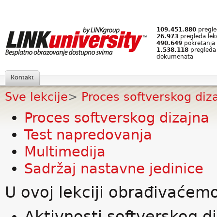
109.451.880
pregled
26.973
pregleda lek
490.649
pokretanja 
1.538.118
pregleda
dokumenata
Kontakt
Sve lekcije
>
Proces softverskog diz
Proces softverskog dizajna
Test napredovanja
Multimedija
Sadržaj nastavne jedinice
U ovoj lekciji obrađivaćem
Aktivnosti softverskog d