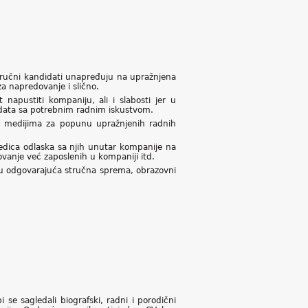
 stručni kandidati unapređuju na upražnjena
za napredovanje i slično.
apustiti kompaniju, ali i slabosti jer u
didata sa potrebnim radnim iskustvom.
medijima za popunu upražnjenih radnih
ledica odlaska sa njih unutar kompanije na
vanje već zaposlenih u kompaniji itd.
 su odgovarajuća stručna sprema, obrazovni
 se sagledali biografski, radni i porodični