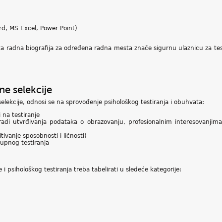
, MS Excel, Power Point)
 radna biografija za određena radna mesta znače sigurnu ulaznicu za testi
ne selekcije
 selekcije, odnosi se na sprovođenje psihološkog testiranja i obuhvata:
i na testiranje
adi utvrđivanja podataka o obrazovanju, profesionalnim interesovanjima
tivanje sposobnosti i ličnosti)
rupnog testiranja
i psihološkog testiranja treba tabelirati u sledeće kategorije: