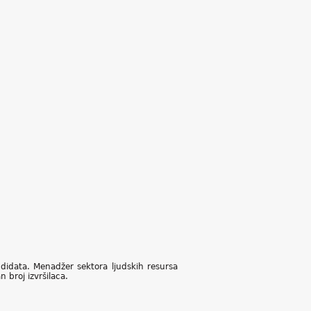
idata. Menadžer sektora ljudskih resursa
 broj izvršilaca.