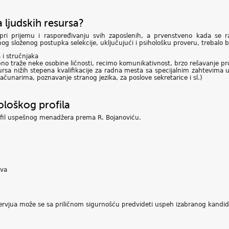
 ljudskih resursa?
e pri prijemu i raspoređivanju svih zaposlenih, a prvenstveno kada se 
g složenog postupka selekcije, uključujući i psihološku proveru, trebalo b
 i stručnjaka
o traže neke osobine ličnosti, recimo komunikativnost, brzo rešavanje pro
sursa nižih stepena kvalifikacije za radna mesta sa specijalnim zahtevima 
računarima, poznavanje stranog jezika, za poslove sekretarice i sl.)
loškog profila
ofil uspešnog menadžera prema R. Bojanoviću.
ova
tervjua može se sa priličnom sigurnošću predvideti uspeh izabranog kandid