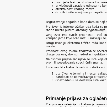
postojeće tražnje od strane konkur
privlačnosti zarade u odnosu na k
atraktivnosti radnog mesta
drugih činilaca koji mogu negativn
Regrutovanje pogodnih kandidata se najčeš
Prvi izvor je interno tržište rada kada se
radna mesta putem
internog oglašavanja
,
Ovaj izvor ima svojih prednosti – već s
kompanijama koje brzo rastu i razvijaju s
Drugi izvor je eksterno tržište rada kada
mesta.
Prednosti ovog izvora: zadržava se otvore
druge poslove, dok su nedostaci: gubitak 
Na osnovu prijava sačinjava se lista koja
profil ili posedovanje specifičnih znanja.
Lista kandata treba da sadrži podatke o 
Utvrđivanje termina i mesta realizac
Kandidati se obaveštavaju o testiran
Obezbeđenju se dostavlja lista kak
Primanje prijava za oglaše
Pre procesa selekcije potrebno je razmotri