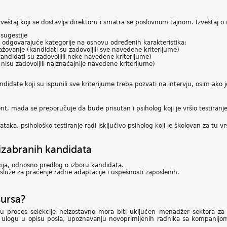
eštaj koji se dostavlja direktoru i smatra se poslovnom tajnom. Izveštaj o re
sugestije
 u odgovarajuće kategorije na osnovu određenih karakteristika:
žovanje (kandidati su zadovoljili sve navedene kriterijume)
andidati su zadovoljili neke navedene kriterijume)
nisu zadovoljili najznačajnije navedene kriterijume)
didate koji su ispunili sve kriterijume treba pozvati na intervju, osim ako je
, mada se preporučuje da bude prisutan i psiholog koji je vršio testiranje
taka, psihološko testiranje radi isključivo psiholog koji je školovan za tu vr
izabranih kandidata
ija, odnosno predlog o izboru kandidata.
u služe za praćenje radne adaptacije i uspešnosti zaposlenih.
sursa?
 proces selekcije neizostavno mora biti uključen menadžer sektora za 
 ulogu u opisu posla, upoznavanju novoprimljenih radnika sa kompanij