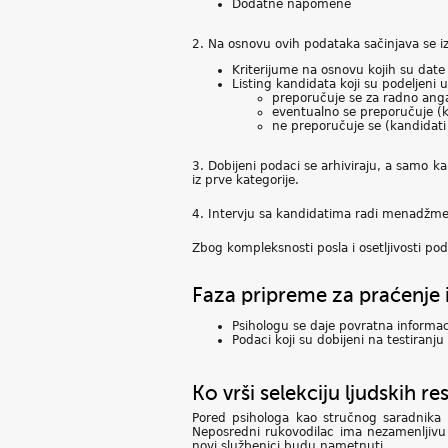
Dodatne napomene
2. Na osnovu ovih podataka sačinjava se izv
Kriterijume na osnovu kojih su date 
Listing kandidata koji su podeljeni
preporučuje se za radno anga
eventualno se preporučuje (k
ne preporučuje se (kandidati 
3. Dobijeni podaci se arhiviraju, a samo kan
iz prve kategorije.
4. Intervju sa kandidatima radi menadžment
Zbog kompleksnosti posla i osetljivosti poda
Faza pripreme za praćenje 
Psihologu se daje povratna informac
Podaci koji su dobijeni na testiranj
Ko vrši selekciju ljudskih re
Pored psihologa kao stručnog saradnika u
Neposredni rukovodilac ima nezamenljivu
novi službenici budu nametnuti.