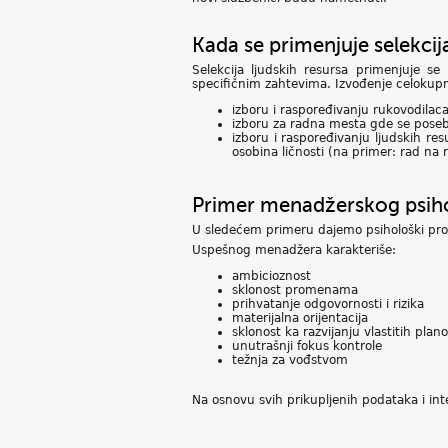
Kada se primenjuje selekcija
Selekcija ljudskih resursa primenjuje s
specifičnim zahtevima. Izvođenje celokupno
izboru i raspoređivanju rukovodilaca
izboru za radna mesta gde se posebn
izboru i raspoređivanju ljudskih re
osobina ličnosti (na primer: rad na 
Primer menadžerskog psiho
U sledećem primeru dajemo psihološki pr
Uspešnog menadžera karakteriše:
ambicioznost
sklonost promenama
prihvatanje odgovornosti i rizika
materijalna orijentacija
sklonost ka razvijanju vlastitih plan
unutrašnji fokus kontrole
težnja za vođstvom
Na osnovu svih prikupljenih podataka i in