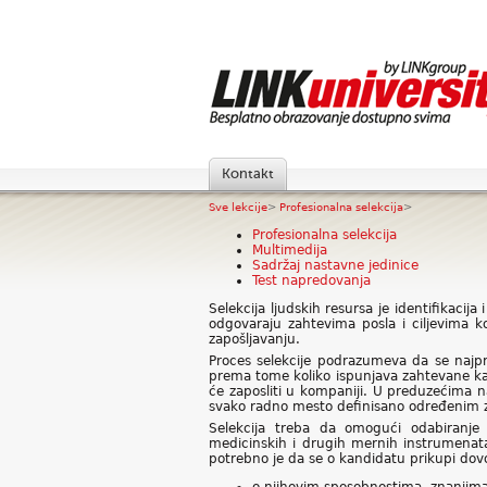
Kontakt
Sve lekcije
>
Profesionalna selekcija
>
Profesionalna selekcija
Multimedija
Sadržaj nastavne jedinice
Test napredovanja
Selekcija ljudskih resursa je identifikacij
odgovaraju zahtevima posla i ciljevima k
zapošljavanju.
Proces selekcije podrazumeva da se najpr
prema tome koliko ispunjava zahtevane kar
će zaposliti u kompaniji. U preduzećima n
svako radno mesto definisano određenim za
Selekcija treba da omogući odabiranje 
medicinskih i drugih mernih instrumenata
potrebno je da se o kandidatu prikupi dovo