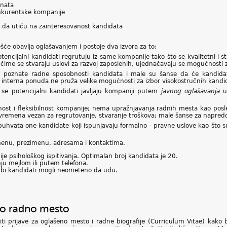
enata
onkurentske kompanije
o da utiču na zainteresovanost kandidata
će obavlja oglašavanjem i postoje dva izvora za to:
 potencijalni kandidati regrutuju iz same kompanije tako što se kvalitetni i
 čime se stvaraju uslovi za razvoj zaposlenih, ujednačavaju se mogućnosti 
u poznate radne sposobnosti kandidata i male su šanse da će kandidat n
e, interna ponuda ne pruža velike mogućnosti za izbor visokostručnih kan
 se potencijalni kandidati javljaju kompaniji putem
javnog oglašavanja
u 
nost i fleksibilnost kompanije; nema upražnjavanja radnih mesta kao pos
vremena vezan za regrutovanje, stvaranje troškova; male šanse za napredo
 obuhvata one kandidate koji ispunjavaju formalno - pravne uslove kao što
imenu, prezimenu, adresama i kontaktima.
ije psihološkog ispitivanja. Optimalan broj kandidata je 20.
ju mejlom ili putem telefona.
o bi kandidati mogli neometeno da uđu.
no radno mesto
ti prijave za oglašeno mesto i radne biografije (Curriculum Vitae) kako bi