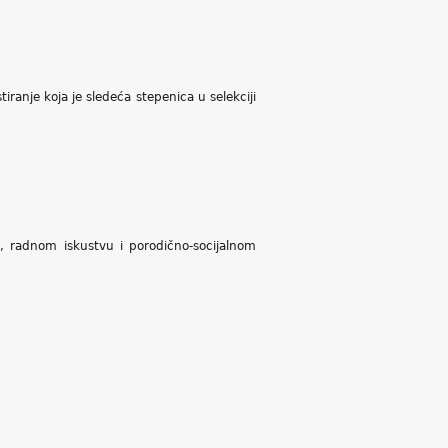
ranje koja je sledeća stepenica u selekciji
, radnom iskustvu i porodično-socijalnom