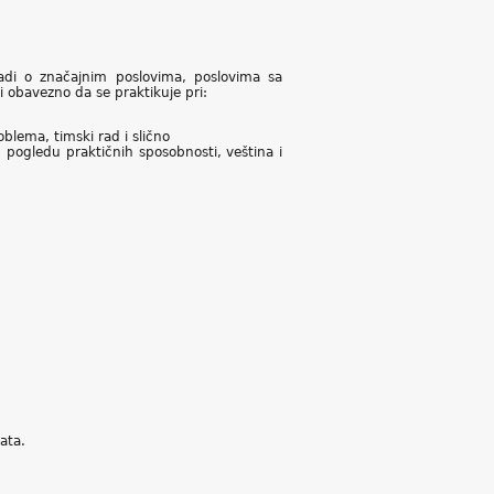
radi o značajnim poslovima, poslovima sa
i obavezno da se praktikuje pri:
blema, timski rad i slično
u pogledu praktičnih sposobnosti, veština i
ata.