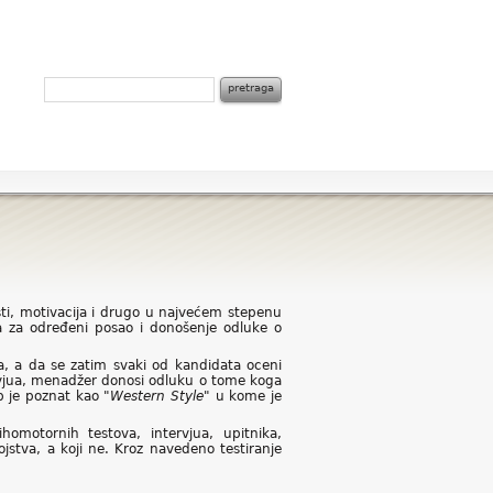
nosti, motivacija i drugo u najvećem stepenu
ta za određeni posao i donošenje odluke o
a, a da se zatim svaki od kandidata oceni
ervjua, menadžer donosi odluku o tome koga
up je poznat kao
"Western Style"
u kome je
omotornih testova, intervjua, upitnika,
stva, a koji ne. Kroz navedeno testiranje