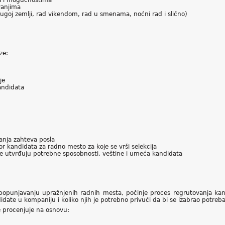
a i mogućnostima
vanjima
rugoj zemlji, rad vikendom, rad u smenama, noćni rad i slično)
ze:
je
andidata
vanja zahteva posla
bor kandidata za radno mesto za koje se vrši selekcija
e utvrđuju potrebne sposobnosti, veštine i umeća kandidata
opunjavanju upražnjenih radnih mesta, počinje proces regrutovanja kand
te u kompaniju i koliko njih je potrebno privući da bi se izabrao potreban
e procenjuje na osnovu: