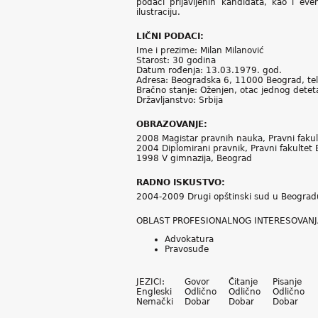
podaci prijavljenih kandidata, kao i eve
ilustraciju.
LIČNI PODACI:
Ime i prezime: Milan Milanović
Starost: 30 godina
Datum rođenja: 13.03.1979. god.
Adresa: Beogradska 6, 11000 Beograd, te
Bračno stanje: Oženjen, otac jednog detet
Državljanstvo: Srbija
OBRAZOVANJE:
2008 Magistar pravnih nauka, Pravni faku
2004 Diplomirani pravnik, Pravni fakultet
1998 V gimnazija, Beograd
RADNO ISKUSTVO:
2004-2009 Drugi opštinski sud u Beograd
OBLAST PROFESIONALNOG INTERESOVANJ
Advokatura
Pravosuđe
JEZICI:
Govor
Čitanje
Pisanje
Engleski
Odlično
Odlično
Odlično
Nemački
Dobar
Dobar
Dobar