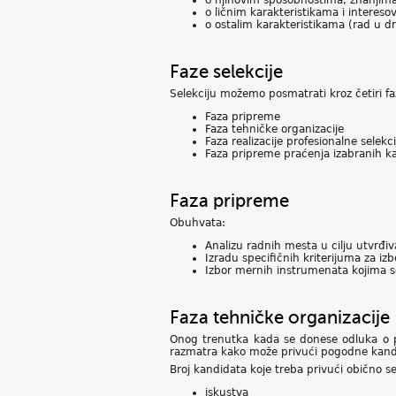
o njihovim sposobnostima, znanjim
o ličnim karakteristikama i intereso
o ostalim karakteristikama (rad u d
Faze selekcije
Selekciju možemo posmatrati kroz četiri fa
Faza pripreme
Faza tehničke organizacije
Faza realizacije profesionalne selekci
Faza pripreme praćenja izabranih k
Faza pripreme
Obuhvata:
Analizu radnih mesta u cilju utvrđi
Izradu specifičnih kriterijuma za iz
Izbor mernih instrumenata kojima s
Faza tehničke organizacije
Onog trenutka kada se donese odluka o p
razmatra kako može privući pogodne kandida
Broj kandidata koje treba privući obično s
iskustva