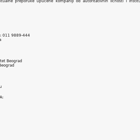
ntualne preporuke upućene kompaniji od autoritativnih ličnosti i inst
l: 011 9889-444
a
ltet Beograd
 Beograd
u
A: