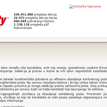
109.451.880
pregleda lekcija
26.973
pregleda lekcija danas
490.649
pokretanja testova
1.538.118
pregleda pdf
dokumenata
a i izbor između više kandidata, onih čija znanja, sposobnosti, osobine lič
ompanije. Selekcija je proces u kome se vrši izbor raspoloživih kandida
e odrede karakteristike potrebne za efikasno obavljanje konkretnog posl
akteristike posla. Na osnovu rezultata testova i ličnog utiska tokom int
a Zapadu prisutna je stroga selekcija prema zahtevima posla. Ovaj prist
htevima po osnovu kojih se traže kandidati koji ispunjavaju te zahteve.
najpogodnijih izvršilaca za obavljanje određenog posla. Primenom psih
, utvrđuje se koji od kandidata za neki posao poseduje odgovarajuća svoj
ljno informacija: