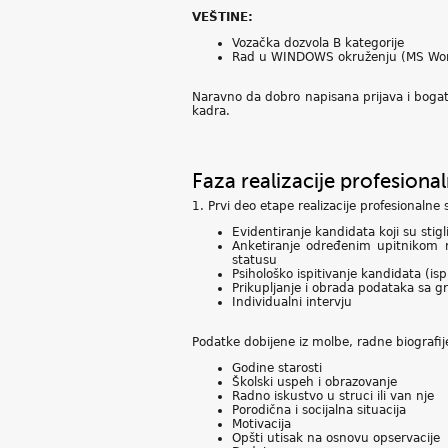
VEŠTINE:
Vozačka dozvola B kategorije
Rad u WINDOWS okruženju (MS Word
Naravno da dobro napisana prijava i bogata
kadra.
Faza realizacije profesional
1. Prvi deo etape realizacije profesionalne
Evidentiranje kandidata koji su stigl
Anketiranje određenim upitnikom r
statusu
Psihološko ispitivanje kandidata (ispi
Prikupljanje i obrada podataka sa g
Individualni intervju
Podatke dobijene iz molbe, radne biografije 
Godine starosti
Školski uspeh i obrazovanje
Radno iskustvo u struci ili van nje
Porodična i socijalna situacija
Motivacija
Opšti utisak na osnovu opservacije