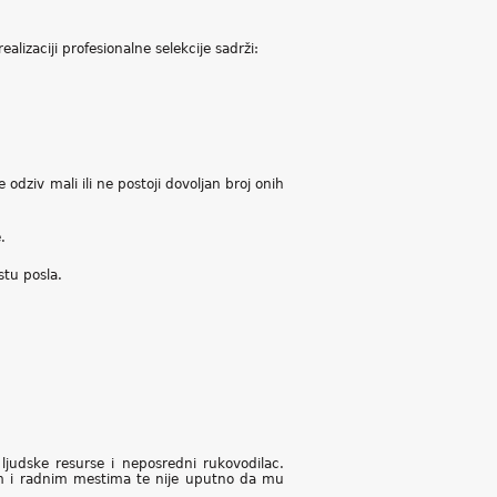
alizaciji profesionalne selekcije sadrži:
 odziv mali ili ne postoji dovoljan broj onih
.
stu posla.
ljudske resurse i neposredni rukovodilac.
om i radnim mestima te nije uputno da mu