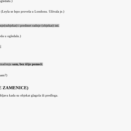
gledalu.)
(Leyla se lepo provela u Londonu. Uživala je.)
je(subjekat) i predmet radnje (objekat) isti.
eda u ogledalu.)
.
 značenju
sam, bez ičije pomoći
.
 sam?)
E ZAMENICE)
bljava kada su objekat glagola ili predloga.