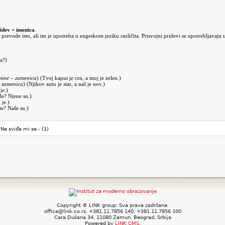
ridev + imenica
.
k prevode isto, ali im je upotreba u engeskom jeziku različita. Prisvojni pridevi se upotrebljavaj
ja?)
 mine – zamenica
) (Tvoj kaput je crn, a moj je zelen.)
 – zamenica
) (Njihov auto je star, a naš je nov.)
je.)
le? Njene su.)
 je.)
te? Naše su.)
Ne sviđa mi se -
(1)
Copyright © LINK group. Sva prava zadržana.
office@link.co.rs, +381.11.7856 140, +381.11.7856 100
Cara Dušana 34, 11080 Zemun, Beograd, Srbija
Powered by
LINK CMS.