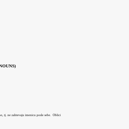
ONOUNS)
no, tj. ne zahtevaju imenicu posle sebe.
Oblici