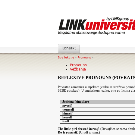
Kontakt
Sve lekcije
>
Pronouns
>
Pronouns
Vežbanja
REFLEXIVE PRONOUNS (POVRAT
Povratna zamenica u srpskom jeziku se izražava pomoću: 
SEBE posekao). U engleskom jeziku, one po licima gla
Jednina (singular)
myself
yourself
himself
herself
itself
The little girl dressed
herself
.
(Devojčica se sama obuk
Do it
yourself
.
(Uradi to sam.)