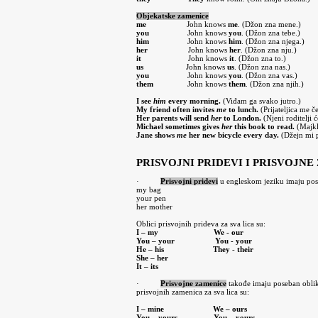
Objekatske zamenice
me
John knows
me
. (Džon zna mene.)
you
John knows
you
. (Džon zna tebe.)
him
John knows
him
. (Džon zna njega.)
her
John knows
her
. (Džon zna nju.)
it
John knows
it
. (Džon zna to.)
us
John knows
us
. (Džon zna nas.)
you
John knows
you
. (Džon zna vas.)
them
John knows
them
. (Džon zna njih.)
I see
him
every morning.
(Viđam ga svako jutro.)
My friend often invites
me
to lunch.
(Prijateljica me č
Her parents will send
her
to London.
(Njeni roditelji 
Michael sometimes gives
her
this book to read.
(Majkl
Jane shows
me
her new bicycle every day.
(Džejn mi p
PRISVOJNI PRIDEVI I PRISVOJNE
·
Prisvojni pridevi
u engleskom je
ziku imaju pos
my bag
your pen
her mother
Oblici prisvojnih prideva za sva lica su:
I
–
my
We -
our
You –
your
You -
your
He –
his
They
-
their
She –
her
It –
its
·
Prisvojne zamenice
takođe imaju poseban oblik z
prisvojnih zamenica za sva lica su:
I –
mine
We –
ours
You – yours
You –
yours