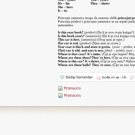
He –
his
They –
theirs
She –
hers
It –
its
Prisvojni zamenice mogu da zemene oblik
prisvojni p
Prisvojni pridevi i prisvojne zamenice se na srpski jezi
samostalno.
Is this
your
book?
(
pridev
) (Da li je ovo tvoja knjiga?)
Is this book
yours
?
(
zamenica
) (Da li je ova knjiga tvo
This car is
hers
.
(
zamenica
) (Ovaj auto je njen.)
Her
car is red.
(
pridev
) (Njen auto je crven.)
Your
coat is black and
mine
is green.
(
your – pridev,
Their
car is old, and
ours
is new.
(
their – pridev, ours
Whose is that coat? It`s mine.
(Čiji je ono kaput? Moj 
Whose are these shoes?They`re hers.
(Čije su ove cipe
Whose is this car? It`s theirs.
(Čiji je ovo auto? Njihov
Whose are those balls? They`re ours.
(Čije su ono lop
Dodaj komentar
Sviđa mi se -
(4)
Pronouns
Pronouns