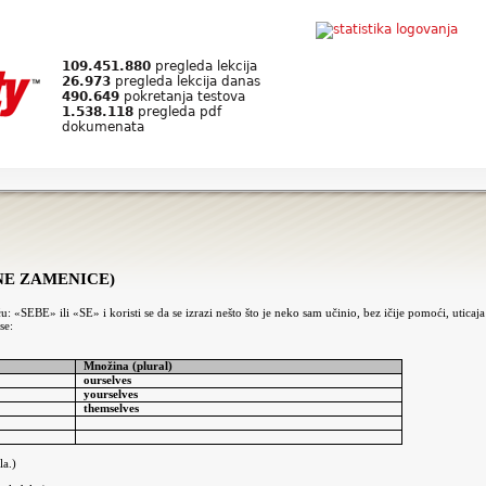
109.451.880
pregleda lekcija
26.973
pregleda lekcija danas
490.649
pokretanja testova
1.538.118
pregleda pdf
dokumenata
NE ZAMENICE)
«SEBE» ili «SE» i koristi se da se izrazi nešto što je neko sam učinio, bez ičije pomoći, uticaja
se:
Množina (plural)
ourselves
yourselves
themselves
la.)