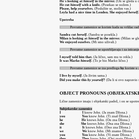
He`s looking at
himself
in the mirror.
(On se gleda u o
He cut
himself
with a knife.
(Posekao se nožem.)
Please, help
yourselves
.
(Poslužite se, molim vas.)
Leyla had a nice time in London. She enjoyed
herself
.
Upotreba
·
Povratne zamenice se koriste kada su vršilac radn
Sandra cut
herself
.
(Sandra se posekla.)
Milan is looking at
himself
in the mirror.
(Milan se gl
We enjoyed
ouselves
.
(Mi smo uživali.)
·
Povratne zamenice se upotrbljavaju i za isticanje
I
myself
told him that.
(Ja lično, sam mu to rekla.)
It was Marko
himself
.
(To je bio Marko lično.)
·
Povratne zamenice se iza predloga
by
koriste u
I live
by myself
.
(Ja živim sama.)
Did you make this
by yourself
?
(Da li si ovo napravio
OBJECT PRONOUNS (OBJEKATSK
Lične zamenice imaju i objekatski padež, i on se upotre
Subjekatske zamenice
I
I
know John. (Ja znam Džona.)
you
You
know John. (Ti znaš Džona.)
he
He
knows John. (On zna Džona.)
she
She
knows John. (Ona zna Džona.)
it
It
knows John. (Ono zna Džona.)
we
We
know John. (Mi znamo Džona.)
you
You
know John. (Vi znate Džona.)
they
They
know John. (Oni znaju Džona.)