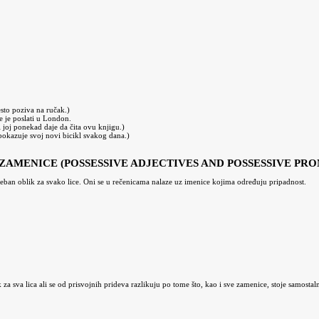
esto poziva na ručak.)
će je poslati u London.
 joj ponekad daje da čita ovu knjigu.)
okazuje svoj novi bicikl svakog dana.)
 ZAMENICE (POSSESSIVE ADJECTIVES AND POSSESSIVE PR
eban oblik za svako lice. Oni se u rečenicama nalaze uz imenice kojima određuju pripadnost.
a sva lica ali se od prisvojnih prideva razlikuju po tome što, kao i sve zamenice, stoje samostal