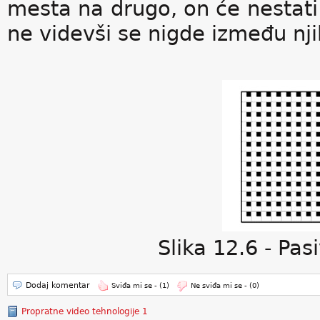
mesta na drugo, on će nestati s
ne videvši se nigde između nji
Slika 12.6 - Pa
Dodaj komentar
Sviđa mi se -
(1)
Ne sviđa mi se -
(0)
Propratne video tehnologije 1