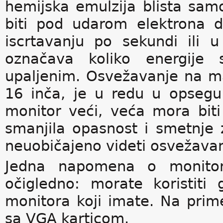
hemijska emulzija blista sam
biti pod udarom elektrona d
iscrtavanju po sekundi ili 
označava koliko energije 
upaljenim. Osvežavanje na m
16 inča, je u redu u opseg
monitor veći, veća mora biti
smanjila opasnost i smetnje z
neuobičajeno videti osvežavanj
Jedna napomena o monitori
očigledno: morate koristiti 
monitora koji imate. Na prim
sa VGA karticom.