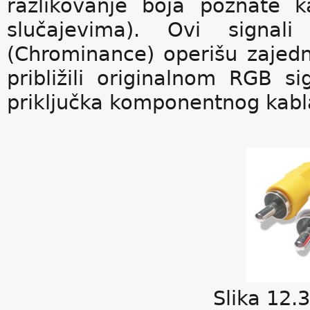
razlikovanje boja poznate 
slučajevima). Ovi signal
(Chrominance) operišu zajedn
približili originalnom RGB si
priključka komponentnog kabl
Slika 12.3