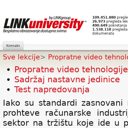
109.451.880
pregled
26.973
pregleda lek
490.649
pokretanja 
1.538.118
pregleda
dokumenata
Kontakt
Sve lekcije
>
Propratne video tehnol
Propratne video tehnologije
Sadržaj nastavne jedinice
Test napredovanja
Iako su standardi zasnovani
prohteve računarske indust
sektor na tržištu koje ide u 