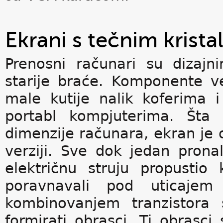
Ekrani s tečnim krista
Prenosni računari su dizajn
starije braće. Komponente ve
male kutije nalik koferima
portabl kompjuterima. Šta 
dimenzije računara, ekran je o
verziji. Sve dok jedan prona
električnu struju propustio k
poravnavali pod uticajem
kombinovanjem tranzistora
formirati obrasci. Ti obrasci 