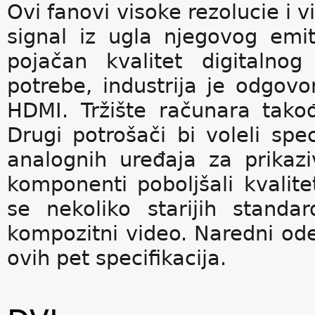
Ovi fanovi visoke rezolucie i
signal iz ugla njegovog emit
pojačan kvalitet digitalnog
potrebe, industrija je odgovo
HDMI. Tržište računara takođ
Drugi potrošači bi voleli sp
analognih uređaja za prikazi
komponenti poboljšali kvalit
se nekoliko starijih standa
kompozitni video. Naredni odel
ovih pet specifikacija.