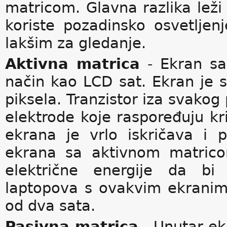
matricom. Glavna razlika leži 
koriste pozadinsko osvetljen
lakšim za gledanje.
Aktivna matrica
- Ekran sa
način kao LCD sat. Ekran je 
piksela. Tranzistor iza svakog 
elektrode koje raspoređuju kri
ekrana je vrlo iskričava i 
ekrana sa aktivnom matricom
električne energije da bi 
laptopova s ovakvim ekranim
od dva sata.
Pasivna matrica
- Unutar ek