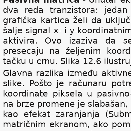
dva reda tranzistora: jeda
grafička kartica želi da uključ
šalje signal x- i y-koordinatni
aktivira. Ovo izaziva da s
presecaju na željenim koord
tačku u crnu. Slika 12.6 ilustr
Glavna razlika između aktivne
slike. Pošto je računaru potr
koordinate piksela u pasivn
na brze promene je slabašan, i
kao efekat zaranjanja (Subm
matričnim ekranom, ako pome