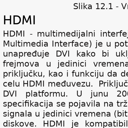
Slika 12.1 - 
HDMI
HDMI - multimedijalni interfej
Multimedia Interface) je u pot
unapređuje DVI kako bi uklj
frejmova u jedinici vremen
priključku, kao i funkciju da d
celu HDMI međuvezu. Priključak 
DVI platformu. U junu 200
specifikacija se pojavila na tr
signala u jedinici vremena (bi
diskove. HDMI je kompatibi