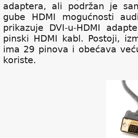
adaptera, ali podržan je sa
gube HDMI mogućnosti audia
prikazuje DVI-u-HDMI adapte
pinski HDMI kabl. Postoji, izm
ima 29 pinova i obećava već
koriste.