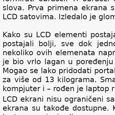
slova. Prva primena ekrana s 
LCD satovima. Izledalo je gloma
Kako su LCD elementi postajal
postajali bolji, sve dok je
nekoliko ovih elemenata napr
je bio vrlo lagan u poređenju 
Mogao se lako pridodati port
za više od 13 kilograma. Sm
kompjuter i – rođen je laptop 
LCD ekrani nisu ograničeni s
ekrana su takođe dostupne. Ko