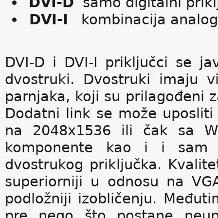
DVI-D
samo digitalni prikl
DVI-I
kombinacija analogno
DVI-D i DVI-I priključci se ja
dvostruki. Dvostruki imaju v
parnjaka, koji su prilagođeni z
Dodatni link se može uposlit
na 2048x1536 ili čak sa 
komponente kao i i sam 
dvostrukog priključka. Kvalite
superiorniji u odnosu na VGA,
podložniji izobličenju. Međuti
pre nego što postane neupot