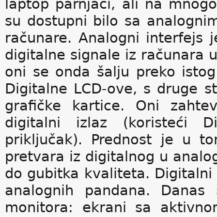
laptop parnjaci, ali na mnog
su dostupni bilo sa analognim 
računare. Analogni interfejs j
digitalne signale iz računara 
oni se onda šalju preko istog
Digitalne LCD-ove, s druge st
grafičke kartice. Oni zahte
digitalni izlaz (koristeći D
priključak). Prednost je u 
pretvara iz digitalnog u analo
do gubitka kvaliteta. Digitalni
analognih pandana. Danas 
monitora: ekrani sa aktivn