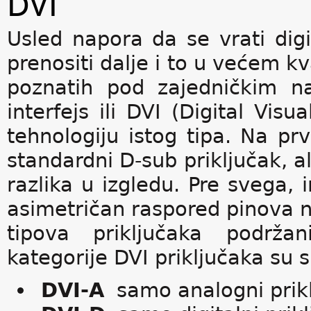
DVI
Usled napora da se vrati dig
prenositi dalje i to u većem kv
poznatih pod zajedničkim naz
interfejs ili DVI (Digital Visu
tehnologiju istog tipa. Na prv
standardni D-sub priključak, al
razlika u izgledu. Pre svega, 
asimetričan raspored pinova na
tipova priključaka podrža
kategorije DVI priključaka su 
DVI-A
samo analogni prik