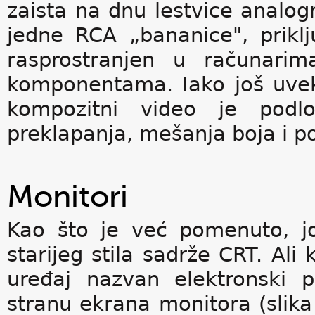
zaista na dnu lestvice analog
jedne RCA „bananice", prik
rasprostranjen u računarim
komponentama. Iako još uvek 
kompozitni video je podlo
preklapanja, mešanja boja i p
Monitori
Kao što je već pomenuto, j
starijeg stila sadrže CRT. Ali
uređaj nazvan elektronski pi
stranu ekrana monitora (slika