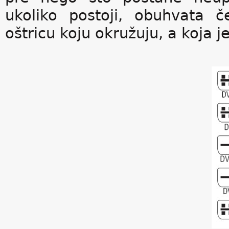
ukoliko postoji, obuhvata č
oštricu koju okružuju, a koja j