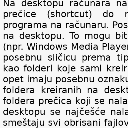
Na desktopu rаčunara nal
prečice (shortcut) do n
programa na računaru. Posto
na desktopu. To mogu bit
(npr. Windows Media Player,
posebnu sličicu prema tip
kao folderi koje sami kre
opet imaju posebnu oznaku.
foldera kreiranih na desk
foldera prečica koji se n
desktopu se najčešće nala
smeštaju svi obrisani fajlov