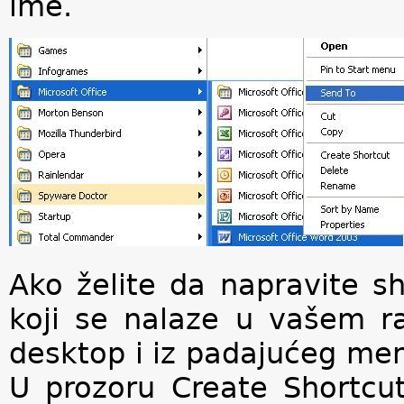
ime.
Ako želite da napravite sho
koji se nalaze u vašem ra
desktop i iz padajućeg men
U prozoru Create Shortcut