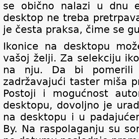
se obično nalazi u dnu 
desktop ne treba pretrpava
je česta praksa, čime se gu
Ikonice na desktopu može
vašoj želji. Za selekciju i
na nju. Da bi pomerili
zadržavajući taster miša p
Postoji i mogućnost auto
desktopu, dovoljno je urad
na desktopu i u padajućem
By. Na raspolaganju su sort