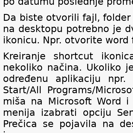
po datumu poslednje prom
Da biste otvorili fajl, folde
na desktopu potrebno je dv
ikonicu. Npr. otvorite word 
Kreiranje shortcut ikon
nekoliko načina. Ukoliko j
određenu aplikaciju npr.
Start/All Programs/Microso
miša na Microsoft Word i u
menija izabrati opciju Se
Prečica se pojavila na de