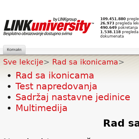
109.451.880
pregled
26.973
pregleda lek
490.649
pokretanja 
1.538.118
pregleda
dokumenata
Kontakt
Sve lekcije
>
Rad sa ikonicama
>
Rad sa ikonicama
Test napredovanja
Sadržaj nastavne jedinice
Multimedija
Rad s