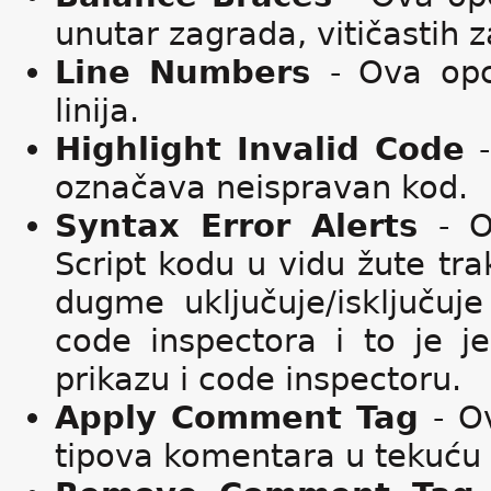
unutar zagrada, vitičastih 
Line Numbers
- Ova opci
linija.
Highlight Invalid Code
označava neispravan kod.
Syntax Error Alerts
- O
Script kodu u vidu žute t
dugme uključuje/isključuj
code inspectora i to je j
prikazu i code inspectoru.
Apply Comment Tag
- O
tipova komentara u tekuću lin