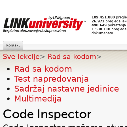
109.451.880
pregled
26.973
pregleda lek
490.649
pokretanja 
1.538.118
pregleda
dokumenata
Kontakt
Sve lekcije
>
Rad sa kodom
>
Rad sa kodom
Test napredovanja
Sadržaj nastavne jedinice
Multimedija
Code Inspector