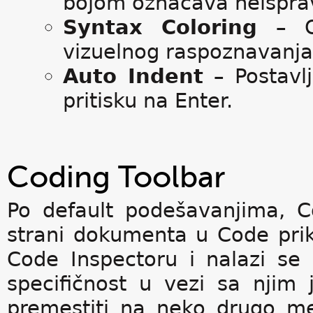
bojom označava neispra
Syntax Coloring
– O
vizuelnog raspoznavanja
Auto Indent
– Postav
pritisku na Enter.
Coding Toolbar
Po default podešavanjima, C
strani dokumenta u Code prik
Code Inspectoru i nalazi se 
specifičnost u vezi sa njim
premestiti na neko drugo mes