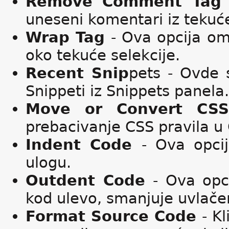
Remove Comment Ta
uneseni komentari iz tekuće l
Wrap Tag
- Ova opcija o
oko tekuće selekcije.
Recent Snip
pets - Ovde s
Snippeti iz Snippets panela.
Move or Convert C
prebacivanje CSS pravila u 
Indent Code
- Ova opci
ulogu.
Outdent Code
- Ova opc
kod ulevo, smanjuje uvlačen
Format Source Code
- K