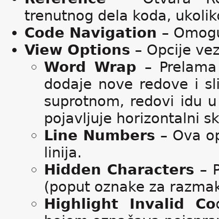
trenutnog dela koda, ukoli
Code Navigation
– Omogu
View Options
– Opcije ve
Word Wrap
– Prelama
dodaje nove redove i sl
suprotnom, redovi idu u 
pojavljuje horizontalni sk
Line Numbers
– Ova op
linija.
Hidden Characters
– 
(poput oznake za razmak,
Highlight Invalid Co