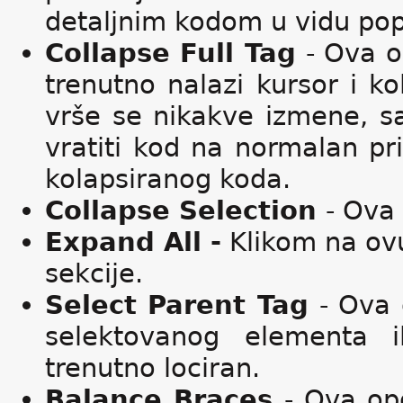
detaljnim kodom u vidu pop
Collapse Full Tag
- Ova o
trenutno nalazi kursor i k
vrše se nikakve izmene, 
vratiti kod na normalan pr
kolapsiranog koda.
Collapse Selection
- Ova 
Expand All -
Klikom na ovu
sekcije.
Select Parent Tag
- Ova 
selektovanog elementa 
trenutno lociran.
Balance Braces
- Ova opc