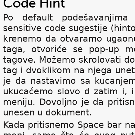
Code Hint
Po default podešavanjima 
sensitive code sugestije (hin
krenemo da otvaramo ugaonu
taga, otvoriće se pop-up m
tagove. Možemo skrolovati do
tag i dvoklikom na njega une
je da nastavimo sa kucanjem
ukucaćemo slovo d zatim i, 
meniju. Dovoljno je da pritisn
unesen u dokument.
Kada pritisnemo Space bar na 