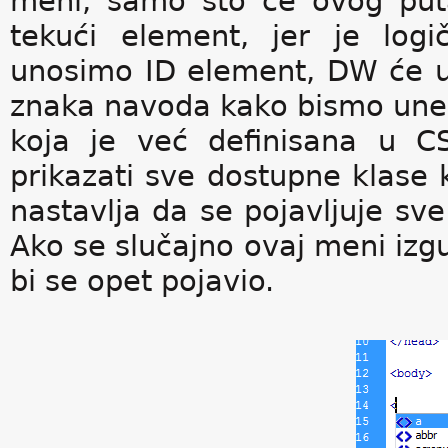
meni, samo što će ovog puta
tekući element, jer je log
unosimo ID element, DW će un
znaka navoda kako bismo unel
koja je već definisana u C
prikazati sve dostupne klase
nastavlja da se pojavljuje s
Ako se slučajno ovaj meni izg
bi se opet pojavio.