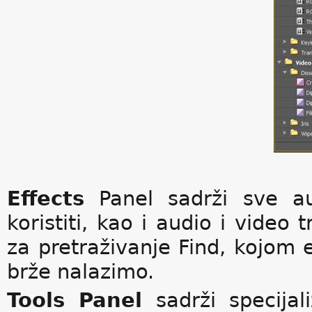
Effects
Panel sadrži sve a
koristiti, kao i audio i video t
za pretraživanje Find, kojom e
brže nalazimo.
Tools Panel
sadrži specijal