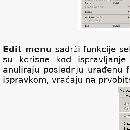
Edit menu
sadrži funkcije se
su korisne kod ispravljanj
anuliraju poslednju urađenu fu
ispravkom, vraćaju na prvobit