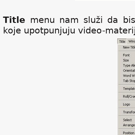
Title
menu nam služi da bismo
koje upotpunjuju video-materij