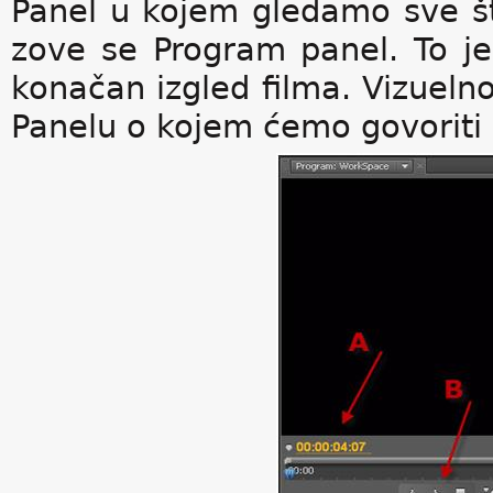
Panel u kojem gledamo sve št
zove se Program panel. To j
konačan izgled filma. Vizuelno
Panelu o kojem ćemo govoriti u