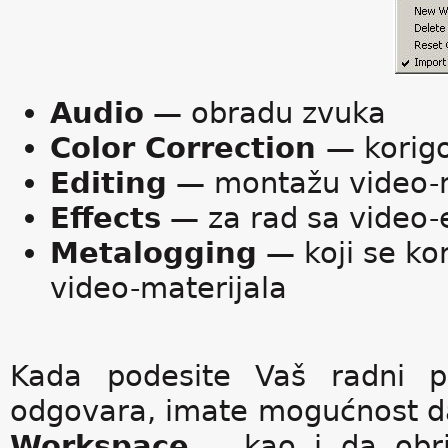
Audio
— obradu zvuka
Color Correction
— korigo
Editing
— montažu video-m
Effects
— za rad sa video-
Metalogging
— koji se kor
video-materijala
Kada podesite Vaš radni p
odgovara, imate mogućnost d
Workspace
..., kao i da obr