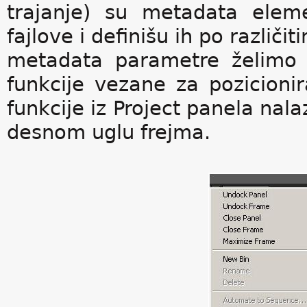
trajanje) su metadata eleme
fajlove i definišu ih po različ
metadata parametre želimo 
funkcije vezane za pozicioni
funkcije iz Project panela na
desnom uglu frejma.