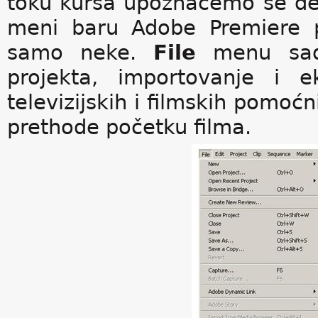
toku kursa upoznaćemo se det
meni baru Adobe Premiere 
samo neke.
File
menu sadr
projekta, importovanje i ek
televizijskih i filmskih pomoćn
prethode početku filma.