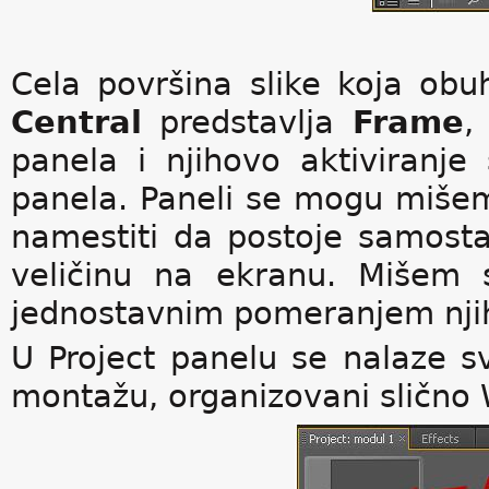
Cela površina slike koja ob
Central
predstavlja
Frame
,
panela i njihovo aktiviranje
panela. Paneli se mogu mišem 
namestiti da postoje samostal
veličinu na ekranu. Mišem 
jednostavnim pomeranjem njih
U Project panelu se nalaze s
montažu, organizovani slično 