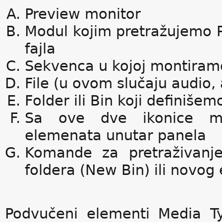
Preview monitor
Modul kojim pretražujemo 
fajla
Sekvenca u kojoj montiram
File (u ovom slučaju audio, a
Folder ili Bin koji definiše
Sa ove dve ikonice mož
elemenata unutar panela
Komande za pretraživanje
foldera (New Bin) ili novo
Podvučeni elementi Media Ty