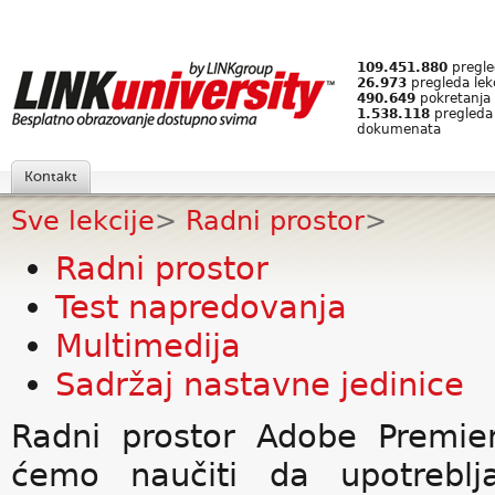
109.451.880
pregled
26.973
pregleda lek
490.649
pokretanja 
1.538.118
pregleda
dokumenata
Kontakt
Sve lekcije
>
Radni prostor
>
Radni prostor
Test napredovanja
Multimedija
Sadržaj nastavne jedinice
Radni prostor Adobe Premie
ćemo naučiti da upotrebl