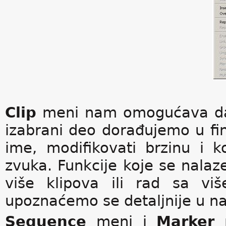
Clip
meni nam omogućava da s
izabrani deo dorađujemo u f
ime, modifikovati brzinu i k
zvuka. Funkcije koje se nalaze
više klipova ili rad sa vi
upoznaćemo se detaljnije u n
Sequence
meni i
Marker
m