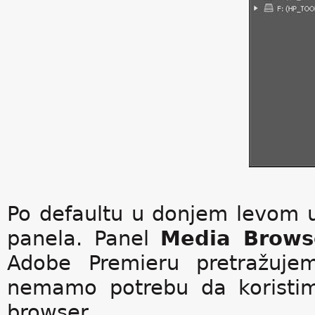
Po defaultu u donjem levom ug
panela. Panel
Media Brow
Adobe Premieru pretražuje
nemamo potrebu da koristim
browser.