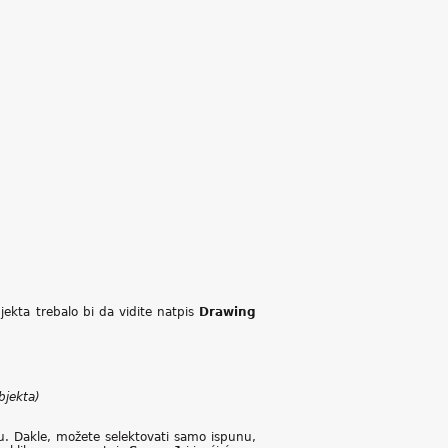
ekta trebalo bi da vidite natpis
Drawing
bjekta)
. Dakle, možete selektovati samo ispunu,