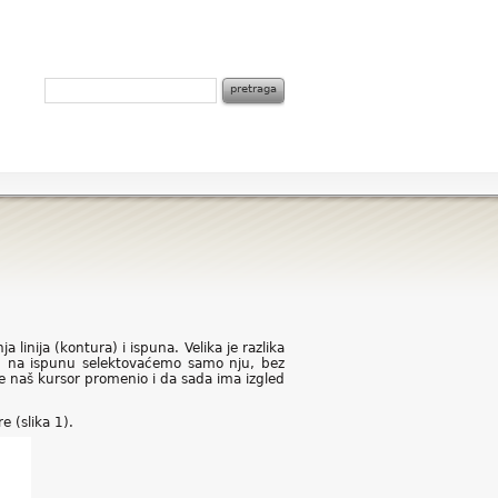
inija (kontura) i ispuna. Velika je razlika
m na ispunu selektovaćemo samo nju, bez
 se naš kursor promenio i da sada ima izgled
 (slika 1).