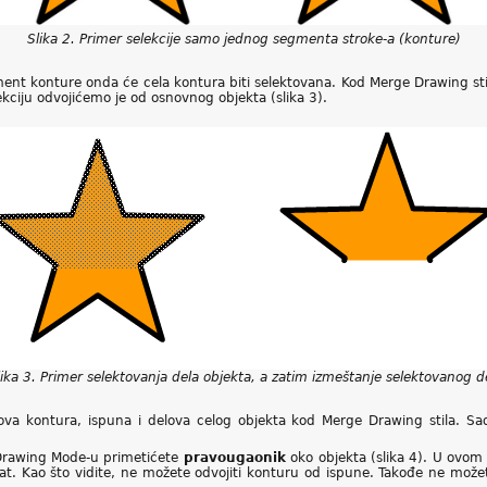
Slika 2. Primer selekcije samo jednog segmenta stroke-a (konture)
ent konture onda će cela kontura biti selektovana. Kod Merge Drawing stil
kciju odvojićemo je od osnovnog objekta (slika 3).
ika 3. Primer selektovanja dela objekta, a zatim izmeštanje selektovanog d
ova kontura, ispuna i delova celog objekta kod Merge Drawing stila. Sad
 Drawing Mode-u primetićete
pravougaonik
oko objekta (slika 4). U ovom s
ekat. Kao što vidite, ne možete odvojiti konturu od ispune. Takođe ne možet