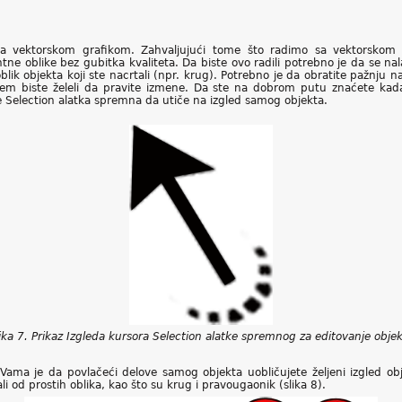
a vektorskom grafikom. Zahvaljujući tome što radimo sa vektorskom
ne oblike bez gubitka kvaliteta. Da biste ovo radili potrebno je da se 
lik objekta koji ste nacrtali (npr. krug). Potrebno je da obratite pažnju na
jem biste želeli da pravite izmene. Da ste na dobrom putu znaćete kada
 je Selection alatka spremna da utiče na izgled samog objekta.
ika 7. Prikaz Izgleda kursora Selection alatke spremnog za editovanje obje
a Vama je da povlačeći delove samog objekta uobličujete željeni izgled 
li od prostih oblika, kao što su krug i pravougaonik (slika 8).