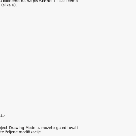
da kliknemo na natpis
Scene 1
i izaći ćemo
(slika 6).
kta
Object Drawing Mode-u, možete ga editovati
e željene modifikacije.