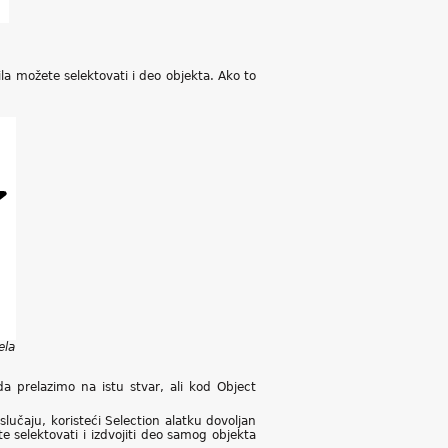
a možete selektovati i deo objekta. Ako to
ela
a prelazimo na istu stvar, ali kod Object
lučaju, koristeći Selection alatku dovoljan
e selektovati i izdvojiti deo samog objekta