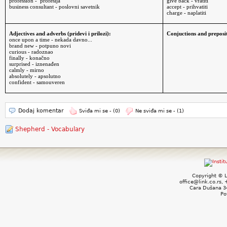
profession -
profesija
give back - vratiti
business consultant - poslovni savetnik
accept - prihvatiti
charge - naplatiti
Adjectives and adverbs (pridevi i prilozi):
Conjuctions and prepositi
once upon a time - nekada davno...
brand new - potpuno novi
curious - radoznao
finally - konačno
surprised - iznenađen
calmly - mirno
absolutely - apsolutno
confident - samouveren
Dodaj komentar
Sviđa mi se -
(0)
Ne sviđa mi se -
(1)
Shepherd - Vocabulary
Copyright © L
office@link.co.rs,
Cara Dušana 34
Po