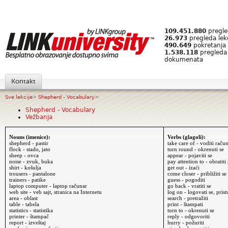
109.451.880
pregled
26.973
pregleda lek
490.649
pokretanja 
1.538.118
pregleda
dokumenata
Kontakt
Sve lekcije
>
Shepherd - Vocabulary
>
Shepherd - Vocabulary
Vežbanja
Nouns (imenice):
Verbs (glagoli):
shepherd - pastir
take care of - voditi raču
flock - stado, jato
turn round - okrenuti se
sheep - ovca
appear - pojaviti se
noise - zvuk, buka
pay attention to - obratit
shirt - košulja
get out - izaći
trousers - pantalone
come closer - približiti se
trainers - patike
guess - pogoditi
laptop computer - laptop računar
go back - vratiti se
web site - veb sajt, stranica na Internetu
log on - logovati se, prist
area - oblast
search - pretražiti
table - tabela
print - štampati
statistics - statistika
turn to - okrenuti se
printer - štampač
reply - odgovoriti
report - izveštaj
hurry - požuriti