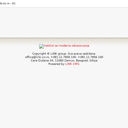
đa mi se -
(0)
Copyright © LINK group. Sva prava zadržana.
office@link.co.rs, +381.11.7856 140, +381.11.7856 100
Cara Dušana 34, 11080 Zemun, Beograd, Srbija
Powered by
LINK CMS.