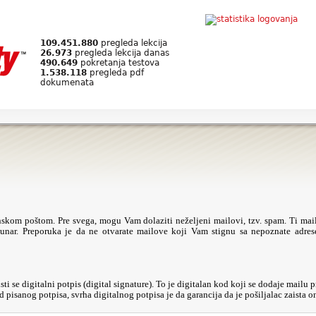
109.451.880
pregleda lekcija
26.973
pregleda lekcija danas
490.649
pokretanja testova
1.538.118
pregleda pdf
dokumenata
ronskom poštom. Pre svega, mogu Vam dolaziti neželjeni mailovi, tzv. spam. Ti ma
unar. Preporuka je da ne otvarate mailove koji Vam stignu sa nepoznate adrese
ti se digitalni potpis (digital signature). To je digitalan kod koji se dodaje mailu 
pisanog potpisa, svrha digitalnog potpisa je da garancija da je pošiljalac zaista on