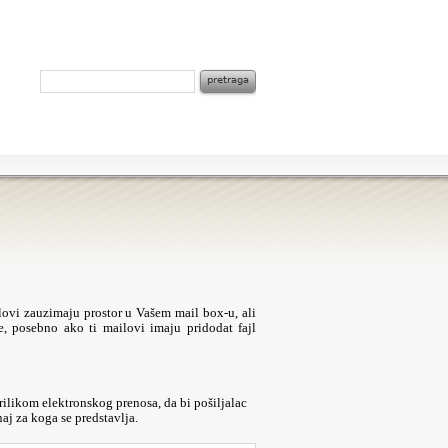
ilovi zauzimaju prostor u Vašem mail box-u, ali
, posebno ako ti mailovi imaju pridodat fajl
prilikom elektronskog prenosa, da bi pošiljalac
aj za koga se predstavlja.