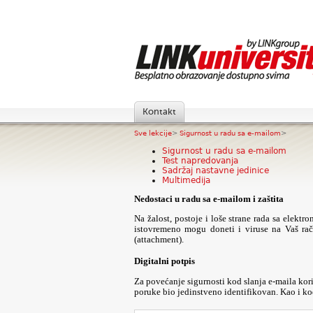
Kontakt
Sve lekcije
>
Sigurnost u radu sa e-mailom
>
Sigurnost u radu sa e-mailom
Test napredovanja
Sadržaj nastavne jedinice
Multimedija
Nedostaci u radu sa e-mailom i zaštita
Na žalost, postoje i loše strane rada sa elekt
istovremeno mogu doneti i viruse na Vaš rač
(attachment).
Digitalni potpis
Za povećanje sigurnosti kod slanja e-maila koris
poruke bio jedinstveno identifikovan. Kao i kod 