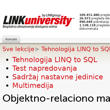
109.451.880
pregled
26.973
pregleda lek
490.649
pokretanja 
1.538.118
pregleda
dokumenata
Kontakt
Sve lekcije
>
Tehnologija LINQ to SQ
Tehnologija LINQ to SQL
Test napredovanja
Sadržaj nastavne jedinice
Multimedija
Objektno-relaciono ma