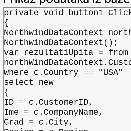
private void button1_Clic
{
NorthwindDataContext nort
NorthwindDataContext();
var rezultatiUpita = from
northWindDataContext.Cust
where c.Country == "USA"
select new
{
ID = c.CustomerID,
Ime = c.CompanyName,
Grad = c.City,