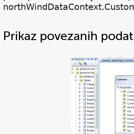
northWindDataContext.Custom
Prikaz povezanih poda