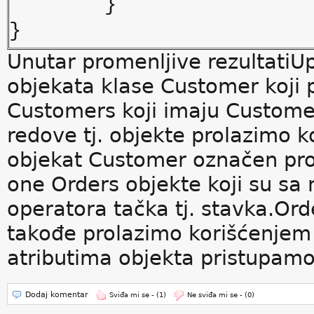
}
}
Unutar promenljive rezultatiUp
objekata klase Customer koji p
Customers koji imaju Customer
redove tj. objekte prolazimo k
objekat Customer označen pr
one Orders objekte koji su sa
operatora tačka tj. stavka.Ord
takođe prolazimo korišćenjem 
atributima objekta pristupamo
Dodaj komentar
Sviđa mi se -
(1)
Ne sviđa mi se -
(0)