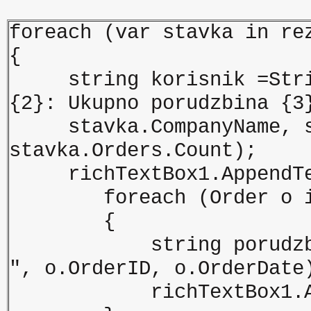
foreach (var stavka in re
{
string korisnik =String
{2}: Ukupno porudzbina {3
stavka.CompanyName, sta
stavka.Orders.Count);
richTextBox1.AppendTex
foreach (Order o in 
{
string porudzbina = 
", o.OrderID, o.OrderDate
richTextBox1.Append