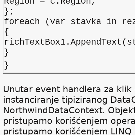
Region = c.Region,
};
foreach (var stavka in re
{
richTextBox1.AppendText(s
}
}
Unutar event handlera za klik
instanciranje tipiziranog Dat
NorthwindDataContext. Objek
pristupamo korišćenjem opera
pristupamo korišćenjem LINQ i