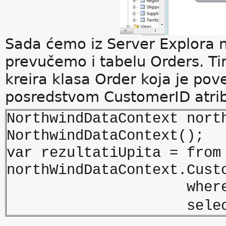
Sada ćemo iz Server Explora 
prevučemo i tabelu Orders. T
kreira klasa Order koja je p
posredstvom CustomerID atrib
NorthwindDataContext nort
NorthwindDataContext();
var rezultatiUpita = from
northWindDataContext.Cust
where c.Count
select 