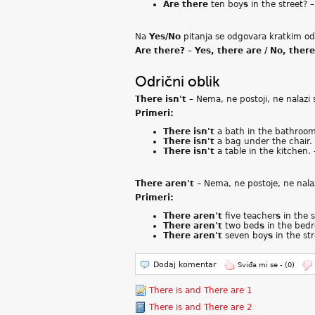
Are there
ten boy
s
in the street? –
Na
Yes/No
pitanja se odgovara kratkim od
Are there? – Yes, there are / No, there
Odrični oblik
There isn't
– Nema, ne postoji, ne nalazi 
Primeri:
There isn't
a bath in the bathroom
There isn't
a bag under the chair. –
There isn't
a table in the kitchen. 
There aren't
– Nema, ne postoje, ne nala
Primeri:
There aren't
five teacher
s
in the s
There aren't
two bed
s
in the bedr
There aren't
seven boy
s
in the st
Dodaj komentar
Sviđa mi se -
(0)
There is and There are 1
There is and There are 2