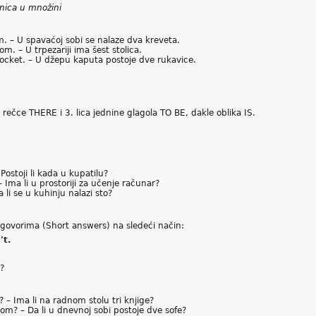
nica u množini
. – U spavaćoj sobi se nalaze dva kreveta.
om. – U trpezariji ima šest stolica.
ocket. – U džepu kaputa postoje dve rukavice.
m rečce THERE i 3. lica jednine glagola TO BE, dakle oblika IS.
ostoji li kada u kupatilu?
Ima li u prostoriji za učenje računar?
 li se u kuhinju nalazi sto?
govorima (Short answers) na sledeći način:
't.
e?
 – Ima li na radnom stolu tri knjige?
oom? – Da li u dnevnoj sobi postoje dve sofe?