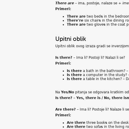
There are
– ima, postoje, nalaze se +
ime
Primeri:
There are
two bed
s
in the bedroom
There're
six chair
s
in the dining ro
There are
two glove
s
in the coat p
Upitni oblik
Upitni oblik ovog izraza gradi se inverzijo
Is there?
– Ima li? Postoji li? Nalazi li se?
Primeri:
Is there
a bath in the bathroom? – P
Is there
a computer in the study? – 
Is there
a table in the kitchen? – Da
Na
Yes/No
pitanja se odgovara kratkim od
Is there? – Yes, there is / No, there isn
Are there?
– Ima li? Postoje li? Nalaze li s
Primeri:
Are there
three book
s
on the desk?
Are there
two sofa
s
in the living r