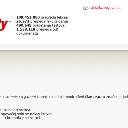
109.451.880
pregleda lekcija
26.973
pregleda lekcija danas
490.649
pokretanja testova
1.538.118
pregleda pdf
dokumenata
se +
imenica u jednini
ispred koje stoji neodređeni član
a/an
u značenju jed
i se nalazi stolica.
spavaćoj sobi se nalazi krevet.
 U kupatilu postoji tuš.