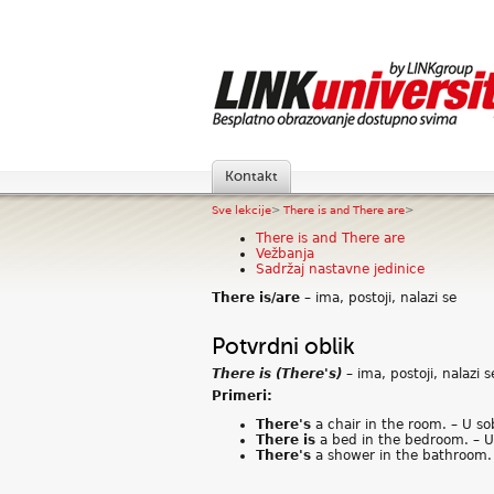
Kontakt
Sve lekcije
>
There is and There are
>
There is and There are
Vežbanja
Sadržaj nastavne jedinice
There is/are
– ima, postoji, nalazi se
Potvrdni oblik
There is (There's)
– ima, postoji, nalazi 
Primeri:
There's
a chair in the room. – U sob
There is
a bed in the bedroom. – U 
There's
a shower in the bathroom. –