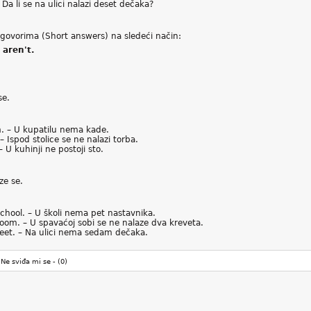
 Da li se na ulici nalazi deset dečaka?
govorima (Short answers) na sledeći način:
 aren't.
se.
. – U kupatilu nema kade.
 Ispod stolice se ne nalazi torba.
– U kuhinji ne postoji sto.
ze se.
chool. – U školi nema pet nastavnika.
oom. – U spavaćoj sobi se ne nalaze dva kreveta.
reet. – Na ulici nema sedam dečaka.
Ne sviđa mi se -
(0)