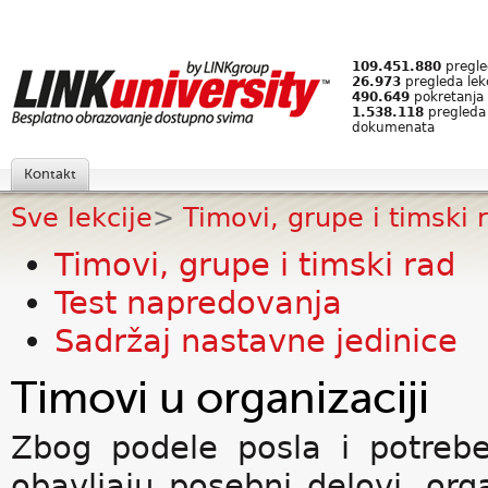
109.451.880
pregled
26.973
pregleda lek
490.649
pokretanja 
1.538.118
pregleda
dokumenata
Kontakt
Sve lekcije
>
Timovi, grupe i timski 
Timovi, grupe i timski rad
Test napredovanja
Sadržaj nastavne jedinice
Timovi u organizaciji
Zbog podele posla i potreb
obavljaju posebni delovi, org