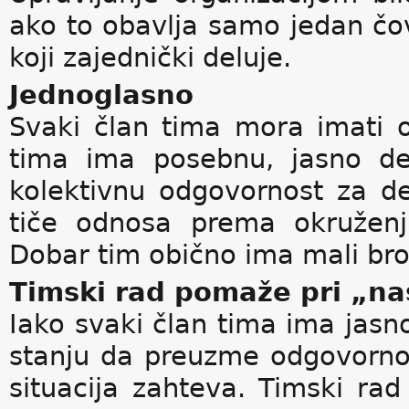
ako to obavlja samo jedan čo
koji zajednički deluje.
Jednoglasno
Svaki član tima mora imati o
tima ima posebnu, jasno de
kolektivnu odgovornost za d
tiče odnosa prema okruženj
Dobar tim obično ima mali bro
Timski rad pomaže pri „na
Iako svaki član tima ima jasno
stanju da preuzme odgovorno
situacija zahteva. Timski ra