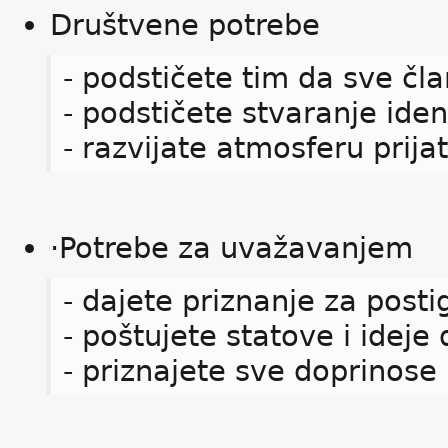
Društvene potrebe
- podstičete tim da sve čla
- podstičete stvaranje iden
- razvijate atmosferu prijat
·Potrebe za uvažavanjem
- dajete priznanje za post
- poštujete statove i ideje
- priznajete sve doprinose