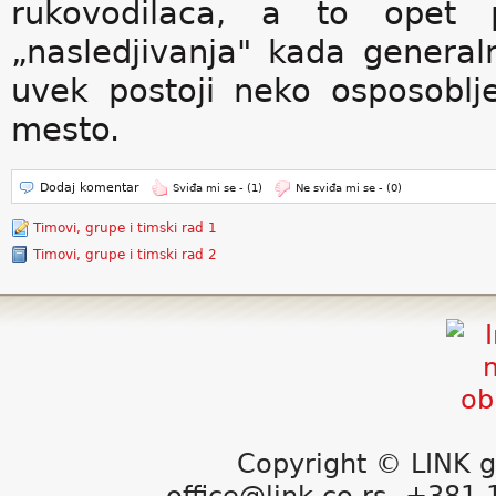
rukovodilaca, a to opet 
„nasledjivanja" kada general
uvek postoji neko osposobl
mesto.
Dodaj komentar
Sviđa mi se -
(1)
Ne sviđa mi se -
(0)
Timovi, grupe i timski rad 1
Timovi, grupe i timski rad 2
Copyright © LINK g
office@link.co.rs, +381