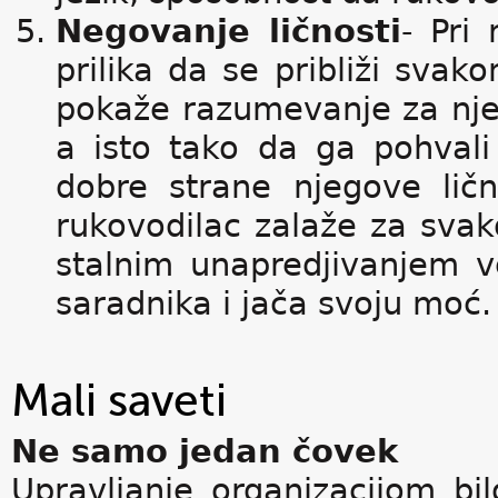
Negovanje ličnosti
- Pri
prilika da se približi svak
pokaže razumevanje za nje
a isto tako da ga pohvali
dobre strane njegove ličn
rukovodilac zalaže za sva
stalnim unapredjivanjem v
saradnika i jača svoju moć.
Mali saveti
Ne samo jedan čovek
Upravljanje organizacijom bi