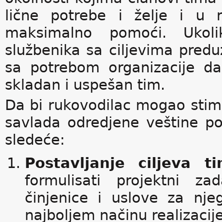
lične potrebe i želje i u r
maksimalno pomoći. Ukoli
službenika sa ciljevima preduz
sa potrebom organizacije da 
skladan i uspešan tim.
Da bi rukovodilac mogao stimu
savlada odredjene veštine po
sledeće:
Postavljanje ciljeva t
formulisati projektni za
činjenice i uslove za njeg
najboljem načinu realizacije