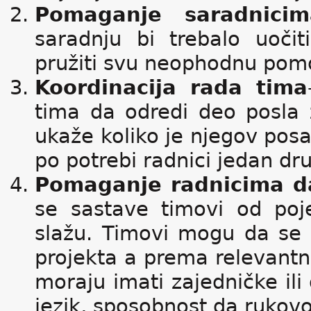
Pomaganje saradnicima
saradnju bi trebalo uočit
pružiti svu neophodnu pom
Koordinacija rada tima
tima da odredi deo posla 
ukaže koliko je njegov pos
po potrebi radnici jedan 
Pomaganje radnicima da
se sastave timovi od poj
slažu. Timovi mogu da se 
projekta a prema relevantni
moraju imati zajedničke ili
jezik, sposobnost da rukov