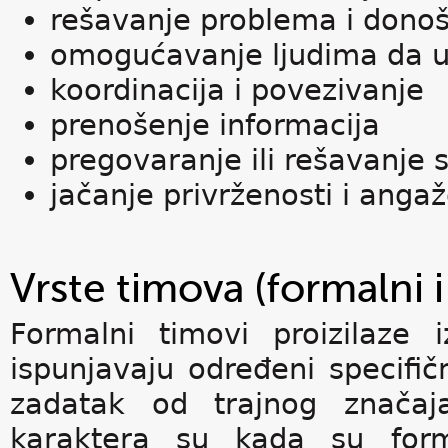
rešavanje problema i dono
omogućavanje ljudima da u
koordinacija i povezivanje
prenošenje informacija
pregovaranje ili rešavanje
jačanje privrženosti i angaž
Vrste timova (formalni 
Formalni timovi proizilaze 
ispunjavaju određeni specifič
zadatak od trajnog značaj
karaktera su kada su form