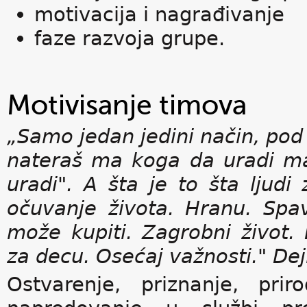
motivacija i nagrađivanje
faze razvoja grupe.
Motivisanje timova
„Samo jedan jedini način, pod
nateraš ma koga da uradi ma
uradi". A šta je to šta ljudi
očuvanje života. Hranu. Sp
može kupiti. Zagrobni život.
za decu. Osećaj važnosti." Dej
Ostvarenje, priznanje, pri