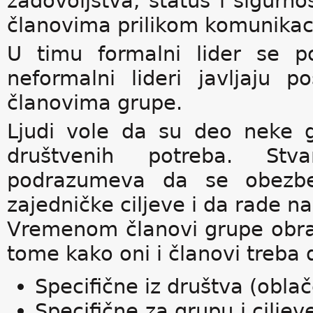
zadovoljstva, status i sigurn
članovima prilikom komunikaci
U timu formalni lider se p
neformalni lideri javljaju 
članovima grupe.
Ljudi vole da su deo neke g
društvenih potreba. St
podrazumeva da se obezbed
zajedničke ciljeve i da rade n
Vremenom članovi grupe obra
tome kako oni i članovi treba
Specifične iz društva (obla
Specifične za grupu i ciljeve