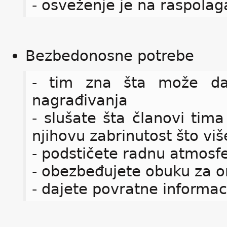
- osveženje je na raspolag
Bezbedonosne potrebe
- tim zna šta može da
nagrađivanja
- slušate šta članovi tim
njihovu zabrinutost što vi
- podstičete radnu atmos
- obezbeđujete obuku za on
- dajete povratne informac