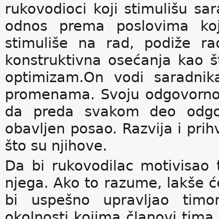
rukovodioci koji stimulišu sa
odnos prema poslovima koj
stimuliše na rad, podiže ra
konstruktivna osećanja kao št
optimizam.On vodi saradni
promenama. Svoju odgovornos
da preda svakom deo odgovo
obavljen posao. Razvija i prih
što su njihove.
Da bi rukovodilac motivisao 
njega. Ako to razume, lakše ć
bi uspešno upravljao tim
okolnosti kojima članovi tima 