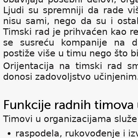
Ljudi su spremniji da rade vi
nisu sami, nego da su i osta
Timski rad je prihvaćen kao r
se susreću kompanije na da
postiže više u timu nego što 
Orijentacija na timski rad s
donosi zadovoljstvo učinjenim
Funkcije radnih timova
Timovi u organizacijama služe
raspodela, rukovođenje i i