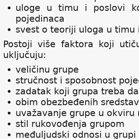
uloge u timu i poslovi k
pojedinaca
svest o teoriji uloga u timu
Postoji više faktora koji uti
uključuju:
veličinu grupe
stručnost i sposobnost poj
zadatak koji grupa treba da 
obim obezbeđenih sredstav
uvažavanje grupe u okviru 
stil rukovođenja grupom
međuljudski odnosi u grupi