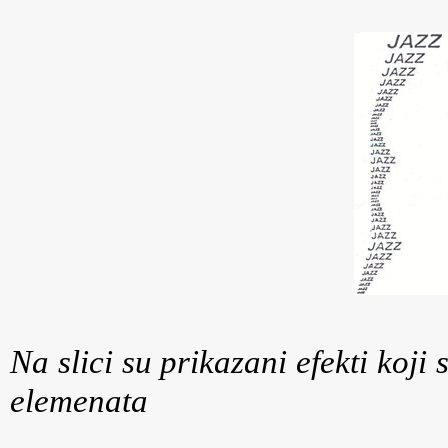
Na slici su prikazani efekti koj
elemenata