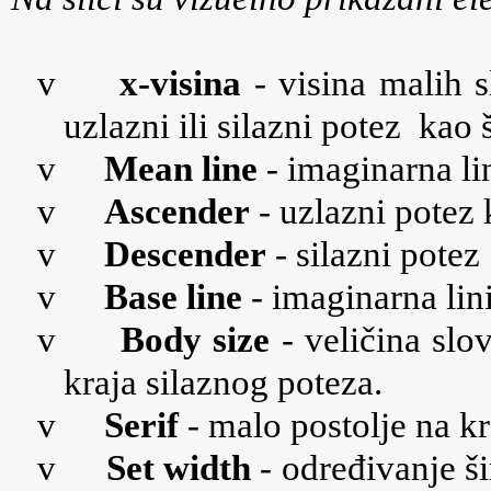
v
x-visina
- visina malih 
uzlazni ili silazni potez
kao
v
Mean line
- imaginarna li
v
Ascender
- u
zlazni potez
v
Descender
- s
ilazni potez
v
Base line
- i
maginarna lini
v
Body size
- v
eličina sl
kraja sila
z
nog poteza.
v
Serif
-
malo postolje na kr
v
Set width
-
određivanje ši