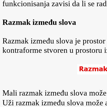
funkcionisanja zavisi da li se r
Razmak između slova
Razmak između slova je prostor 
kontraforme stvoren u prostoru 
Mali razmak između slova mož
Uži razmak između slova može a