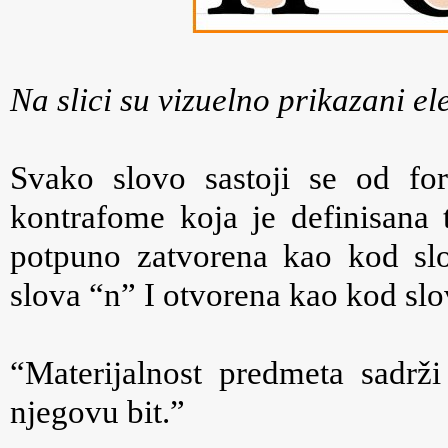
Na slici su vizuelno prikazani e
Svako slovo sastoji se od fo
kontrafome koja je definisana
potpuno zatvorena kao kod s
slova
“n” I otvorena kao kod slo
“Materijalnost predmeta sadrži
njegovu bit.”