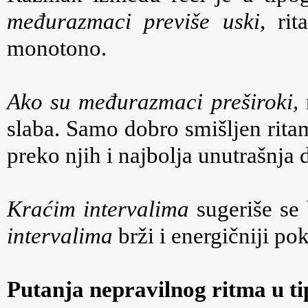
međurazmaci previše uski
,
rita
monotono.
Ako su međurazmaci preširoki
,
r
slaba. Samo dobro smišljen rita
preko njih i najbolja unutrašnja 
Kraćim intervalima
sugeriše se 
intervalima
brži i energičniji pok
Putanja nepravilnog ritma u ti