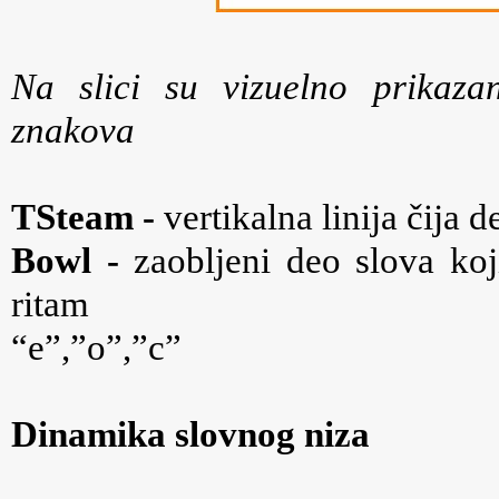
Na slici su vizuelno prikazan
znakova
TSteam -
vertikalna linija
čija d
Bowl -
zaobljeni deo slova koj
ritam
“e”,”o”,”c”
Dinamika slovnog niza