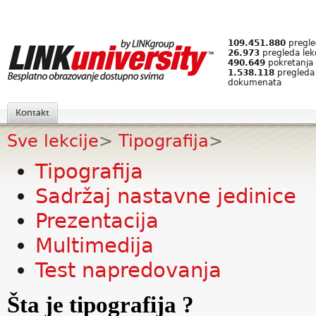
109.451.880
pregled
26.973
pregleda lek
490.649
pokretanja 
1.538.118
pregleda
dokumenata
Kontakt
Sve lekcije
>
Tipografija
>
Tipografija
Sadržaj nastavne jedinice
Prezentacija
Multimedija
Test napredovanja
Šta je tipografija
?