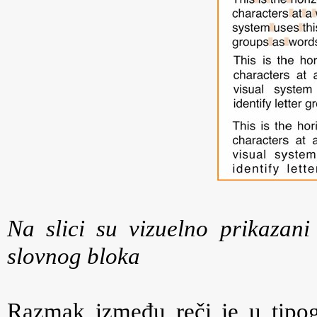
Na slici su vizuelno prikazan
slovnog bloka
Razmak između reči je u tipog