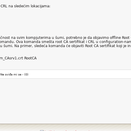
 CRL na sledećim lokacijama:
pačnost na svim kompjuterima u šumi, potrebno je da objavimo offline Root C
 komandu. Ova komanda smešta root CA sertifikat i CRL u configuration-nami
 šumi. Na primer, sledeća komanda će objaviti Root CA sertifikat koji je i
com_CAsrv1.crt RootCA
Ne sviđa mi se -
(0)