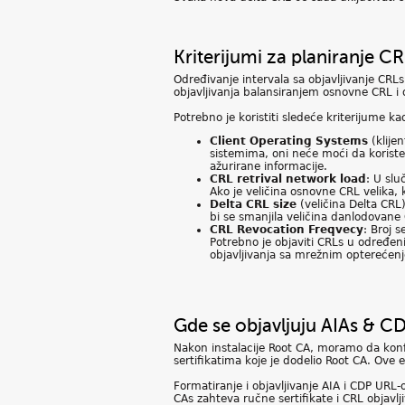
Kriterijumi za planiranje CRL
Određivanje intervala sa objavljivanje CRL
objavljivanja balansiranjem osnovne CRL i 
Potrebno je koristiti sledeće kriterijume k
Client Operating Systems
(klije
sistemima, oni neće moći da koriste
ažurirane informacije.
CRL retrival network load
: U slu
Ako je veličina osnovne CRL velika, 
Delta CRL size
(veličina Delta CRL
bi se smanjila veličina danlodovane
CRL Revocation Freqvecy
: Broj 
Potrebno je objaviti CRLs u određen
objavljivanja sa mrežnim opterećen
Gde se objavljuju AIAs & C
Nakon instalacije Root CA, moramo da konf
sertifikatima koje je dodelio Root CA. Ove 
Formatiranje i objavljivanje AIA i CDP URL-o
CAs zahteva ručne sertifikate i CRL objavlj