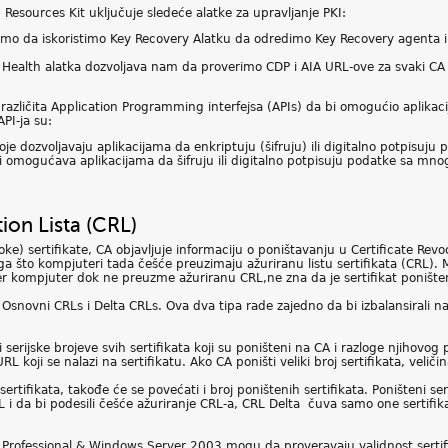
esources Kit uključuje sledeće alatke za upravljanje PKI:
mo da iskoristimo Key Recovery Alatku da odredimo Key Recovery agenta i 
 Health alatka dozvoljava nam da proverimo CDP i AIA URL-ove za svaki CA u 
 različita Application Programming interfejsa (APIs) da bi omogućio aplikac
PI-ja su:
oje dozvoljavaju aplikacijama da enkriptuju (šifruju) ili digitalno potpisuju 
oji omogućava aplikacijama da šifruju ili digitalno potpisuju podatke sa 
tion Lista (CRL)
ke) sertifikate, CA objavljuje informaciju o poništavanju u Certificate Revoc
a što kompjuteri tada češće preuzimaju ažuriranu listu sertifikata (CRL). 
er kompjuter dok ne preuzme ažuriranu CRL,ne zna da je sertifikat ponište
snovni CRLs i Delta CRLs. Ova dva tipa rade zajedno da bi izbalansirali na
erijske brojeve svih sertifikata koji su poništeni na CA i razloge njihovog p
L koji se nalazi na sertifikatu. Ako CA poništi veliki broj sertifikata, ve
ertifikata, takođe će se povećati i broj poništenih sertifikata. Poništeni se
CRL i da bi podesili češće ažuriranje CRL-a, CRL Delta čuva samo one sertifi
Professional & Windows Server 2003 mogu da proveravaju validnost sertifi