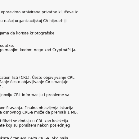
oporavimo arhivirane privatne ključeve iz
našoj organizacijskoj CA hijerarhiji.
ijama da koriste kriptografske
podatke.
mnogo manjim kodom nego kod CryptoAPI-ja.
ation listi (CRL). Često objavljivanje CRL
Manje ćesto objavljivanje CA smanjuje
n.
jnoviju CRL informaciju i probleme sa
oništavanja. Finalna objavljenja lokacija
ličina osnovnog CRL-a može da premaši 1 MB.
rtifikati se dodaju u CRL kao kolekcija
kate koji su poništeni nakon poslednjeg
kata čitanjem Delta CRL-a. Ako naša