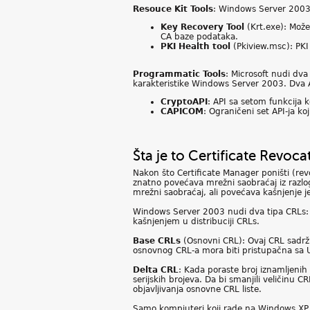
Resouce Kit Tools
: Windows Server 2003 R
Key Recovery Tool
(Krt.exe): Može
CA baze podataka.
PKI Health tool
(Pkiview.msc): PKI
Programmatic Tools
: Microsoft nudi dva
karakteristike Windows Server 2003. Dva A
CryptoAPI
: API sa setom funkcija k
CAPICOM
: Ograničeni set API-ja k
Šta je to Certificate Revoca
Nakon što Certificate Manager poništi (revo
znatno povećava mrežni saobraćaj iz razlog
mrežni saobraćaj, ali povećava kašnjenje j
Windows Server 2003 nudi dva tipa CRLs: O
kašnjenjem u distribuciji CRLs.
Base CRLs
(Osnovni CRL): Ovaj CRL sadrži s
osnovnog CRL-a mora biti pristupačna sa UR
Delta CRL
: Kada poraste broj iznamljenih s
serijskih brojeva. Da bi smanjili veličinu 
objavljivanja osnovne CRL liste.
Samo kompjuteri koji rade na Windows XP 