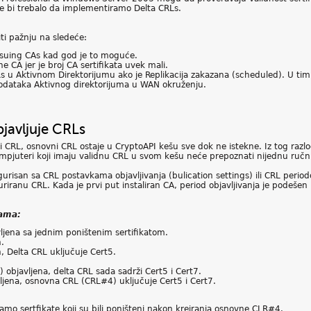
ne bi trebalo da implementiramo Delta CRLs.
ti pažnju na sledeće:
Issuing CAs kad god je to moguće.
ne CA jer je broj CA sertifikata uvek mali.
RLs u Aktivnom Direktorijumu ako je Replikacija zakazana (scheduled). U tim
 podataka Aktivnog direktorijuma u WAN okruženju.
bjavljuje CRLs
 CRL, osnovni CRL ostaje u CryptoAPI kešu sve dok ne istekne. Iz tog razlo
kompjuteri koji imaju validnu CRL u svom kešu neće prepoznati nijednu ru
gurisan sa CRL postavkama objavljivanja (bulication settings) ili CRL period
uriranu CRL. Kada je prvi put instaliran CA, period objavljivanja je podeš
cama:
vljena sa jednim poništenim sertifikatom.
.
, Delta CRL uključuje Cert5.
 objavljena, delta CRL sada sadrži Cert5 i Cert7.
jena, osnovna CRL (CRL#4) uključuje Cert5 i Cert7.
amo sertfikate koji su bili poništeni nakon kreiranja osnovne CLR#4.