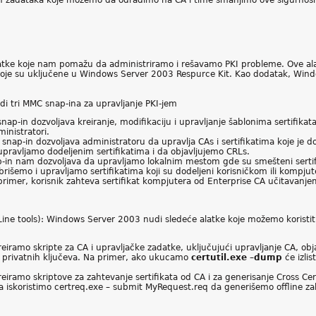
vnih zadataka koje možemo da odradimo na CA i time smanjimo ove sigurnosne
latke koje nam pomažu da administriramo i rešavamo PKI probleme. Ove ala
m koje su uključene u Windows Server 2003 Respurce Kit. Kao dodatak, Wi
i tri MMC snap-ina za upravljanje PKI-jem
 snap-in dozvoljava kreiranje, modifikaciju i upravljanje šablonima sertif
ministratori.
aj snap-in dozvoljava administratoru da upravlja CAs i sertifikatima koje j
pravljamo dodeljenim sertifikatima i da objavljujemo CRLs.
ap-in nam dozvoljava da upravljamo lokalnim mestom gde su smešteni sertifik
šemo i upravljamo sertifikatima koji su dodeljeni korisničkom ili kompjut
 Na primer, korisnik zahteva sertifikat kompjutera od Enterprise CA učitav
e tools): Windows Server 2003 nudi sledeće alatke koje možemo koristiti n
eiramo skripte za CA i upravljačke zadatke, uključujući upravljanje CA, obja
nih privatnih ključeva. Na primer, ako ukucamo
certutil.exe –dump
će izlis
eiramo skriptove za zahtevanje sertifikata od CA i za generisanje Cross Cer
 iskoristimo certreq.exe – submit MyRequest.req da generišemo offline za