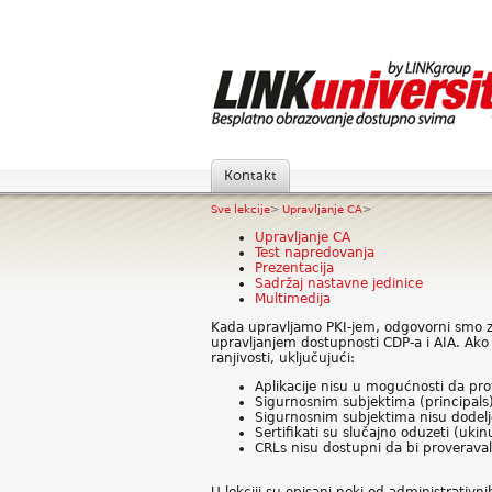
Kontakt
Sve lekcije
>
Upravljanje CA
>
Upravljanje CA
Test napredovanja
Prezentacija
Sadržaj nastavne jedinice
Multimedija
Kada upravljamo PKI-jem, odgovorni smo za i
upravljanjem dostupnosti CDP-a i AIA. Ako n
ranjivosti, uključujući:
Aplikacije nisu u mogućnosti da prov
Sigurnosnim subjektima (principals) 
Sigurnosnim subjektima nisu dodeljen
Sertifikati su slučajno oduzeti (ukinu
CRLs nisu dostupni da bi proveravali