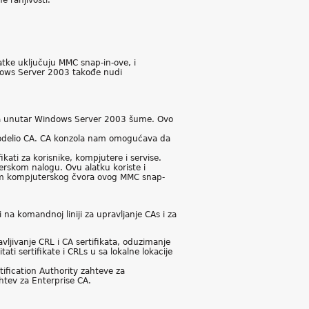
 ranjivosti.
tke uključuju MMC snap-in-ove, i
ndows Server 2003 takođe nudi
ikata unutar Windows Server 2003 šume. Ovo
e dodelio CA. CA konzola nam omogućava da
ati za korisnike, kompjutere i servise.
erskom nalogu. Ovu alatku koriste i
anjem kompjuterskog čvora ovog MMC snap-
a komandnoj liniji za upravljanje CAs i za
vljivanje CRL i CA sertifikata, oduzimanje
titati sertifikate i CRLs u sa lokalne lokacije
tification Authority zahteve za
htev za Enterprise CA.