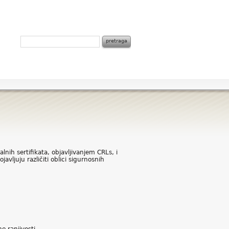
lnih sertifikata, objavljivanjem CRLs, i
vljuju različiti oblici sigurnosnih