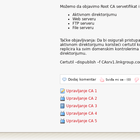
Možemo da objavimo Root CA servetifikat i
Aktivnom direktorijumu
Web serveru
FTP serveru
File serveru
Tačke objavljivanja: Da bi osigurali pristu
aktivnom direktorijumu koristeći certutil
replicira ka svim domenskim kontrolerima u
direktorijumu.
Certutil –dispublish –f CAsrv1.linkgroup.
Dodaj komentar
Sviđa mi se -
(0)
Upravljanje CA 1
Upravljanje CA 2
Upravljanje CA 3
Upravljanje CA 4
Upravljanje CA 5