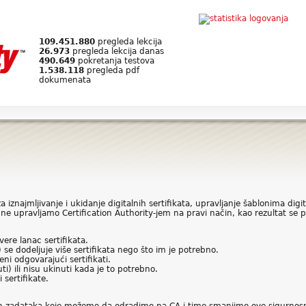
109.451.880
pregleda lekcija
26.973
pregleda lekcija danas
490.649
pokretanja testova
1.538.118
pregleda pdf
dokumenata
znajmljivanje i ukidanje digitalnih sertifikata, upravljanje šablonima digita
e upravljamo Certification Authority-jem na pravi način, kao rezultat se poja
ere lanac sertifikata.
se dodeljuje više sertifikata nego što im je potrebno.
i odgovarajući sertifikati.
ti) ili nisu ukinuti kada je to potrebno.
 sertifikate.