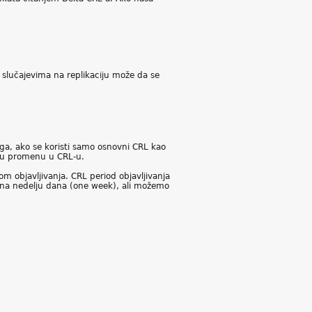
 slučajevima na replikaciju može da se
ga, ako se koristi samo osnovni CRL kao
čnu promenu u CRL-u.
om objavljivanja. CRL period objavljivanja
en na nedelju dana (one week), ali možemo