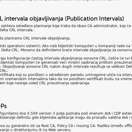
 intervala objavljivanja (Publication Intervals)
s zahteva određeno planiranje koje treba da obavi CA administrator, koji će
delta CRL intervala.
ada planiramo CRL intervale objavljivanja:
ntski operativni sistemi): Ako naši klijentski kompjuteri u kompaniji rade n
 Delta CRL. Moramo da definišemo kraće intervale objavljivanja za osnovn
čaju konfiguracije čestog intervala objavljivanja osnovne CRL, češće će svi
klijentski kompjuteri će generisati veći mrežni saobraćaj prilikom preuzima
): Objavljivanje osnovne CRL nakon dugih intervala rezultuje sa velikom Delt
 CRL.
sertifikata koji su poništeni u određenom periodu umnogome utiče na interva
im vremenskim intervalima tako da svi poništeni sertifikati budu na vreme p
jem koje nestaje usled CRL preuzimanja saobraćaja.
DPs
igurišemo dva X.509 version 3 polja poznata pod imenom AIA i CDP extenzij
ekstenzije definišu gde klijentske aplikacije mogu da pronađu validne AIA i
va su generalno isti za Root CA, Policy CA i Issuing CA. Razlika između offli
ivanje u direktorijumu ili na Web serveru.