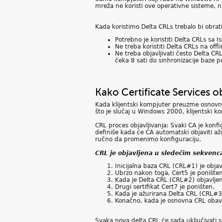
mreža ne koristi ove operativne sisteme, 
Kada koristimo Delta CRLs trebalo bi obrati
Potrebno je koristiti Delta CRLs sa 
Ne treba koristiti Delta CRLs na offli
Ne treba objavljivati često Delta C
čeka 8 sati do sinhronizacije baze
Kako Certificate Services o
Kada klijentski kompjuter preuzme osnovni
što je slučaj u Windows 2000, klijentski 
CRL proces objavljivanja: Svaki CA je konfi
definiše kada će CA automatski objaviti až
ručno da promenimo konfiguraciju.
CRL je objavljena u sledečim sekven
Inicijalna baza CRL (CRL#1) je obja
Ubrzo nakon toga, Cert5 je poništen
Kada je Delta CRL (CRL#2) objavljen
Drugi sertifikat Cert7 je poništen.
Kada je ažurirana Delta CRL (CRL#3)
Konačno, kada je osnovna CRL obavl
Svaka nova delta CRL će sada uključivati s