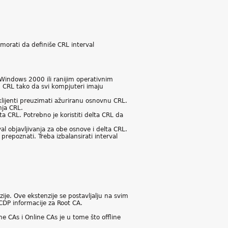
 morati da definiše CRL interval
a Windows 2000 ili ranijim operativnim
u CRL tako da svi kompjuteri imaju
 klijenti preuzimati ažuriranu osnovnu CRL.
nja CRL.
a CRL. Potrebno je koristiti delta CRL da
l objavljivanja za obe osnove i delta CRL.
repoznati. Treba izbalansirati interval
e. Ove ekstenzije se postavljalju na svim
 CDP informacije za Root CA.
ne CAs i Online CAs je u tome što offline