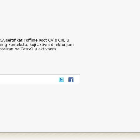
A sertifikat i offline Root CA`s CRL u
ng kontekstu, koji aktivni direktorijum
nstaliran na Casrv1 u aktivnom