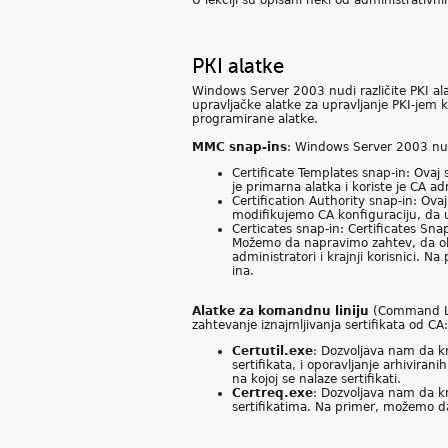
U lekciji su opisani neki od administrati
PKI alatke
Windows Server 2003 nudi različite PKI a
upravljačke alatke za upravljanje PKI-je
programirane alatke.
MMC snap-ins
: Windows Server 2003 nud
Certificate Templates snap-in: Ovaj
je primarna alatka i koriste je CA ad
Certification Authority snap-in: Ov
modifikujemo CA konfiguraciju, da u
Certicates snap-in: Certificates Sn
Možemo da napravimo zahtev, da obri
administratori i krajnji korisnici.
ina.
Alatke za komandnu liniju
(Command Lin
zahtevanje iznajmljivanja sertifikata od CA:
Certutil.exe
: Dozvoljava nam da kr
sertifikata, i oporavljanje arhivira
na kojoj se nalaze sertifikati.
Certreq.exe
: Dozvoljava nam da kr
sertifikatima. Na primer, možemo da