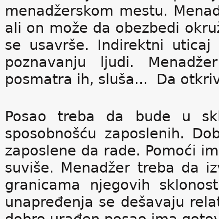
menadžerskom mestu. Menadže
ali on može da obezbedi okruž
se usavrše. Indirektni utic
poznavanju ljudi. Menadž
posmatra ih, sluša... Da otkriv
Posao treba da bude u skl
sposobnošću zaposlenih. Dobr
zaposlene da rade. Pomoći im k
suviše. Menadžer treba da iz
granicama njegovih sklonost
unapređenja se dešavaju relati