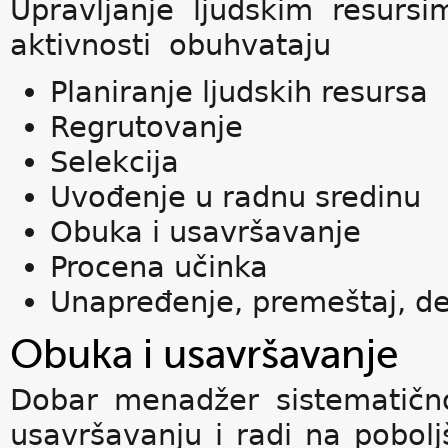
Upravljanje ljudskim resurs
aktivnosti obuhvataju
Planiranje ljudskih resursa
Regrutovanje
Selekcija
Uvođenje u radnu sredinu
Obuka i usavršavanje
Procena učinka
Unapređenje, premeštaj, de
Obuka i usavršavanje
Dobar menadžer sistematičn
usavršavanju i radi na pobol