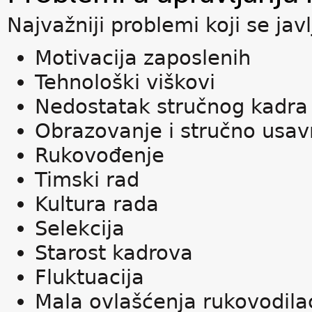
Najvažniji problemi koji se jav
Motivacija zaposlenih
Tehnološki viškovi
Nedostatak stručnog kadra
Obrazovanje i stručno usav
Rukovođenje
Timski rad
Kultura rada
Selekcija
Starost kadrova
Fluktuacija
Mala ovlašćenja rukovodila