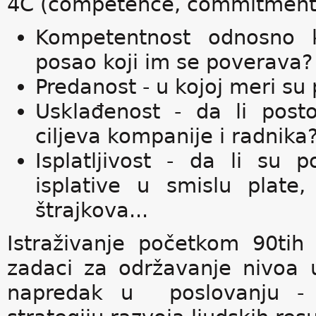
4C (competence, commitment, 
Kompetentnost odnosno k
posao koji im se poverava?
Predanost - u kojoj meri su 
Usklađenost - da li posto
ciljeva kompanije i radnika
Isplatljivost - da li su p
isplative u smislu plate,
štrajkova...
Istraživanje početkom 90tih
zadaci za održavanje nivoa u
napredak u poslovanju - ra