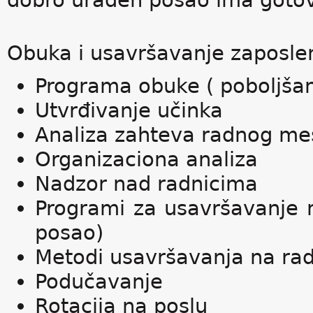
dobro urađen posao ima goto
Obuka i usavršavanje zaposlen
Programa obuke ( poboljšan
Utvrđivanje učinka
Analiza zahteva radnog me
Organizaciona analiza
Nadzor nad radnicima
Programi za usavršavanje 
posao)
Metodi usavršavanja na rad
Podučavanje
Rotacija na poslu