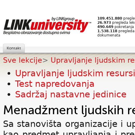
109.451.880
pregled
26.973
pregleda lek
490.649
pokretanja 
1.538.118
pregleda
dokumenata
Kontakt
Sve lekcije
>
Upravljanje ljudskim r
Upravljanje ljudskim resur
Test napredovanja
Sadržaj nastavne jedinice
Menadžment ljudskih r
Sa stanovišta organizacije i u
kao predmet upravljanja i pr