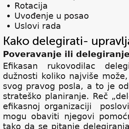
Rotacija
Uvođenje u posao
Uslovi rada
Kako delegirati- upravlj
Poveravanje ili delegiranj
Efikasan rukovodilac dele
dužnosti koliko najviše može,
svog pravog posla, a to je o
strateško planiranje. Reč „dele
efikasnoj organizaciji poslov
mogu obaviti njegovi pomoćn
tako da se pitanje delegiranj