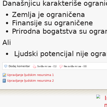
Današnjicu karakteriše ograni
Zemlja je ograničena
Finansije su ograničene
Prirodna bogatstva su ogra
Ali
Ljudski potencijal nije ogra
Dodaj komentar
Sviđa mi se -
(1)
Ne sviđa mi se -
(0)
Upravljanje ljudskim resursima 1
Upravljanje ljudskim resursima 2