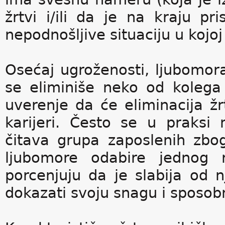
žrtvi i/ili da je na kraju pr
nepodnošljive situaciju u kojoj
Osećaj ugroženosti, ljubomor
se eliminiše neko od koleg
uverenje da će eliminacija ž
karijeri. Često se u praksi
čitava grupa zaposlenih zbog
ljubomore odabire jednog 
porcenjuju da je slabija od 
dokazati svoju snagu i sposob