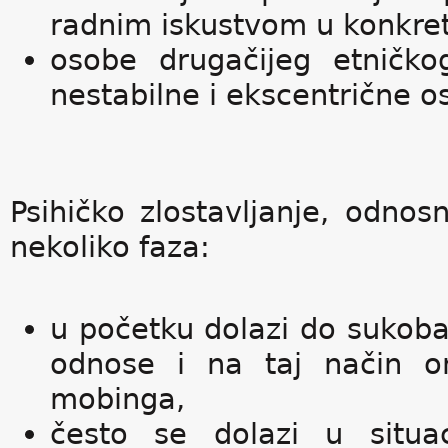
radnim iskustvom u konkretn
osobe drugačijeg etničkog 
nestabilne i ekscentrične o
Psihičko zlostavljanje, odno
nekoliko faza:
u početku dolazi do sukoba
odnose i na taj način on
mobinga,
često se dolazi u situac