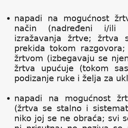
napadi na mogućnost žrt
način (nadređeni i/ili
izražavanja žrtve; žrtva 
prekida tokom razgovora; 
žrtvom (izbegavaju se njen
žrtva upućuje (tokom sa
podizanje ruke i želja za ukl
napadi na mogućnost žr
(žrtva se stalno i sistemat
niko joj se ne obraća; svi 