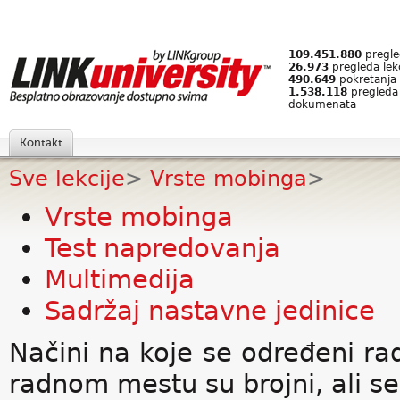
109.451.880
pregled
26.973
pregleda lek
490.649
pokretanja 
1.538.118
pregleda
dokumenata
Kontakt
Sve lekcije
>
Vrste mobinga
>
Vrste mobinga
Test napredovanja
Multimedija
Sadržaj nastavne jedinice
Načini na koje se određeni 
radnom mestu su brojni, ali se