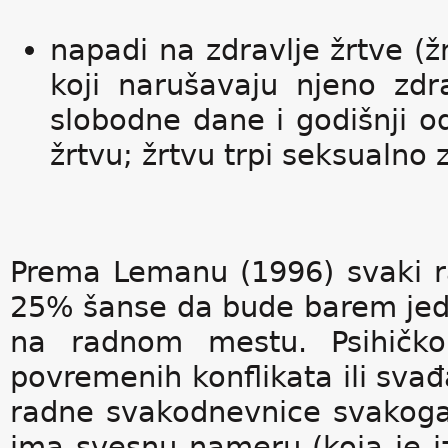
napadi na zdravlje žrtve (ž
koji narušavaju njeno zdr
slobodne dane i godišnji o
žrtvu; žrtvu trpi seksualno zl
Prema Lemanu (1996) svaki 
25% šanse da bude barem jed
na radnom mestu. Psihičko
povremenih konflikata ili sv
radne svakodnevnice svakoga
ima svesnu nameru (koja je i