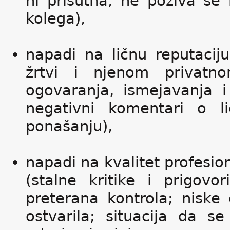
ni prisutna; ne poziva se
kolega),
napadi na ličnu reputaciju
žrtvi i njenom privatn
ogovaranja, ismejavanja i 
negativni komentari o 
ponašanju),
napadi na kvalitet profesion
(stalne kritike i prigov
preterana kontrola; niske
ostvarila; situacija da s