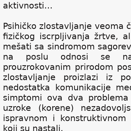
aktivnosti…
Psihičko zlostavljanje veoma 
fizičkog iscrpljivanja žrtve,
mešati sa sindromom sagorev
na poslu odnosi se na 
prouzrokovanim prirodom pos
zlostavljanje proizlazi iz
nedostatka komunikacije me
simptomi ova dva problema v
uzroke (korene) nezadovolj
ispravnom i konstruktivnom 
koji su nastali.