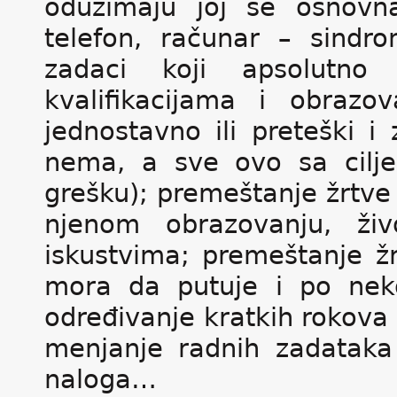
oduzimaju joj se osnovna
telefon, računar – sindro
zadaci koji apsolutno 
kvalifikacijama i obrazov
jednostavno ili preteški i
nema, a sve ovo sa cilj
grešku); premeštanje žrtv
njenom obrazovanju, ži
iskustvima; premeštanje ž
mora da putuje i po neko
određivanje kratkih rokova 
menjanje radnih zadataka 
naloga…