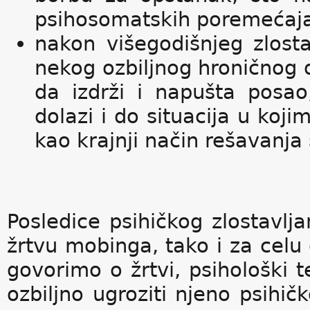
psihosomatskih poremećaja 
nakon višegodišnjeg zlost
nekog ozbiljnog hroničnog 
da izdrži i napušta posao
dolazi i do situacija u koj
kao krajnji način rešavanja 
Posledice psihičkog zlostavlj
žrtvu mobinga, tako i za celu 
govorimo o žrtvi, psihološki 
ozbiljno ugroziti njeno psihič