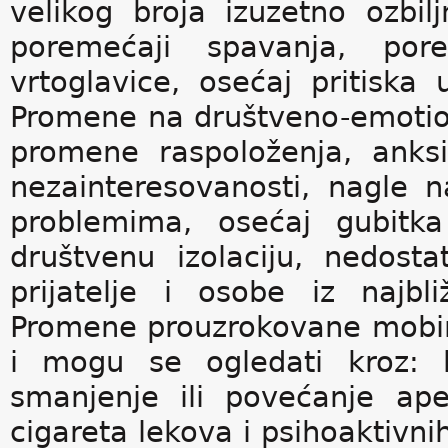
velikog broja izuzetno ozbil
poremećaji spavanja, por
vrtoglavice, osećaj pritisk
Promene na društveno-emotiov
promene raspoloženja, anksio
nezainteresovanosti, nagle n
problemima, osećaj gubitka 
društvenu izolaciju, nedost
prijatelje i osobe iz najbl
Promene prouzrokovane mobing
i mogu se ogledati kroz: he
smanjenje ili povećanje apet
cigareta lekova i psihoaktivni