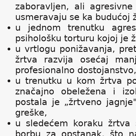
zaboravljen, ali agresivne
usmeravaju se ka budućoj ž
u jednom trenutku agresi
psihološku torturu kojoj je
u vrtlogu ponižavanja, pret
žrtva razvija osećaj manj
profesionalno dostojanstvo
u trenutku u kom žrtva po
značajno obeležena i izol
postala je „žrtveno jagnje
greške,
u sledećem koraku žrtva s
borbu za opstanak, što na