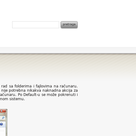
rad sa folderima i fajlovima na računaru.
a nije potrebna nikakva naknadna akcija za
računaru. Po Default-u se može pokrenuti i
ivnom sistemu.