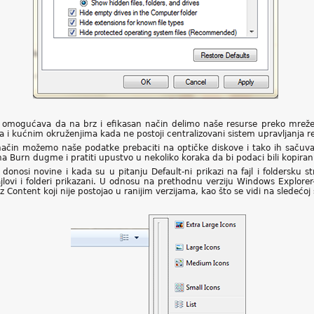
m omogućava da na brz i efikasan način delimo naše resurse preko mreže
a i kućnim okruženjima kada ne postoji centralizovani sistem upravljanja r
in možemo naše podatke prebaciti na optičke diskove i tako ih sačuvat
 na Burn dugme i pratiti upustvo u nekoliko koraka da bi podaci bili kopirani
nosi novine i kada su u pitanju Default-ni prikazi na fajl i foldersku
jlovi i folderi prikazani. U odnosu na prethodnu verziju Windows Explorer
az Content koji nije postojao u ranijim verzijama, kao što se vidi na sledećoj s