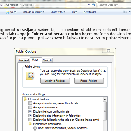
ućnost upravljanja našom fajl i folderskom strukturom koristeći komande
st odabira opcije
Folder and serach option
kojom možemo dodatno konfig
što je, na primer, prikaz skrivenih fajlova i foldera, zatim prikaz ekstenzi