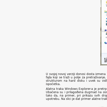
U svojoj novoj verziji donosi dosta izmen
fajla koji se traži u polje za pretraživa
strukturom na hard disku i uvek su vidlji
ispočetka.
Alatna traka Windows Explorer-a je pretrpe
Ubačena su i prilagođena dugmad na osn
tako da, na primer, pri prikazu svih d
upotrebu. Na slici je dat primer alatne tr