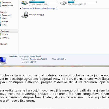
a i poboljšanja u odnosu na prethodnike. Nešto od poboljšanja uključuje op
nje, zatim poseduje ugrađenu dugmad
New Folder
,
Burn
, Share with (koj
va i dostupni), Default-ni pregled folderske strukture računara, opis s
la velike izmene i u svojoj novoj verziji je mnogo prihvatljivija krajnjem k
ovu trenutno otvorenog prikaza u Explorer-u što nam omogućava dinam
rajvova nemamo dugme New Folder, ali čim zakoračimo u bilo koju folde
ake u Windows Exploreru.