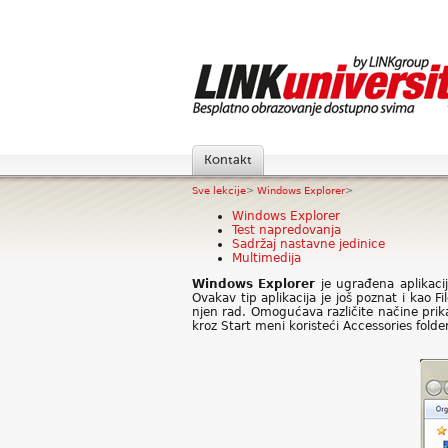
Kontakt
Sve lekcije
>
Windows Explorer
>
Windows Explorer
Test napredovanja
Sadržaj nastavne jedinice
Multimedija
Windows Explorer
je ugrađena aplikacij
Ovakav tip aplikacija je još poznat i kao
njen rad. Omogućava različite načine prik
kroz Start meni koristeći Accessories fold