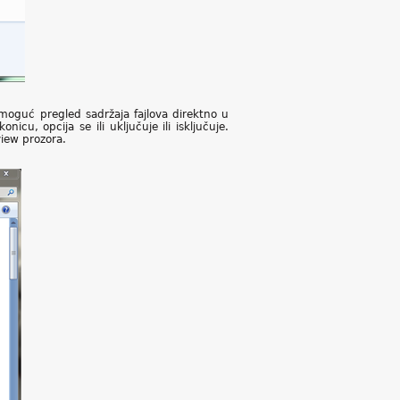
oguć pregled sadržaja fajlova direktno u
u, opcija se ili uključuje ili isključuje.
view prozora.