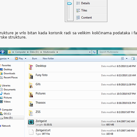
strukture je vrlo bitan kada korisnik radi sa velikim količinama podataka i 
erske strukture.