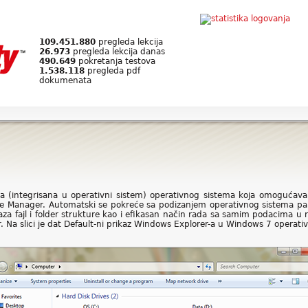
109.451.880
pregleda lekcija
26.973
pregleda lekcija danas
490.649
pokretanja testova
1.538.118
pregleda pdf
dokumenata
a (integrisana u operativni sistem) operativnog sistema koja omogućava 
 File Manager. Automatski se pokreće sa podizanjem operativnog sistema p
aza fajl i folder strukture kao i efikasan način rada sa samim podacima u 
er. Na slici je dat Default-ni prikaz Windows Explorer-a u Windows 7 operat