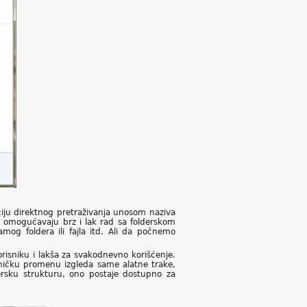
ciju direktnog pretraživanja unosom naziva
a omogućavaju brz i lak rad sa folderskom
amog foldera ili fajla itd. Ali da počnemo
orisniku i lakša za svakodnevno korišćenje.
ičku promenu izgleda same alatne trake,
rsku strukturu, ono postaje dostupno za