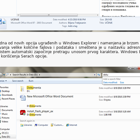
edna od novih opcija ugrađenih u Windows Explorer i namenjena je brzom pr
živanja velike količine fajlova i podataka i smeštena je u nastavku adresn
stem automatski započinje pretragu unosom prvog karaktera. Windows Explo
 korišćenja Serach opcije.