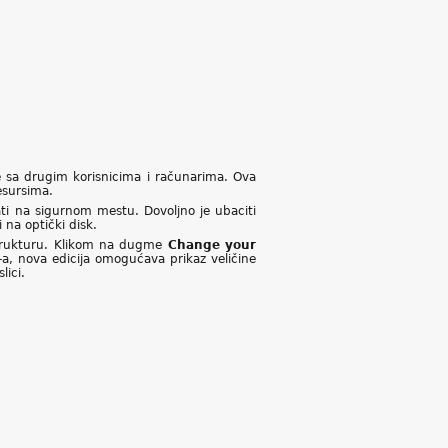
 sa drugim korisnicima i računarima. Ova
esursima.
i na sigurnom mestu. Dovoljno je ubaciti
 na optički disk.
 strukturu. Klikom na dugme
Change your
-a, nova edicija omogućava prikaz veličine
lici.