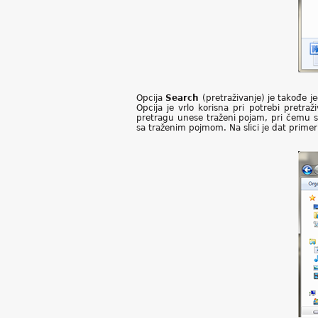
Opcija
Search
(pretraživanje) je takođe j
Opcija je vrlo korisna pri potrebi pretra
pretragu unese traženi pojam, pri čemu si
sa traženim pojmom. Na slici je dat primer