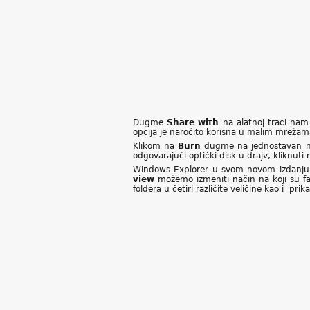
Dugme
Share with
na alatnoj traci na
opcija je naročito korisna u malim mrežam
Klikom na
Burn
dugme na jednostavan nač
odgovarajući optički disk u drajv, kliknuti
Windows Explorer u svom novom izdanju do
view
možemo izmeniti način na koji su fa
foldera u četiri različite veličine kao i prik